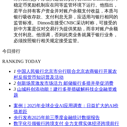
稳定币奖励机制应在同等监管环境下运行。他指出，
若平台持有客户资金并对账户余额支付收益，本质与
银行吸收存款、支付利息无异，应适用与银行相同的
监管标准。 Dimon在接受CNBC采访时称，可接受的
折中方案是仅对交易行为提供奖励，而非对账户余额
支付利息。他强调，否则此类业务就属于银行业务，
必须按照银行相关规定接受监管。
今日排行
RANKING TODAY
1
中国人民银行北京市分行联合北京农商银行开展农
村反假货币知识普及活动
2
创新场景激发市场活力 邮储银行多措并举促消费
3
山城科创添动能！建行多举措破解科技企业融资难
题
案例｜2025年全球企业AI应用调查：日益扩大的AI价
值差距
央行发布2025年前三季度金融统计数据报告
数字化引领银行跨境支付 全力支撑实体经济跨境前行