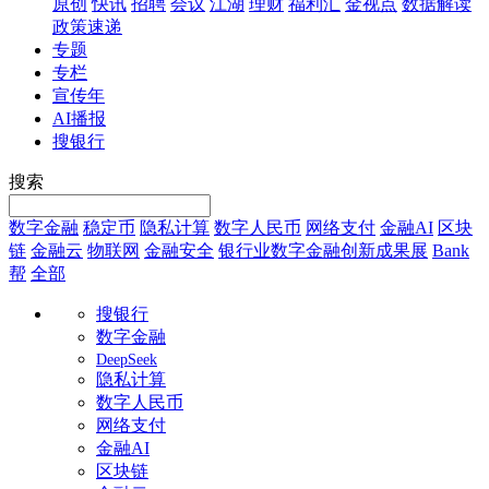
原创
快讯
招聘
会议
江湖
理财
福利汇
金视点
数据解读
政策速递
专题
专栏
宣传年
AI播报
搜银行
搜索
数字金融
稳定币
隐私计算
数字人民币
网络支付
金融AI
区块
链
金融云
物联网
金融安全
银行业数字金融创新成果展
Bank
帮
全部
搜银行
数字金融
DeepSeek
隐私计算
数字人民币
网络支付
金融AI
区块链