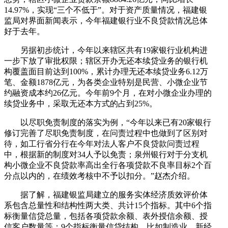
14.97%，实现“三个不低于”。对于资产质量情况，福建银
监局对界面新闻表示，今年福建银行业不良贷款情况总体
好于去年。
另据初步统计，今年以来辖区共有19家银行业机构进
一步下放了审批权限；辖区开办无还本续贷业务的银行机
构覆盖面目前达到100%，累计办理无还本续贷业务6.12万
笔、金额1878亿元，为各类企业特别是民营、小微企业节
约融资成本约26亿元。今年前9个月，在对小微企业办理的
续贷业务中，采取无还本方式的占到25%。
以尽职免责制度的落实为例，“今年以来已有20家银行
修订完善了尽职免责制度，在问责过程中也做到了区别对
待，如工行省分行在今年对法人客户不良贷款问责过程
中，根据新的制度对34人予以免责；泉州银行对于分支机
构小微企业不良贷款率高出全行各项贷款不良率目标2个百
分点以内的，在绩效考核中不予以扣分。”赵杰介绍。
据了解，福建银监局建立的服务实体经济质效评价体
系包含总量性和结构性两大类、共计15个指标。其中6个指
标衡量信贷总量，包括各项贷款余额、表外授信余额、授
信客户数量等；9个指标衡量信贷结构，比如制造业、新经