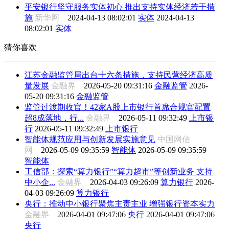
平安银行坚守服务实体初心 推出支持实体经济若干措
施
新华网
2024-04-13 08:02:01
实体
2024-04-13
08:02:01
实体
猜你喜欢
江苏金融监管局出台十六条措施，支持民营经济高质
量发展
金融界
2026-05-20 09:31:16
金融监管
2026-
05-20 09:31:16
金融监管
监管过渡期收官！42家A股上市银行首席合规官配置
超8成落地，行...
金融界
2026-05-11 09:32:49
上市银
行
2026-05-11 09:32:49
上市银行
智能体规范应用与创新发展实施意见
中国网信
网
2026-05-09 09:35:59
智能体
2026-05-09 09:35:59
智能体
工信部：探索“算力银行”“算力超市”等创新业务 支持
中小企...
金融界
2026-04-03 09:26:09
算力银行
2026-
04-03 09:26:09
算力银行
央行：推动中小银行聚焦主责主业 增强银行资本实力
金融界
2026-04-01 09:47:06
央行
2026-04-01 09:47:06
央行