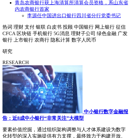
青岛农商银行获上海清算所清算会员资格，系山东省
内农商银行首家
李源任中国进出口银行四川省分行党委书记
热词
理财
支付
银联
白皮书
投顾
中国银行
网上银行
征信
CFCA
区块链
手机银行
5G消息
理财子公司
绿色金融
广发
银行
上市银行
农商行
隐私计算
数字人民币
研究
RESEARCH
中小银行数字金融报
告：近8成中小银行“非常关注”大模型
要素价值挖掘，通过组织架构调整与人才体系建设为数字
化转型的深入实施提供有力支撑，最终致力于构建开放、