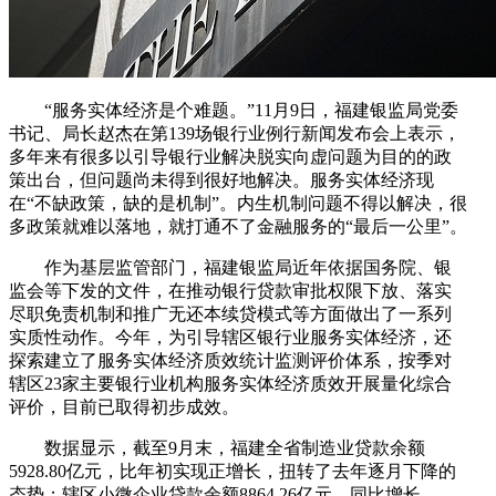
“服务实体经济是个难题。”11月9日，福建银监局党委
书记、局长赵杰在第139场银行业例行新闻发布会上表示，
多年来有很多以引导银行业解决脱实向虚问题为目的的政
策出台，但问题尚未得到很好地解决。服务实体经济现
在“不缺政策，缺的是机制”。内生机制问题不得以解决，很
多政策就难以落地，就打通不了金融服务的“最后一公里”。
作为基层监管部门，福建银监局近年依据国务院、银
监会等下发的文件，在推动银行贷款审批权限下放、落实
尽职免责机制和推广无还本续贷模式等方面做出了一系列
实质性动作。今年，为引导辖区银行业服务实体经济，还
探索建立了服务实体经济质效统计监测评价体系，按季对
辖区23家主要银行业机构服务实体经济质效开展量化综合
评价，目前已取得初步成效。
数据显示，截至9月末，福建全省制造业贷款余额
5928.80亿元，比年初实现正增长，扭转了去年逐月下降的
态势；辖区小微企业贷款余额8864.26亿元，同比增长