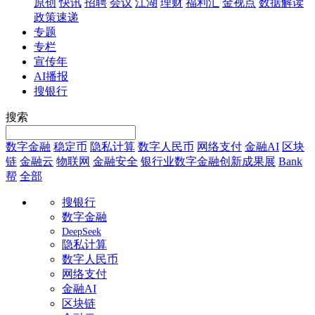
原创
快讯
招聘
会议
江湖
理财
福利汇
金视点
数据解读
政策速递
专题
专栏
宣传年
AI播报
搜银行
搜索
数字金融
稳定币
隐私计算
数字人民币
网络支付
金融AI
区块
链
金融云
物联网
金融安全
银行业数字金融创新成果展
Bank
帮
全部
搜银行
数字金融
DeepSeek
隐私计算
数字人民币
网络支付
金融AI
区块链