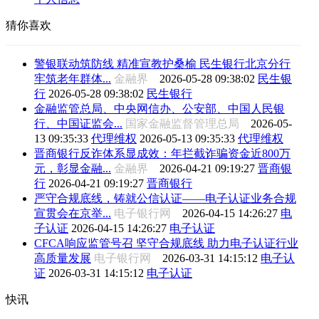
猜你喜欢
警银联动筑防线 精准宣教护桑榆 民生银行北京分行
牢筑老年群体...
金融界
2026-05-28 09:38:02
民生银
行
2026-05-28 09:38:02
民生银行
金融监管总局、中央网信办、公安部、中国人民银
行、中国证监会...
国家金融监督管理总局
2026-05-
13 09:35:33
代理维权
2026-05-13 09:35:33
代理维权
晋商银行反诈体系显成效：年拦截诈骗资金近800万
元，彰显金融...
金融界
2026-04-21 09:19:27
晋商银
行
2026-04-21 09:19:27
晋商银行
严守合规底线，铸就公信认证——电子认证业务合规
宣贯会在京举...
电子银行网
2026-04-15 14:26:27
电
子认证
2026-04-15 14:26:27
电子认证
CFCA响应监管号召 坚守合规底线 助力电子认证行业
高质量发展
电子银行网
2026-03-31 14:15:12
电子认
证
2026-03-31 14:15:12
电子认证
快讯