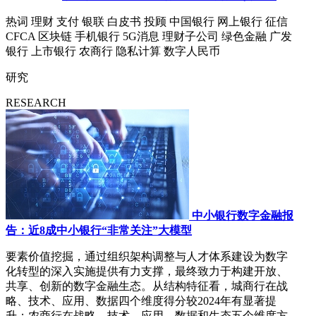
热词
理财
支付
银联
白皮书
投顾
中国银行
网上银行
征信
CFCA
区块链
手机银行
5G消息
理财子公司
绿色金融
广发
银行
上市银行
农商行
隐私计算
数字人民币
研究
RESEARCH
中小银行数字金融报
告：近8成中小银行“非常关注”大模型
要素价值挖掘，通过组织架构调整与人才体系建设为数字
化转型的深入实施提供有力支撑，最终致力于构建开放、
共享、创新的数字金融生态。从结构特征看，城商行在战
略、技术、应用、数据四个维度得分较2024年有显著提
升；农商行在战略、技术、应用、数据和生态五个维度方