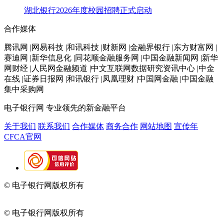
湖北银行2026年度校园招聘正式启动
合作媒体
腾讯网 |网易科技 |和讯科技 |财新网 |金融界银行 |东方财富网 |
赛迪网 |新华信息化 |同花顺金融服务网 |中国金融新闻网 |新华
网财经 |人民网金融频道 |中文互联网数据研究资讯中心 |中金
在线 |证券日报网 |和讯银行 |凤凰理财 |中国网金融 |中国金融
集中采购网
电子银行网
专业领先的新金融平台
关于我们
联系我们
合作媒体
商务合作
网站地图
宣传年
CFCA官网
© 电子银行网版权所有
京ICP备05045998号-2
京公网安备
11010202009082
© 电子银行网版权所有
京ICP备05045998号-2
京公网安备
11010202009082