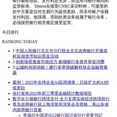
银行吸收存款、支付利息无异，应适用与银行相同的
监管标准。 Dimon在接受CNBC采访时称，可接受的
折中方案是仅对交易行为提供奖励，而非对账户余额
支付利息。他强调，否则此类业务就属于银行业务，
必须按照银行相关规定接受监管。
今日排行
RANKING TODAY
1
中国人民银行北京市分行联合北京农商银行开展农
村反假货币知识普及活动
2
创新场景激发市场活力 邮储银行多措并举促消费
3
山城科创添动能！建行多举措破解科技企业融资难
题
案例｜2025年全球企业AI应用调查：日益扩大的AI价
值差距
央行发布2025年前三季度金融统计数据报告
数字化引领银行跨境支付 全力支撑实体经济跨境前行
青岛农商银行获上海清算所清算会员资格，系山东省
内农商银行首家
李源任中国进出口银行四川省分行党委书记