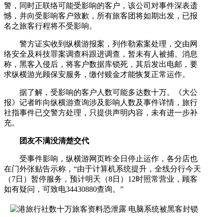
警，同时正联络可能受影响的客户，该公司对事件深表遗
憾，并向受影响客户致歉，所有旅客团将如期出发，已报
名之旅客行程将不受影响。
警方证实收到纵横游报案，列作勒索案处理，交由网
络安全及科技罪案调查科跟进调查，暂未有人被捕。消息
称，黑客入侵后，将客户数据库锁死，其后发出电邮，要
求纵横游光顾保安服务，缴付赎金才能恢复正常运作。
据了解，受影响的客户人数可能多达数十万。《大公
报》记者昨向纵横游查询涉及影响人数及事件详情，旅行
社指事件已交警方处理，只提供声明内容，未有进一步补
充。
团友不满没清楚交代
受事件影响，纵横游网页昨全日停止运作，各分店也
在门外张贴告示称，“由于计算机系统提升，全线分行今天
（7日）暂停服务，预计明天（8日）12时照常营业，顾客
如有疑问，可致电34430880查询。”