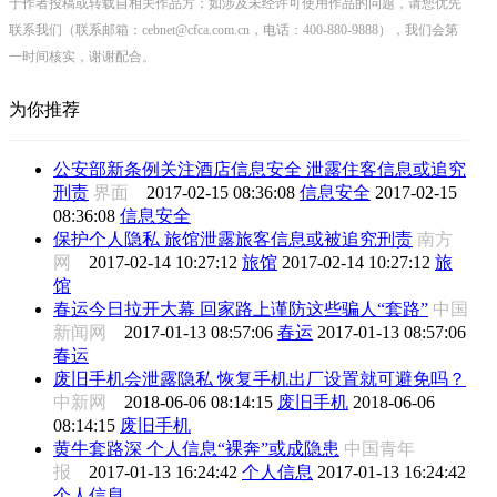
于作者投稿或转载自相关作品方；如涉及未经许可使用作品的问题，请您优先
联系我们（联系邮箱：cebnet@cfca.com.cn，电话：400-880-9888），我们会第
一时间核实，谢谢配合。
为你推荐
公安部新条例关注酒店信息安全 泄露住客信息或追究
刑责
界面
2017-02-15 08:36:08
信息安全
2017-02-15
08:36:08
信息安全
保护个人隐私 旅馆泄露旅客信息或被追究刑责
南方
网
2017-02-14 10:27:12
旅馆
2017-02-14 10:27:12
旅
馆
春运今日拉开大幕 回家路上谨防这些骗人“套路”
中国
新闻网
2017-01-13 08:57:06
春运
2017-01-13 08:57:06
春运
废旧手机会泄露隐私 恢复手机出厂设置就可避免吗？
中新网
2018-06-06 08:14:15
废旧手机
2018-06-06
08:14:15
废旧手机
黄牛套路深 个人信息“裸奔”或成隐患
中国青年
报
2017-01-13 16:24:42
个人信息
2017-01-13 16:24:42
个人信息