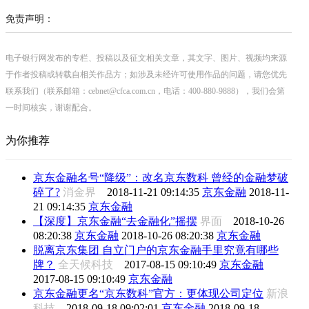
免责声明：
电子银行网发布的专栏、投稿以及征文相关文章，其文字、图片、视频均来源
于作者投稿或转载自相关作品方；如涉及未经许可使用作品的问题，请您优先
联系我们（联系邮箱：cebnet@cfca.com.cn，电话：400-880-9888），我们会第
一时间核实，谢谢配合。
为你推荐
京东金融名号“降级”：改名京东数科 曾经的金融梦破
碎了?
消金界
2018-11-21 09:14:35
京东金融
2018-11-
21 09:14:35
京东金融
【深度】京东金融“去金融化”摇摆
界面
2018-10-26
08:20:38
京东金融
2018-10-26 08:20:38
京东金融
脱离京东集团 自立门户的京东金融手里究竟有哪些
牌？
全天候科技
2017-08-15 09:10:49
京东金融
2017-08-15 09:10:49
京东金融
京东金融更名“京东数科”官方：更体现公司定位
新浪
科技
2018-09-18 09:02:01
京东金融
2018-09-18