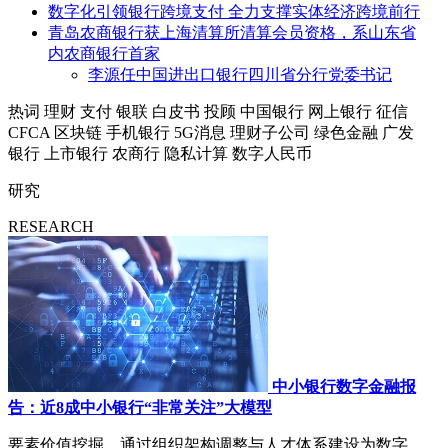
数字化引领银行跨境支付 全力支撑实体经济跨境前行
青岛农商银行获上海清算所清算会员资格，系山东省
内农商银行首家
李源任中国进出口银行四川省分行党委书记
热词
理财
支付
银联
白皮书
投顾
中国银行
网上银行
征信
CFCA
区块链
手机银行
5G消息
理财子公司
绿色金融
广发
银行
上市银行
农商行
隐私计算
数字人民币
研究
RESEARCH
中小银行数字金融报
告：近8成中小银行“非常关注”大模型
要素价值挖掘，通过组织架构调整与人才体系建设为数字