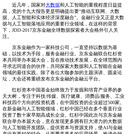
近几年，国家对
大数据
和人工智能的重视程度日益提
高，党的十九大报告更是明确提出要“推动互联网、大数
据、人工智能和实体经济深度融合”。金融行业又正是大数
据与人工智能落地应用的重要行业领域，在这样的背景
下，JDD-2017京东金融全球数据探索者大会格外引人关
注。
京东金融作为一家科技公司，一直坚持以数据为基
础，以技术为手段，服务金融行业。京东金融联合红杉资
本共同举办本届大会，旨在推动技术发展，在全球范围内
寻求志同道合的伙伴，共同探索大数据和人工智能在金融
领域的最佳实践。除了各位大咖参加的主题演讲、圆桌论
坛，大会还将重磅发布京东金融的金融云平台。
红杉资本中国基金始终致力于发掘和培育产业界的参
天大树，专注于科技/传媒、医疗健康、消费品/服务、工业
科技四个方向的投资机遇，在中国投资的企业超过500家。
在新金融与人工智能领域，红杉中国已经在多个垂直行业
投资了数十家早期高成长企业。红杉中国此次与京东金融
联合举办本届大会，意在发现更多拥有巨大潜力的大数据
与人工智能开发团队，提供资本与资源支持，使AI与金融
产业有更好的结合，从而覆盖更多的应用场景，推进金融