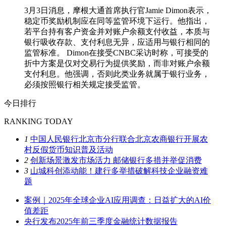
3月3日消息，摩根大通首席执行官Jamie Dimon表示，
稳定币奖励机制应在同等监管环境下运行。他指出，
若平台持有客户资金并对账户余额支付收益，本质与
银行吸收存款、支付利息无异，应适用与银行相同的
监管标准。 Dimon在接受CNBC采访时称，可接受的
折中方案是仅对交易行为提供奖励，而非对账户余额
支付利息。他强调，否则此类业务就属于银行业务，
必须按照银行相关规定接受监管。
今日排行
RANKING TODAY
1
中国人民银行北京市分行联合北京农商银行开展农
村反假货币知识普及活动
2
创新场景激发市场活力 邮储银行多措并举促消费
3
山城科创添动能！建行多举措破解科技企业融资难
题
案例｜2025年全球企业AI应用调查：日益扩大的AI价
值差距
央行发布2025年前三季度金融统计数据报告