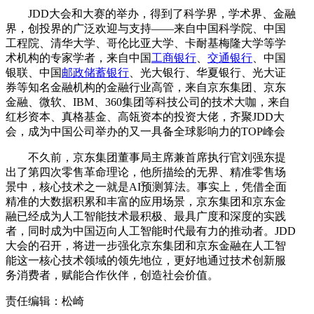
JDD大会和大赛的举办，得到了科学界，学术界、金融
界，创投界的广泛欢迎与支持——来自中国科学院、中国
工程院、清华大学、哥伦比亚大学、卡耐基梅隆大学等学
术机构的专家学者，来自中国
工商银行
、
交通银行
、中国
银联、中国
邮政储蓄银行
、光大银行、华夏银行、光大证
券等知名金融机构的金融行业高管，来自京东集团、京东
金融、微软、IBM、360集团等科技公司的技术大咖，来自
红杉资本、真格基金、高瓴资本的投资大佬，齐聚JDD大
会，成为中国公司举办的又一具备全球影响力的TOP峰会
不久前，京东集团董事局主席兼首席执行官刘强东提
出了第四次零售革命理论，他所描绘的无界、精准零售场
景中，核心技术之一就是AI预测算法。事实上，凭借全面
精准的大数据积累和丰富的应用场景，京东集团和京东金
融已经成为人工智能技术最积极、最具广度和深度的实践
者，同时成为中国迈向人工智能时代最有力的推动者。JDD
大会的召开，将进一步强化京东集团和京东金融在人工智
能这一核心技术领域的领先地位，更好地通过技术创新服
务消费者，赋能合作伙伴，创造社会价值。
责任编辑：松崎