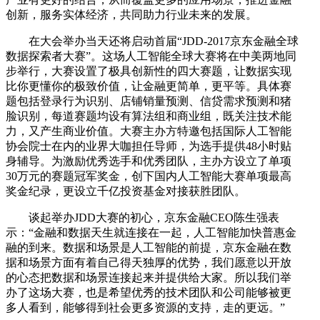
创新，服务实体经济，共同助力行业未来的发展。
在大会举办当天还将启动首届“JDD-2017京东金融全球
数据探索者大赛”。这场人工智能全球大赛将在中美两地同
步举行，大赛设置了极具创新性的四大赛题，让数据实现
比你更懂你的极致价值，让金融更简单，更平等。具体赛
题包括登录行为识别、店铺销量预测、信贷需求预测和猪
脸识别，每道赛题均设有算法组和商业组，既关注技术能
力，又产生商业价值。大赛主办方特邀包括国际人工智能
协会院士在内的业界大咖担任导师，为选手提供48小时贴
身辅导。为激励优秀选手和优秀团队，主办方设立了单项
30万元的赛题冠军奖金，创下国内人工智能大赛单项最高
奖金纪录，更设立千亿投资基金对接获胜团队。
谈起举办JDD大赛的初心，京东金融CEO陈生强表
示：“金融和数据天生就连接在一起，人工智能加快普惠金
融的到来。数据和场景是人工智能的前提，京东金融在数
据和场景方面有着自己得天独厚的优势，我们愿意以开放
的心态把数据和场景连接起来并提供给大家。所以我们举
办了这场大赛，也是希望优秀的技术团队和公司能够被更
多人看到，能够得到社会更多资源的支持，走的更远。”