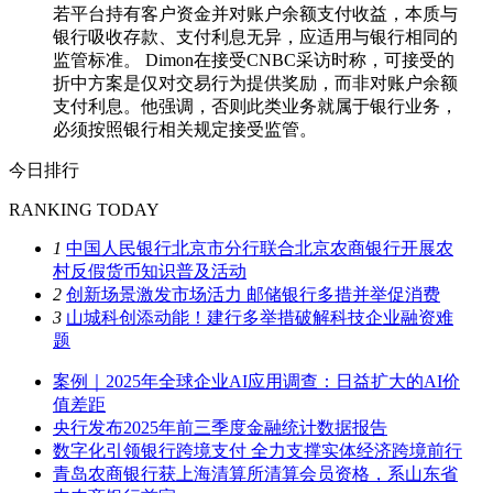
若平台持有客户资金并对账户余额支付收益，本质与
银行吸收存款、支付利息无异，应适用与银行相同的
监管标准。 Dimon在接受CNBC采访时称，可接受的
折中方案是仅对交易行为提供奖励，而非对账户余额
支付利息。他强调，否则此类业务就属于银行业务，
必须按照银行相关规定接受监管。
今日排行
RANKING TODAY
1
中国人民银行北京市分行联合北京农商银行开展农
村反假货币知识普及活动
2
创新场景激发市场活力 邮储银行多措并举促消费
3
山城科创添动能！建行多举措破解科技企业融资难
题
案例｜2025年全球企业AI应用调查：日益扩大的AI价
值差距
央行发布2025年前三季度金融统计数据报告
数字化引领银行跨境支付 全力支撑实体经济跨境前行
青岛农商银行获上海清算所清算会员资格，系山东省