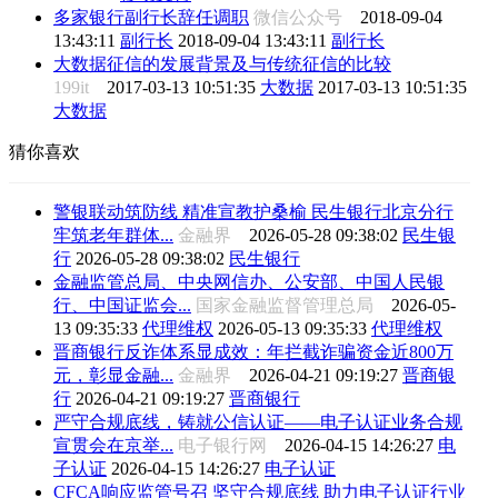
多家银行副行长辞任调职
微信公众号
2018-09-04
13:43:11
副行长
2018-09-04 13:43:11
副行长
大数据征信的发展背景及与传统征信的比较
199it
2017-03-13 10:51:35
大数据
2017-03-13 10:51:35
大数据
猜你喜欢
警银联动筑防线 精准宣教护桑榆 民生银行北京分行
牢筑老年群体...
金融界
2026-05-28 09:38:02
民生银
行
2026-05-28 09:38:02
民生银行
金融监管总局、中央网信办、公安部、中国人民银
行、中国证监会...
国家金融监督管理总局
2026-05-
13 09:35:33
代理维权
2026-05-13 09:35:33
代理维权
晋商银行反诈体系显成效：年拦截诈骗资金近800万
元，彰显金融...
金融界
2026-04-21 09:19:27
晋商银
行
2026-04-21 09:19:27
晋商银行
严守合规底线，铸就公信认证——电子认证业务合规
宣贯会在京举...
电子银行网
2026-04-15 14:26:27
电
子认证
2026-04-15 14:26:27
电子认证
CFCA响应监管号召 坚守合规底线 助力电子认证行业