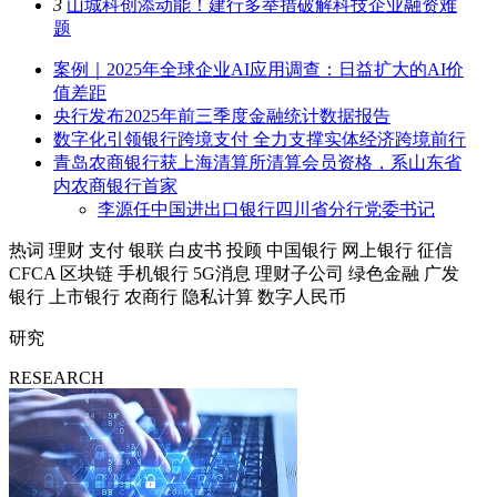
3
山城科创添动能！建行多举措破解科技企业融资难
题
案例｜2025年全球企业AI应用调查：日益扩大的AI价
值差距
央行发布2025年前三季度金融统计数据报告
数字化引领银行跨境支付 全力支撑实体经济跨境前行
青岛农商银行获上海清算所清算会员资格，系山东省
内农商银行首家
李源任中国进出口银行四川省分行党委书记
热词
理财
支付
银联
白皮书
投顾
中国银行
网上银行
征信
CFCA
区块链
手机银行
5G消息
理财子公司
绿色金融
广发
银行
上市银行
农商行
隐私计算
数字人民币
研究
RESEARCH