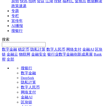
原创
快讯
招聘
会议
江湖
理财
福利汇
金视点
数据解读
政策速递
专题
专栏
宣传年
AI播报
搜银行
搜索
数字金融
稳定币
隐私计算
数字人民币
网络支付
金融AI
区块
链
金融云
物联网
金融安全
银行业数字金融创新成果展
Bank
帮
全部
搜银行
数字金融
DeepSeek
隐私计算
数字人民币
网络支付
金融AI
区块链