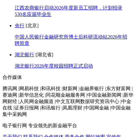
江西农商银行启动2026年度新员工招聘，计划招录
530名应届毕业生
央行
[北京]
中国人民银行金融研究所博士后科研流动站2026年招
聘简章
湖北银行
[湖北省]
湖北银行2026年度校园招聘正式启动
合作媒体
腾讯网 |网易科技 |和讯科技 |财新网 |金融界银行 |东方财富网 |
赛迪网 |新华信息化 |同花顺金融服务网 |中国金融新闻网 |新华
网财经 |人民网金融频道 |中文互联网数据研究资讯中心 |中金
在线 |证券日报网 |和讯银行 |凤凰理财 |中国网金融 |中国金融
集中采购网
电子银行网
专业领先的新金融平台
关于我们
联系我们
合作媒体
商务合作
网站地图
宣传年