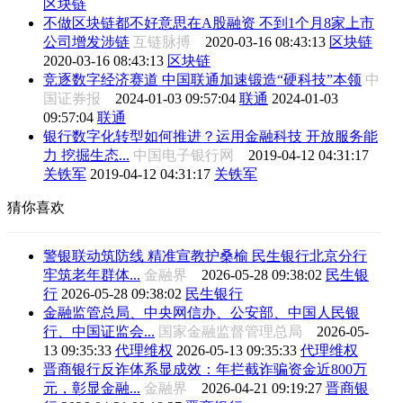
区块链
不做区块链都不好意思在A股融资 不到1个月8家上市
公司增发涉链
互链脉搏
2020-03-16 08:43:13
区块链
2020-03-16 08:43:13
区块链
竞逐数字经济赛道 中国联通加速锻造“硬科技”本领
中
国证券报
2024-01-03 09:57:04
联通
2024-01-03
09:57:04
联通
银行数字化转型如何推进？运用金融科技 开放服务能
力 挖掘生态...
中国电子银行网
2019-04-12 04:31:17
关铁军
2019-04-12 04:31:17
关铁军
猜你喜欢
警银联动筑防线 精准宣教护桑榆 民生银行北京分行
牢筑老年群体...
金融界
2026-05-28 09:38:02
民生银
行
2026-05-28 09:38:02
民生银行
金融监管总局、中央网信办、公安部、中国人民银
行、中国证监会...
国家金融监督管理总局
2026-05-
13 09:35:33
代理维权
2026-05-13 09:35:33
代理维权
晋商银行反诈体系显成效：年拦截诈骗资金近800万
元，彰显金融...
金融界
2026-04-21 09:19:27
晋商银