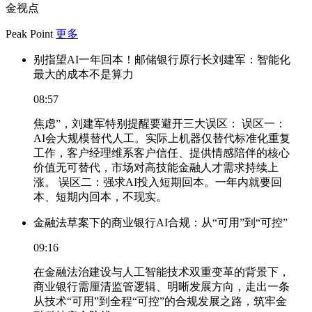
金视点
Peak Point
更多
别指望AI一年回本！邮储银行原行长刘建军：智能化
最大的成本不是算力
08:57
焦虑”，刘建军特别提醒要避开三大误区： 误区一：
AI会大规模替代人工。实际上机器仅替代标准化重复
工作，客户经理维系客户信任、提供情感陪伴的核心
价值无可替代，市场对高技能金融人才需求持续上
涨。 误区二：强求AI投入短期回本。一年内就要回
本、短期内回本，不现实。
金融法草案下的商业银行AI合规：从“可用”到“可控”
09:16
在金融法治建设与人工智能技术双重变革的背景下，
商业银行需厘清监管逻辑、明晰发展方向，走出一条
从技术“可用”到全程“可控”的合规发展之路，筑牢金