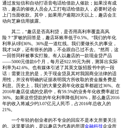
通过发短信和自动打语音电话给借款人催款；如果没有成
功，趣店的催收人员会人工打电话给借款人，必要时还会
上门当面收款。其中，如果用户逾期20天以上，趣店会主
动向芝麻信用披露。
其二，“趣店是否高利贷，是否用高利率覆盖高风
险？”罗敏的回答是，趣店坏账率低于0.5%。“我们的年化
利率从0到36%。36%是一道红线。我们要做长久的事业，
我才34岁，还有很长的路，不会跟自己过不去。”然而，这
一回答同样被事实打脸。有人以趣店的一款现金贷产品
——5000元借款6个月，每月还922.99元为例，测算出实际
利率为42.6%。也有媒体引述了其英文版招股书中的一段
话：需要注意的是，关于现金贷及其对我国商业法律的适
用性，并没有明确的证据表明我方所收取的资金服务费是
利息。历史上，我们的大量交易年化收益率都超过36%。在
2016年趣店促成的交易中，有59.5%的业务年化收费率超过
36%。如果这些贷款的年化利率降低到36%，那么趣店2016
年的收入将减少约3.07亿元人民币，占2016年总收入的
21%。
一个年轻的创业者的不专业的回应不是本文所要关注
的。这里要说的，是以趣店为代表的所谓
金融科技
企业所