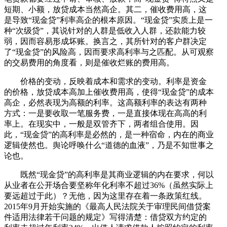
短期、小额，放贷成本当然高企。其二，催收费用高，这
是导致“现金贷”利率高企的根本原因。“现金贷”实质上是一
种“次级贷”，其说针对的人群是低收入人群，还款能力较
弱，因而容易形成坏账。换言之，其所针对的客户群决定
了“现金贷”的风险高，因而要求高利率与之匹配。从可观察
的交易费用的角度看，则是催收烂账的费用高。
价格的变动，反映着成本和需求的变动。利率是资金
的价格，放贷成本高加上催收费用高，使得“现金贷”的成本
高企，必然表现为高额的利率。这高额利率的表达有两种
方式：一是要收取一笔服务费，一是直接体现在高高的利
率上。在现实中，一般是双管齐下，两者组合使用。因
此，“现金贷”的高利率是必然的，是一种宿命，内在的商业
逻辑使然也。舆论呼唤什么“道德的血液”，乃是不知世事之
论也。
既然“现金贷”的高利率是其商业逻辑的内在要求，何以
从业者在公开场合要坚称年化利率不超过36%（虽然实际上
要远超过于此）？无他，因为这里存在着一条政策红线。
2015年9月开始实施的《最高人民法院关于审理民间借贷案
件适用法律若干问题的规定》写得清楚：借贷双方约定的