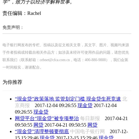
学”，致力于以经济学解释世事。
责任编辑：Rachel
免责声明：
电子银行网发布的专栏、投稿以及征文相关文章，其文字、图片、视频均来源
于作者投稿或转载自相关作品方；如涉及未经许可使用作品的问题，请您优先
联系我们（联系邮箱：cebnet@cfca.com.cn，电话：400-880-9888），我们会第
一时间核实，谢谢配合。
为你推荐
“现金贷”政策落地 监管划定门槛 现金贷生死竞速
北
京商报
2017-12-04 09:26:55
现金贷
2017-12-04
09:26:55
现金贷
网贷平台“现金贷”被专项整治
每日新报
2017-04-21
09:50:55
网贷
2017-04-21 09:50:55
网贷
“现金贷”清理整顿要彻底
中国电子银行网
2017-12-
15 15:29:46
现金贷
2017-12-15 15:29:46
现金贷