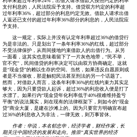
利率未超过年利率24%，出借人请求借款人按照约定的利率
支付利息的，人民法院应予支持。借贷双方约定的利率超
过年利率36%，超过部分的利息约定无效。借款人请求出借
人返还已支付的超过年利率36%部分的利息的，人民法院应
予支持。
这一规定，实际上并没有认定年利率超过36%的借贷行
为是非法的。只是划出了一条年利率36%的红线，超过部分
不受法律保护，从而间接地约束借款人的出借行为。从另
一面看，这其实也意味着留下了一片灰色地带，“民不举，
官不究”，民间借贷的利率决定可以由双方协商确定。这就
是“现金贷”的赖以生存的空间。当然，如果违反自愿原则或
者是不当催收，那是触犯民法甚至刑法的另一个话题了。
然而，对借款人而言，这条年利率36%的红线约束力其实足
够大，因为只要贷款人起诉，超过36%的利息收入便是打了
水漂了。如果行内“现金贷年化利率低于40%很难维持盈亏
平衡”的说法属实，则在现有的法律框架下，则如今的“现金
贷”商业大厦，是建在沙滩上的。因为只要官方明确宣布超
过36%的利息收入为非法，一律无效，则万事皆休。
作者：华说，本名郁忠华，经济学者，财经作家，长
期关注中国经济的发展和走向。推崇“真实世界的经济