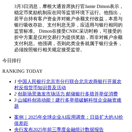
3月3日消息，摩根大通首席执行官Jamie Dimon表示，
稳定币奖励机制应在同等监管环境下运行。他指出，
若平台持有客户资金并对账户余额支付收益，本质与
银行吸收存款、支付利息无异，应适用与银行相同的
监管标准。 Dimon在接受CNBC采访时称，可接受的
折中方案是仅对交易行为提供奖励，而非对账户余额
支付利息。他强调，否则此类业务就属于银行业务，
必须按照银行相关规定接受监管。
今日排行
RANKING TODAY
1
中国人民银行北京市分行联合北京农商银行开展农
村反假货币知识普及活动
2
创新场景激发市场活力 邮储银行多措并举促消费
3
山城科创添动能！建行多举措破解科技企业融资难
题
案例｜2025年全球企业AI应用调查：日益扩大的AI价
值差距
央行发布2025年前三季度金融统计数据报告