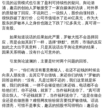
引流的运营模式也引发了盈利可持续性的疑问。舆论汹
涌，趣店的创始人罗敏接受了一家自媒体的访谈，对外界
的质疑做了回应。不说则已，一说惊人，股价由涨转跌，
很快跌破了发行价，公司市值缩水了近40亿美元，作为大
股东的罗敏本人之身价也随之下跌了7亿多美元，真可谓一
言丧股。
如果知道说话的后果如此严重，罗敏大抵不会选择回
应，而是会如其刻下一样，选择“静默”。然而，市场的反应
如此之大出乎其意料，只是其说话出乎舆论意料的结果，
因果关系明确，没有什么可意外的。
引发舆论波澜的，主要是针对两个问题的回答。
其一，“你们有没有蓄意教唆人，在还不起钱的时候去
向亲人朋友借，去其它平台借钱，来还你们的钱？”罗敏的
回答这样的：“没有。凡是过期不还的，我们这里就是坏
账，我们的坏账，一律不会催促他们来还钱，电话都不会
给他们打。你不还钱，就算了，当作福利送你了。”真可谓
语出惊人。“不还钱就算了，当作福利送你了。”这是在做企
业还是在做慈善？难怪网友纷纷留言要找罗敏借钱。话说
得漂亮，可惜不是事实，趣店的招股书写得明白：趣店会