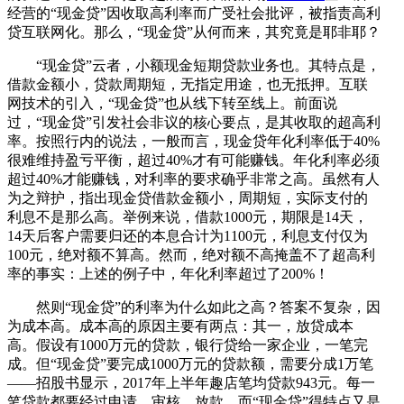
经营的“现金贷”因收取高利率而广受社会批评，被指责高利
贷互联网化。那么，“现金贷”从何而来，其究竟是耶非耶？
“现金贷”云者，小额现金短期贷款业务也。其特点是，
借款金额小，贷款周期短，无指定用途，也无抵押。互联
网技术的引入，“现金贷”也从线下转至线上。前面说
过，“现金贷”引发社会非议的核心要点，是其收取的超高利
率。按照行内的说法，一般而言，现金贷年化利率低于40%
很难维持盈亏平衡，超过40%才有可能赚钱。年化利率必须
超过40%才能赚钱，对利率的要求确乎非常之高。虽然有人
为之辩护，指出现金贷借款金额小，周期短，实际支付的
利息不是那么高。举例来说，借款1000元，期限是14天，
14天后客户需要归还的本息合计为1100元，利息支付仅为
100元，绝对额不算高。然而，绝对额不高掩盖不了超高利
率的事实：上述的例子中，年化利率超过了200%！
然则“现金贷”的利率为什么如此之高？答案不复杂，因
为成本高。成本高的原因主要有两点：其一，放贷成本
高。假设有1000万元的贷款，银行贷给一家企业，一笔完
成。但“现金贷”要完成1000万元的贷款额，需要分成1万笔
——招股书显示，2017年上半年趣店笔均贷款943元。每一
笔贷款都要经过申请、审核、放款，而“现金贷”得特点又是