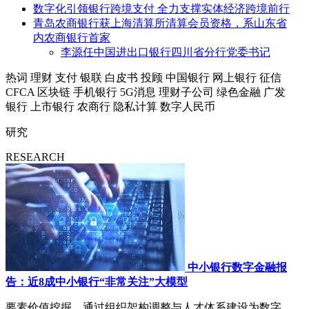
数字化引领银行跨境支付 全力支撑实体经济跨境前行
青岛农商银行获上海清算所清算会员资格，系山东省
内农商银行首家
李源任中国进出口银行四川省分行党委书记
热词
理财
支付
银联
白皮书
投顾
中国银行
网上银行
征信
CFCA
区块链
手机银行
5G消息
理财子公司
绿色金融
广发
银行
上市银行
农商行
隐私计算
数字人民币
研究
RESEARCH
中小银行数字金融报
告：近8成中小银行“非常关注”大模型
要素价值挖掘，通过组织架构调整与人才体系建设为数字