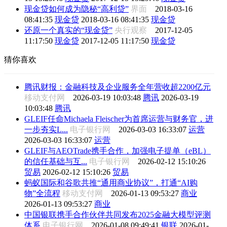
现金贷如何成为隐秘“高利贷”
界面
2018-03-16
08:41:35
现金贷
2018-03-16 08:41:35
现金贷
还原一个真实的“现金贷”
央行观察
2017-12-05
11:17:50
现金贷
2017-12-05 11:17:50
现金贷
猜你喜欢
腾讯财报：金融科技及企业服务全年营收超2200亿元
移动支付网
2026-03-19 10:03:48
腾讯
2026-03-19
10:03:48
腾讯
GLEIF任命Michaela Fleischer为首席运营与财务官，进
一步夯实L...
电子银行网
2026-03-03 16:33:07
运营
2026-03-03 16:33:07
运营
GLEIF与AEOTrade携手合作，加强电子提单（eBL）
的信任基础与互...
电子银行网
2026-02-12 15:10:26
贸易
2026-02-12 15:10:26
贸易
蚂蚁国际和谷歌共推“通用商业协议”，打通“AI购
物”全流程
移动支付网
2026-01-13 09:53:27
商业
2026-01-13 09:53:27
商业
中国银联携手合作伙伴共同发布2025金融大模型评测
体系
电子银行网
2026-01-08 09:49:41
银联
2026-01-