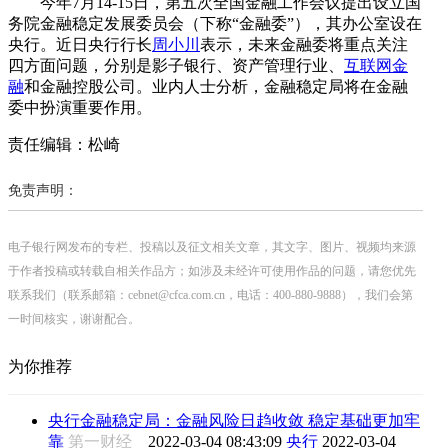
今年7月14-15日，第五次全国金融工作会议提出设立国
务院金融稳定发展委员会（下称“金融委”），其办公室设在
央行。近日央行行长
周小川
表示，未来金融委将重点关注
四方面问题，分别是影子银行、资产管理行业、
互联网金
融
和金融控股公司。业内人士分析，金融稳定局将在金融
委中扮演重要作用。
责任编辑：松崎
免责声明：
电子银行网发布的专栏、投稿以及征文相关文章，其文字、图片、视频均来源
于作者投稿或转载自相关作品方；如涉及未经许可使用作品的问题，请您优先
联系我们（联系邮箱：cebnet@cfca.com.cn，电话：400-880-9888），我们会第
一时间核实，谢谢配合。
为你推荐
央行金融稳定局：金融风险日趋收敛 稳定基础更加牢
靠
第一财经
2022-03-04 08:43:09
央行
2022-03-04