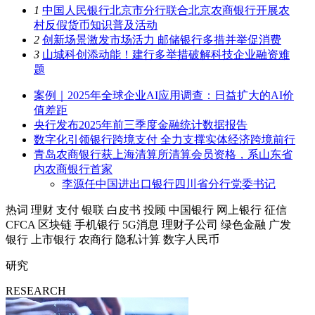
1
中国人民银行北京市分行联合北京农商银行开展农
村反假货币知识普及活动
2
创新场景激发市场活力 邮储银行多措并举促消费
3
山城科创添动能！建行多举措破解科技企业融资难
题
案例｜2025年全球企业AI应用调查：日益扩大的AI价
值差距
央行发布2025年前三季度金融统计数据报告
数字化引领银行跨境支付 全力支撑实体经济跨境前行
青岛农商银行获上海清算所清算会员资格，系山东省
内农商银行首家
李源任中国进出口银行四川省分行党委书记
热词
理财
支付
银联
白皮书
投顾
中国银行
网上银行
征信
CFCA
区块链
手机银行
5G消息
理财子公司
绿色金融
广发
银行
上市银行
农商行
隐私计算
数字人民币
研究
RESEARCH