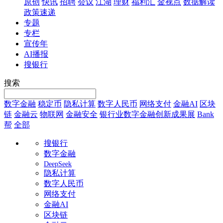
原创
快讯
招聘
会议
江湖
理财
福利汇
金视点
数据解读
政策速递
专题
专栏
宣传年
AI播报
搜银行
搜索
数字金融
稳定币
隐私计算
数字人民币
网络支付
金融AI
区块
链
金融云
物联网
金融安全
银行业数字金融创新成果展
Bank
帮
全部
搜银行
数字金融
DeepSeek
隐私计算
数字人民币
网络支付
金融AI
区块链