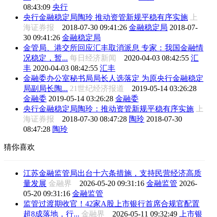
08:43:09
央行
央行金融稳定局陶玲 推动资管新规平稳有序实施
上
海证券报
2018-07-30 09:41:26
金融稳定局
2018-07-
30 09:41:26
金融稳定局
金管局、港交所回应汇丰取消派息 专家：我国金融情
况稳定，暂...
每日经济新闻
2020-04-03 08:42:55
汇
丰
2020-04-03 08:42:55
汇丰
金融委办公室秘书局局长人选落定 为原央行金融稳定
局副局长陶...
21世纪经济报道
2019-05-14 03:26:28
金融委
2019-05-14 03:26:28
金融委
央行金融稳定局陶玲：推动资管新规平稳有序实施
上
海证券报
2018-07-30 08:47:28
陶玲
2018-07-30
08:47:28
陶玲
猜你喜欢
江苏金融监管局出台十六条措施，支持民营经济高质
量发展
金融界
2026-05-20 09:31:16
金融监管
2026-
05-20 09:31:16
金融监管
监管过渡期收官！42家A股上市银行首席合规官配置
超8成落地，行...
金融界
2026-05-11 09:32:49
上市银