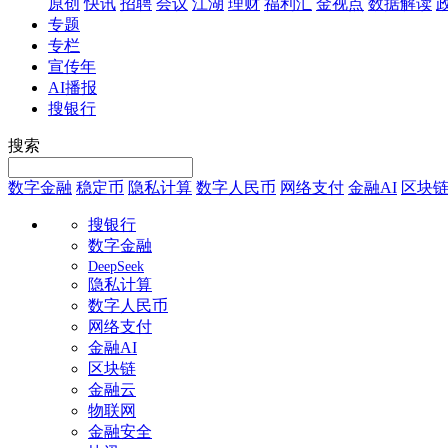
原创
快讯
招聘
会议
江湖
理财
福利汇
金视点
数据解读
专题
专栏
宣传年
AI播报
搜银行
搜索
数字金融
稳定币
隐私计算
数字人民币
网络支付
金融AI
区块
搜银行
数字金融
DeepSeek
隐私计算
数字人民币
网络支付
金融AI
区块链
金融云
物联网
金融安全