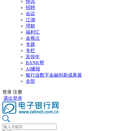
快讯
招聘
会议
江湖
理财
福利汇
金视点
专题
专栏
宣传年
BANK帮
AI播报
银行业数字金融创新成果展
全部
登录
注册
退出登录