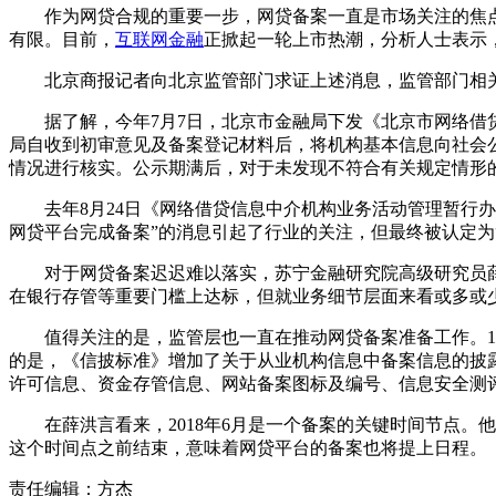
作为网贷合规的重要一步，网贷备案一直是市场关注的焦点，
有限。目前，
互联网金融
正掀起一轮上市热潮，分析人士表示
北京商报记者向北京监管部门求证上述消息，监管部门相关
据了解，今年7月7日，北京市金融局下发《北京市网络借贷
局自收到初审意见及备案登记材料后，将机构基本信息向社会
情况进行核实。公示期满后，对于未发现不符合有关规定情形
去年8月24日《网络借贷信息中介机构业务活动管理暂行办法
网贷平台完成备案”的消息引起了行业的关注，但最终被认定为
对于网贷备案迟迟难以落实，苏宁金融研究院高级研究员薛
在银行存管等重要门槛上达标，但就业务细节层面来看或多或
值得关注的是，监管层也一直在推动网贷备案准备工作。10
的是，《信披标准》增加了关于从业机构信息中备案信息的披
许可信息、资金存管信息、网站备案图标及编号、信息安全测
在薛洪言看来，2018年6月是一个备案的关键时间节点。他解
这个时间点之前结束，意味着网贷平台的备案也将提上日程。
责任编辑：方杰