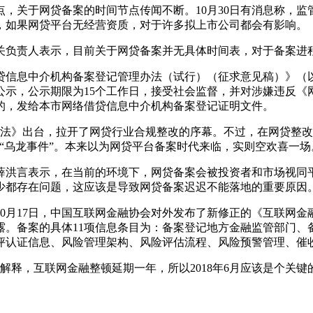
关于网贷备案的时间节点传闻不断。10月30日有消息称，监管
，如果网贷平台无经营资质，对于许多拟上市公司都会有影响。
负责人表示，目前关于网贷备案并无具体时间表，对于备案进程
信息中介机构备案登记管理办法（试行）（征求意见稿）》（
公示，公示期限为15个工作日，接受社会监督，并对涉嫌违反《
的，发给本市网络借贷信息中介机构备案登记证明文件。
》出台，拉开了网贷行业合规整改的序幕。不过，在网贷整改满
“乌龙事件”。本来以为网贷平台备案时代来临，实则空欢喜一场
洪言表示，在当前的环境下，网贷备案会被投资者和市场视同平
少都存在问题，这应该是导致网贷备案迟迟不能落地的重要原因
月17日，中国互联网金融协会对外发布了新修正的《互联网金
露。备案的具体11项信息条目为：备案登记地方金融监管部门、
评认证信息、风险管理架构、风险评估流程、风险预警管理、催
释，互联网金融整顿延期一年，所以2018年6月应该是个关键