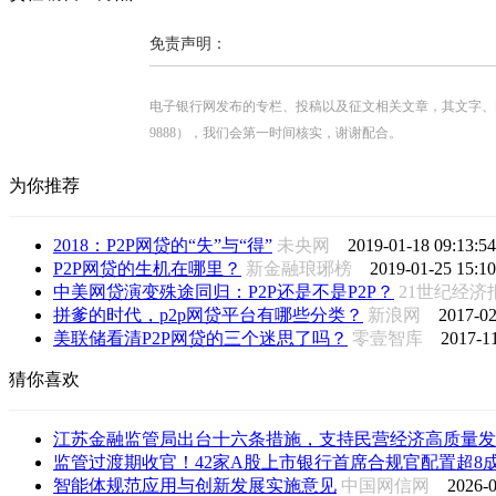
免责声明：
电子银行网发布的专栏、投稿以及征文相关文章，其文字、图片、视
9888），我们会第一时间核实，谢谢配合。
为你推荐
2018：P2P网贷的“失”与“得”
未央网
2019-01-18 09:13:54
P2P网贷的生机在哪里？
新金融琅琊榜
2019-01-25 15:10
中美网贷演变殊途同归：P2P还是不是P2P？
21世纪经
拼爹的时代，p2p网贷平台有哪些分类？
新浪网
2017-02
美联储看清P2P网贷的三个迷思了吗？
零壹智库
2017-11
猜你喜欢
江苏金融监管局出台十六条措施，支持民营经济高质量发
监管过渡期收官！42家A股上市银行首席合规官配置超8成落
智能体规范应用与创新发展实施意见
中国网信网
2026-0