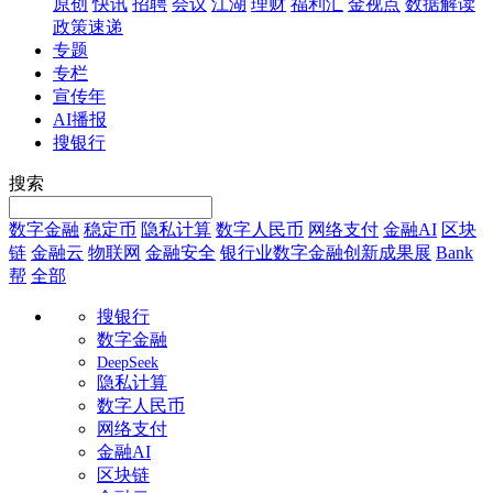
原创
快讯
招聘
会议
江湖
理财
福利汇
金视点
数据解读
政策速递
专题
专栏
宣传年
AI播报
搜银行
搜索
数字金融
稳定币
隐私计算
数字人民币
网络支付
金融AI
区块
链
金融云
物联网
金融安全
银行业数字金融创新成果展
Bank
帮
全部
搜银行
数字金融
DeepSeek
隐私计算
数字人民币
网络支付
金融AI
区块链