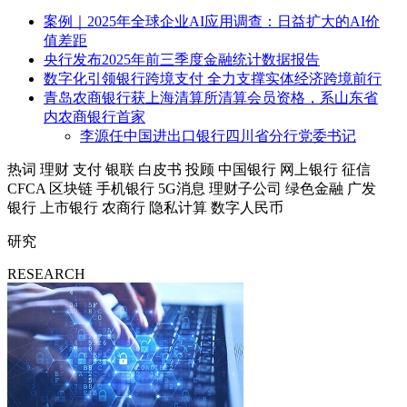
案例｜2025年全球企业AI应用调查：日益扩大的AI价
值差距
央行发布2025年前三季度金融统计数据报告
数字化引领银行跨境支付 全力支撑实体经济跨境前行
青岛农商银行获上海清算所清算会员资格，系山东省
内农商银行首家
李源任中国进出口银行四川省分行党委书记
热词
理财
支付
银联
白皮书
投顾
中国银行
网上银行
征信
CFCA
区块链
手机银行
5G消息
理财子公司
绿色金融
广发
银行
上市银行
农商行
隐私计算
数字人民币
研究
RESEARCH