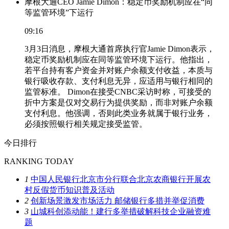
摩根大通CEO Jamie Dimon：稳定币奖励机制应在“同
等监管环境”下运行
09:16
3月3日消息，摩根大通首席执行官Jamie Dimon表示，
稳定币奖励机制应在同等监管环境下运行。他指出，
若平台持有客户资金并对账户余额支付收益，本质与
银行吸收存款、支付利息无异，应适用与银行相同的
监管标准。 Dimon在接受CNBC采访时称，可接受的
折中方案是仅对交易行为提供奖励，而非对账户余额
支付利息。他强调，否则此类业务就属于银行业务，
必须按照银行相关规定接受监管。
今日排行
RANKING TODAY
1
中国人民银行北京市分行联合北京农商银行开展农
村反假货币知识普及活动
2
创新场景激发市场活力 邮储银行多措并举促消费
3
山城科创添动能！建行多举措破解科技企业融资难
题