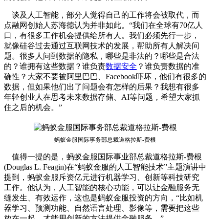
谈及人工智能，部分人觉得自己的工作将会被取代，而
点融网创始人苏海德认为并非如此。“我们在全球有70亿人
口，有很多工作机会提供给所有人。我们必须先行一步，
就像硅谷过去通过互联网技术的发展，帮助所有人解决问
题。很多人问到数据的隐私，哪些是非法的？哪些是合法
的？谁拥有这些数据？谁负责
数据安全
？谁负责数据的准
确性？大家不要被阿里巴巴、Facebook吓坏，他们有很多的
数据，但如果他们出了问题会有怎样的后果？我想有很多
年轻创业人在思考未来数据存储、AI等问题，希望大家抓
住之后的机会。”
蚂蚁金服国际事务部总裁道格拉斯-费根
值得一提的是，蚂蚁金服国际事业部总裁道格拉斯-费根
(Douglas L. Feagin)在“蚂蚁金服的人工智能技术”主题演讲中
提到，蚂蚁金服斥资亿元进行机器学习、创新等科技研究
工作。他认为，人工智能的核心功能，可以让金融服务无
缝发生、有效运作，这也是蚂蚁金服投资的方向，“比如机
器学习、预测功能、自然语言处理、影像等，需要把这些
放在一起，才能用创新的方法提供金融服务。”