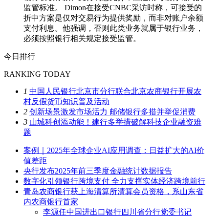
监管标准。 Dimon在接受CNBC采访时称，可接受的
折中方案是仅对交易行为提供奖励，而非对账户余额
支付利息。他强调，否则此类业务就属于银行业务，
必须按照银行相关规定接受监管。
今日排行
RANKING TODAY
1
中国人民银行北京市分行联合北京农商银行开展农
村反假货币知识普及活动
2
创新场景激发市场活力 邮储银行多措并举促消费
3
山城科创添动能！建行多举措破解科技企业融资难
题
案例｜2025年全球企业AI应用调查：日益扩大的AI价
值差距
央行发布2025年前三季度金融统计数据报告
数字化引领银行跨境支付 全力支撑实体经济跨境前行
青岛农商银行获上海清算所清算会员资格，系山东省
内农商银行首家
李源任中国进出口银行四川省分行党委书记