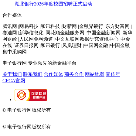
湖北银行2026年度校园招聘正式启动
合作媒体
腾讯网 |网易科技 |和讯科技 |财新网 |金融界银行 |东方财富网 |
赛迪网 |新华信息化 |同花顺金融服务网 |中国金融新闻网 |新华
网财经 |人民网金融频道 |中文互联网数据研究资讯中心 |中金
在线 |证券日报网 |和讯银行 |凤凰理财 |中国网金融 |中国金融
集中采购网
电子银行网
专业领先的新金融平台
关于我们
联系我们
合作媒体
商务合作
网站地图
宣传年
CFCA官网
© 电子银行网版权所有
京ICP备05045998号-2
京公网安备
11010202009082
© 电子银行网版权所有
京ICP备05045998号-2
京公网安备
11010202009082