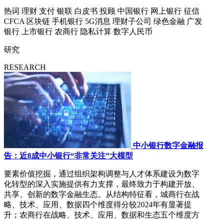
热词
理财
支付
银联
白皮书
投顾
中国银行
网上银行
征信
CFCA
区块链
手机银行
5G消息
理财子公司
绿色金融
广发
银行
上市银行
农商行
隐私计算
数字人民币
研究
RESEARCH
中小银行数字金融报
告：近8成中小银行“非常关注”大模型
要素价值挖掘，通过组织架构调整与人才体系建设为数字
化转型的深入实施提供有力支撑，最终致力于构建开放、
共享、创新的数字金融生态。从结构特征看，城商行在战
略、技术、应用、数据四个维度得分较2024年有显著提
升；农商行在战略、技术、应用、数据和生态五个维度方