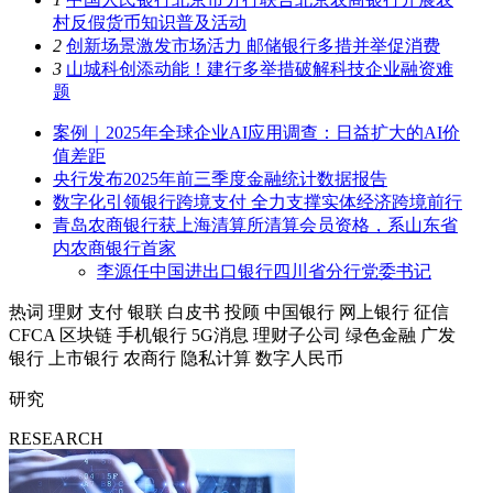
村反假货币知识普及活动
2
创新场景激发市场活力 邮储银行多措并举促消费
3
山城科创添动能！建行多举措破解科技企业融资难
题
案例｜2025年全球企业AI应用调查：日益扩大的AI价
值差距
央行发布2025年前三季度金融统计数据报告
数字化引领银行跨境支付 全力支撑实体经济跨境前行
青岛农商银行获上海清算所清算会员资格，系山东省
内农商银行首家
李源任中国进出口银行四川省分行党委书记
热词
理财
支付
银联
白皮书
投顾
中国银行
网上银行
征信
CFCA
区块链
手机银行
5G消息
理财子公司
绿色金融
广发
银行
上市银行
农商行
隐私计算
数字人民币
研究
RESEARCH