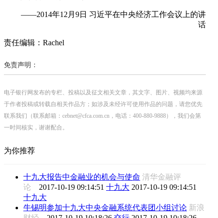
——2014年12月9日 习近平在中央经济工作会议上的讲
话
责任编辑：Rachel
免责声明：
电子银行网发布的专栏、投稿以及征文相关文章，其文字、图片、视频均来源
于作者投稿或转载自相关作品方；如涉及未经许可使用作品的问题，请您优先
联系我们（联系邮箱：cebnet@cfca.com.cn，电话：400-880-9888），我们会第
一时间核实，谢谢配合。
为你推荐
十九大报告中金融业的机会与使命
清华金融评
论
2017-10-19 09:14:51
十九大
2017-10-19 09:14:51
十九大
牛锡明参加十九大中央金融系统代表团小组讨论
新浪
财经
2017-10-19 10:18:26
交行
2017-10-19 10:18:26