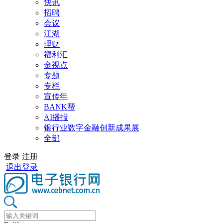
快讯
招聘
会议
江湖
理财
福利汇
金视点
专题
专栏
宣传年
BANK帮
AI播报
银行业数字金融创新成果展
全部
登录
注册
退出登录