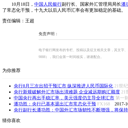
10月18日，
中国人民银行
副行长、国家外汇管理局局长
潘
了常态化干预，十九大以后人民币汇率会有更加稳定的基础。
责任编辑：王超
免责声明：
电子银行网发布的专栏、投稿以及征文相关文章，其文字、图片、视
9888），我们会第一时间核实，谢谢配合。
为你推荐
央行8月三次出招干预汇市 纵深推进人民币国际化
21世
央行新规破解外汇市场出清难题 企业减远期购汇额度
2
中国央行再出手稳汇率，美元强度仍主导全球汇市
第一
潘功胜：央行已基本退出汇市常态化干预
FX168
2017-1
央行副行长潘功胜：中国外汇市场韧性不断增强，将保持
猜你喜欢