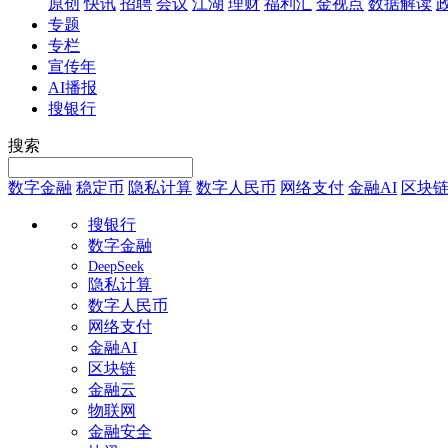
原创
快讯
招聘
会议
江湖
理财
福利汇
金视点
数据解读
专题
专栏
宣传年
AI播报
搜银行
搜索
数字金融
稳定币
隐私计算
数字人民币
网络支付
金融AI
区块
搜银行
数字金融
DeepSeek
隐私计算
数字人民币
网络支付
金融AI
区块链
金融云
物联网
金融安全