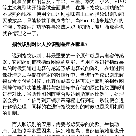
随着全面屏的普及，苹果、三星、华为、小米、VIVO
等主流机型均开始尝试全面屏幕，在屏下指纹识别功能并
不成熟的现在，使用全面屏则意味着正面的指纹识别功能
要被放弃，只能搭载于机身背部。当FaceID越来越流行的
时候，指纹识别功能将再次成为鸡肋功能，被厂商放弃也
就在情理之中了。
指纹识别对比人脸识别差距在哪里?
说到指纹识别，其最重要的一个原件就是其电容传感
器，它能起到捕获指纹图像的功能。当用户在进行指纹采
集的时候要通过电容传感器形成电容式的阵列，在通过图
像处理之后存储在特定的数据库中。当进行指纹识别来解
锁或者支付的时候，电容传感器会将再次捕获到的指纹图
列阵传输到功能处理器与数据库中存储的原始指纹图阵列
进行对比，当两种图列阵重合度达到指定的比例时，处理
器会发出一个信号到开锁屏幕流程进行判定，系统便会进
行解锁处理，同样的在进行指纹支付的时候也是采用相同
的机制。
而人脸识别的应用，需要考虑复杂的光照、生物动
态、遮挡物等多重因素，识别难度高，自然破解难度也升