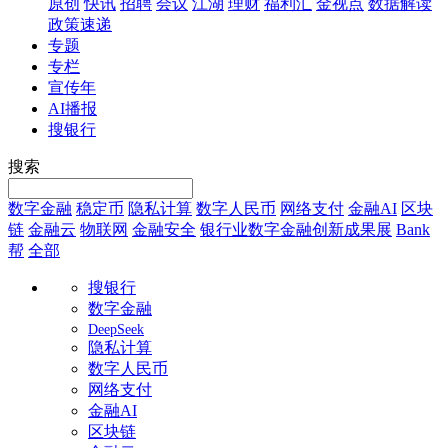
原创
快讯
招聘
会议
江湖
理财
福利汇
金视点
数据解读
政策速递
专题
专栏
宣传年
AI播报
搜银行
搜索
数字金融
稳定币
隐私计算
数字人民币
网络支付
金融AI
区块
链
金融云
物联网
金融安全
银行业数字金融创新成果展
Bank
帮
全部
搜银行
数字金融
DeepSeek
隐私计算
数字人民币
网络支付
金融AI
区块链