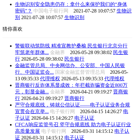
生物识别安全隐患仍存：拿什么来保护我们的“身体
密码”？
中国电子银行网
2021-07-28 10:07:57
生物识
别
2021-07-28 10:07:57
生物识别
猜你喜欢
警银联动筑防线 精准宣教护桑榆 民生银行北京分行
牢筑老年群体...
金融界
2026-05-28 09:38:02
民生银
行
2026-05-28 09:38:02
民生银行
金融监管总局、中央网信办、公安部、中国人民银
行、中国证监会...
国家金融监督管理总局
2026-05-
13 09:35:33
代理维权
2026-05-13 09:35:33
代理维权
晋商银行反诈体系显成效：年拦截诈骗资金近800万
元，彰显金融...
金融界
2026-04-21 09:19:27
晋商银
行
2026-04-21 09:19:27
晋商银行
严守合规底线，铸就公信认证——电子认证业务合规
宣贯会在京举...
电子银行网
2026-04-15 14:26:27
电
子认证
2026-04-15 14:26:27
电子认证
CFCA响应监管号召 坚守合规底线 助力电子认证行业
高质量发展
电子银行网
2026-03-31 14:15:12
电子认
证
2026-03-31 14:15:12
电子认证