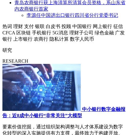
青岛农商银行获上海清算所清算会员资格，系山东省
内农商银行首家
李源任中国进出口银行四川省分行党委书记
热词
理财
支付
银联
白皮书
投顾
中国银行
网上银行
征信
CFCA
区块链
手机银行
5G消息
理财子公司
绿色金融
广发
银行
上市银行
农商行
隐私计算
数字人民币
研究
RESEARCH
中小银行数字金融报
告：近8成中小银行“非常关注”大模型
要素价值挖掘，通过组织架构调整与人才体系建设为数字
化转型的深入实施提供有力支撑，最终致力于构建开放、