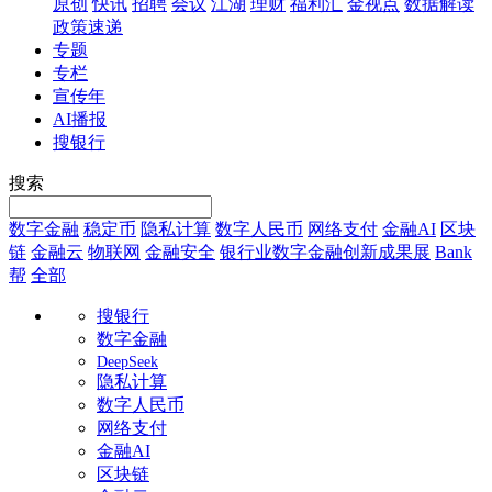
原创
快讯
招聘
会议
江湖
理财
福利汇
金视点
数据解读
政策速递
专题
专栏
宣传年
AI播报
搜银行
搜索
数字金融
稳定币
隐私计算
数字人民币
网络支付
金融AI
区块
链
金融云
物联网
金融安全
银行业数字金融创新成果展
Bank
帮
全部
搜银行
数字金融
DeepSeek
隐私计算
数字人民币
网络支付
金融AI
区块链