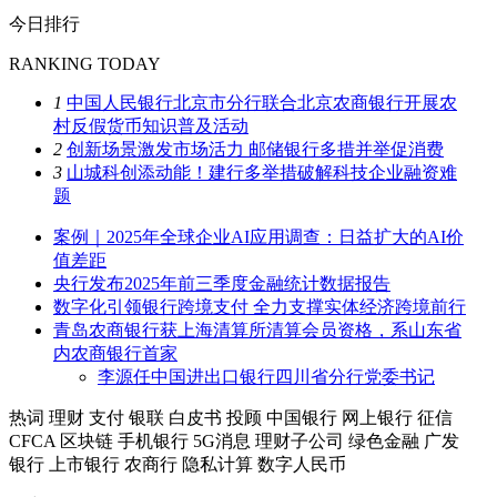
今日排行
RANKING TODAY
1
中国人民银行北京市分行联合北京农商银行开展农
村反假货币知识普及活动
2
创新场景激发市场活力 邮储银行多措并举促消费
3
山城科创添动能！建行多举措破解科技企业融资难
题
案例｜2025年全球企业AI应用调查：日益扩大的AI价
值差距
央行发布2025年前三季度金融统计数据报告
数字化引领银行跨境支付 全力支撑实体经济跨境前行
青岛农商银行获上海清算所清算会员资格，系山东省
内农商银行首家
李源任中国进出口银行四川省分行党委书记
热词
理财
支付
银联
白皮书
投顾
中国银行
网上银行
征信
CFCA
区块链
手机银行
5G消息
理财子公司
绿色金融
广发
银行
上市银行
农商行
隐私计算
数字人民币