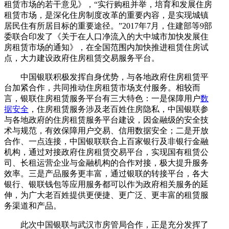
租赁市场的若干意见》，“实行购租并举，培育和发展住房
租赁市场，是深化住房制度改革的重要内容，是实现城镇
居民住有所居目标的重要途径。”2017年7月，住建部等9部
委联合印发了《关于在人口净流入的大中城市加快发展住
房租赁市场的通知》，在全国范围内加快推进租赁住房试
点，大力建设政府住房租赁交易服务平台。
中国银联积极发挥自身优势，与各地政府住房租赁平
台加紧合作，共同推动住房租赁市场支付服务。相较而
言，银联住房租赁服务平台有三大特色：一是保障用户
数
据安全
，住房租赁服务涉及老百姓住房隐私，中国银联参
与各地政府的住房租赁服务平台建设，因金融级的安全技
术与规范，有效保障用户交易、信用数据安全；二是开放
合作、一点连接，中国银联联合上百家银行及非银行金融
机构，通过对接政府住房租赁交易平台，实现国有租赁公
司、长租运营企业与金融机构的合作对接，极大提升服务
效率。三是产品服务更丰富，通过银联的转接平台，各大
银行、银联钱包等应用服务都可以作为政府相关服务的延
伸，为广大老百姓提供更便捷、更广泛、更丰富的租赁服
务渠道和产品。
此次中国银联与武汉市房管局合作，正是充分发挥了