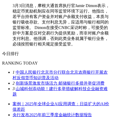
3月3日消息，摩根大通首席执行官Jamie Dimon表示，
稳定币奖励机制应在同等监管环境下运行。他指出，
若平台持有客户资金并对账户余额支付收益，本质与
银行吸收存款、支付利息无异，应适用与银行相同的
监管标准。 Dimon在接受CNBC采访时称，可接受的
折中方案是仅对交易行为提供奖励，而非对账户余额
支付利息。他强调，否则此类业务就属于银行业务，
必须按照银行相关规定接受监管。
今日排行
RANKING TODAY
1
中国人民银行北京市分行联合北京农商银行开展农
村反假货币知识普及活动
2
创新场景激发市场活力 邮储银行多措并举促消费
3
山城科创添动能！建行多举措破解科技企业融资难
题
案例｜2025年全球企业AI应用调查：日益扩大的AI价
值差距
央行发布2025年前三季度金融统计数据报告