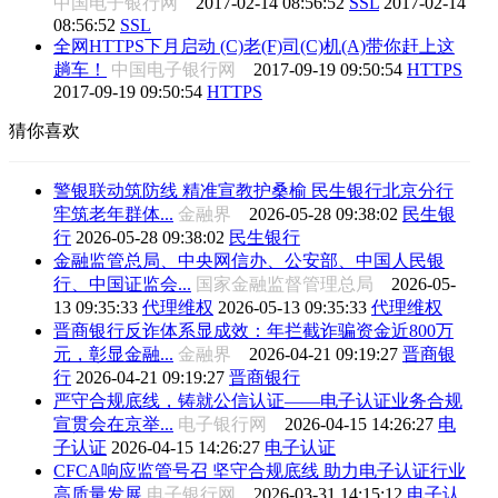
中国电子银行网
2017-02-14 08:56:52
SSL
2017-02-14
08:56:52
SSL
全网HTTPS下月启动 (C)老(F)司(C)机(A)带你赶上这
趟车！
中国电子银行网
2017-09-19 09:50:54
HTTPS
2017-09-19 09:50:54
HTTPS
猜你喜欢
警银联动筑防线 精准宣教护桑榆 民生银行北京分行
牢筑老年群体...
金融界
2026-05-28 09:38:02
民生银
行
2026-05-28 09:38:02
民生银行
金融监管总局、中央网信办、公安部、中国人民银
行、中国证监会...
国家金融监督管理总局
2026-05-
13 09:35:33
代理维权
2026-05-13 09:35:33
代理维权
晋商银行反诈体系显成效：年拦截诈骗资金近800万
元，彰显金融...
金融界
2026-04-21 09:19:27
晋商银
行
2026-04-21 09:19:27
晋商银行
严守合规底线，铸就公信认证——电子认证业务合规
宣贯会在京举...
电子银行网
2026-04-15 14:26:27
电
子认证
2026-04-15 14:26:27
电子认证
CFCA响应监管号召 坚守合规底线 助力电子认证行业
高质量发展
电子银行网
2026-03-31 14:15:12
电子认