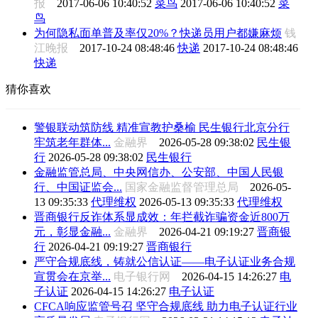
报
2017-06-06 10:40:52
菜鸟
2017-06-06 10:40:52
菜
鸟
为何隐私面单普及率仅20%？快递员用户都嫌麻烦
钱
江晚报
2017-10-24 08:48:46
快递
2017-10-24 08:48:46
快递
猜你喜欢
警银联动筑防线 精准宣教护桑榆 民生银行北京分行
牢筑老年群体...
金融界
2026-05-28 09:38:02
民生银
行
2026-05-28 09:38:02
民生银行
金融监管总局、中央网信办、公安部、中国人民银
行、中国证监会...
国家金融监督管理总局
2026-05-
13 09:35:33
代理维权
2026-05-13 09:35:33
代理维权
晋商银行反诈体系显成效：年拦截诈骗资金近800万
元，彰显金融...
金融界
2026-04-21 09:19:27
晋商银
行
2026-04-21 09:19:27
晋商银行
严守合规底线，铸就公信认证——电子认证业务合规
宣贯会在京举...
电子银行网
2026-04-15 14:26:27
电
子认证
2026-04-15 14:26:27
电子认证
CFCA响应监管号召 坚守合规底线 助力电子认证行业