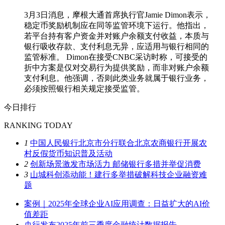
3月3日消息，摩根大通首席执行官Jamie Dimon表示，
稳定币奖励机制应在同等监管环境下运行。他指出，
若平台持有客户资金并对账户余额支付收益，本质与
银行吸收存款、支付利息无异，应适用与银行相同的
监管标准。 Dimon在接受CNBC采访时称，可接受的
折中方案是仅对交易行为提供奖励，而非对账户余额
支付利息。他强调，否则此类业务就属于银行业务，
必须按照银行相关规定接受监管。
今日排行
RANKING TODAY
1
中国人民银行北京市分行联合北京农商银行开展农
村反假货币知识普及活动
2
创新场景激发市场活力 邮储银行多措并举促消费
3
山城科创添动能！建行多举措破解科技企业融资难
题
案例｜2025年全球企业AI应用调查：日益扩大的AI价
值差距
央行发布2025年前三季度金融统计数据报告