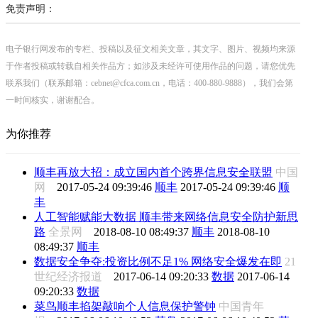
免责声明：
电子银行网发布的专栏、投稿以及征文相关文章，其文字、图片、视频均来源
于作者投稿或转载自相关作品方；如涉及未经许可使用作品的问题，请您优先
联系我们（联系邮箱：cebnet@cfca.com.cn，电话：400-880-9888），我们会第
一时间核实，谢谢配合。
为你推荐
顺丰再放大招：成立国内首个跨界信息安全联盟
中国
网
2017-05-24 09:39:46
顺丰
2017-05-24 09:39:46
顺
丰
人工智能赋能大数据 顺丰带来网络信息安全防护新思
路
全景网
2018-08-10 08:49:37
顺丰
2018-08-10
08:49:37
顺丰
数据安全争夺:投资比例不足1% 网络安全爆发在即
21
世纪经济报道
2017-06-14 09:20:33
数据
2017-06-14
09:20:33
数据
菜鸟顺丰掐架敲响个人信息保护警钟
中国青年