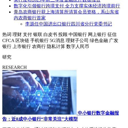
数字化引领银行跨境支付 全力支撑实体经济跨境前行
青岛农商银行获上海清算所清算会员资格，系山东省
内农商银行首家
李源任中国进出口银行四川省分行党委书记
热词
理财
支付
银联
白皮书
投顾
中国银行
网上银行
征信
CFCA
区块链
手机银行
5G消息
理财子公司
绿色金融
广发
银行
上市银行
农商行
隐私计算
数字人民币
研究
RESEARCH
中小银行数字金融报
告：近8成中小银行“非常关注”大模型