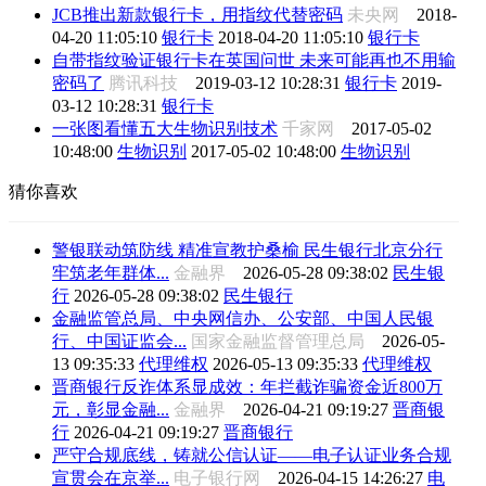
JCB推出新款银行卡，用指纹代替密码
未央网
2018-
04-20 11:05:10
银行卡
2018-04-20 11:05:10
银行卡
自带指纹验证银行卡在英国问世 未来可能再也不用输
密码了
腾讯科技
2019-03-12 10:28:31
银行卡
2019-
03-12 10:28:31
银行卡
一张图看懂五大生物识别技术
千家网
2017-05-02
10:48:00
生物识别
2017-05-02 10:48:00
生物识别
猜你喜欢
警银联动筑防线 精准宣教护桑榆 民生银行北京分行
牢筑老年群体...
金融界
2026-05-28 09:38:02
民生银
行
2026-05-28 09:38:02
民生银行
金融监管总局、中央网信办、公安部、中国人民银
行、中国证监会...
国家金融监督管理总局
2026-05-
13 09:35:33
代理维权
2026-05-13 09:35:33
代理维权
晋商银行反诈体系显成效：年拦截诈骗资金近800万
元，彰显金融...
金融界
2026-04-21 09:19:27
晋商银
行
2026-04-21 09:19:27
晋商银行
严守合规底线，铸就公信认证——电子认证业务合规
宣贯会在京举...
电子银行网
2026-04-15 14:26:27
电