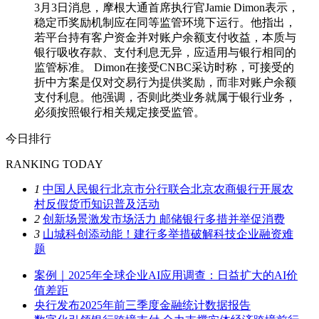
3月3日消息，摩根大通首席执行官Jamie Dimon表示，
稳定币奖励机制应在同等监管环境下运行。他指出，
若平台持有客户资金并对账户余额支付收益，本质与
银行吸收存款、支付利息无异，应适用与银行相同的
监管标准。 Dimon在接受CNBC采访时称，可接受的
折中方案是仅对交易行为提供奖励，而非对账户余额
支付利息。他强调，否则此类业务就属于银行业务，
必须按照银行相关规定接受监管。
今日排行
RANKING TODAY
1
中国人民银行北京市分行联合北京农商银行开展农
村反假货币知识普及活动
2
创新场景激发市场活力 邮储银行多措并举促消费
3
山城科创添动能！建行多举措破解科技企业融资难
题
案例｜2025年全球企业AI应用调查：日益扩大的AI价
值差距
央行发布2025年前三季度金融统计数据报告