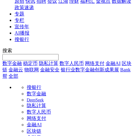
原创
快讯
招聘
会议
江湖
理财
福利汇
金视点
数据解读
政策速递
专题
专栏
宣传年
AI播报
搜银行
搜索
数字金融
稳定币
隐私计算
数字人民币
网络支付
金融AI
区块
链
金融云
物联网
金融安全
银行业数字金融创新成果展
Bank
帮
全部
搜银行
数字金融
DeepSeek
隐私计算
数字人民币
网络支付
金融AI
区块链