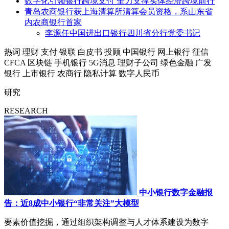
数字化引领银行跨境支付 全力支撑实体经济跨境前行
青岛农商银行获上海清算所清算会员资格，系山东省
内农商银行首家
李源任中国进出口银行四川省分行党委书记
热词
理财
支付
银联
白皮书
投顾
中国银行
网上银行
征信
CFCA
区块链
手机银行
5G消息
理财子公司
绿色金融
广发
银行
上市银行
农商行
隐私计算
数字人民币
研究
RESEARCH
中小银行数字金融报
告：近8成中小银行“非常关注”大模型
要素价值挖掘，通过组织架构调整与人才体系建设为数字