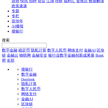
原创
快讯
招聘
会议
江湖
理财
福利汇
金视点
数据解读
政策速递
专题
专栏
宣传年
AI播报
搜银行
搜索
数字金融
稳定币
隐私计算
数字人民币
网络支付
金融AI
区块
链
金融云
物联网
金融安全
银行业数字金融创新成果展
Bank
帮
全部
搜银行
数字金融
DeepSeek
隐私计算
数字人民币
网络支付
金融AI
区块链