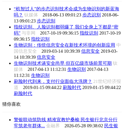
“机智过人”的步态识别技术会成为生物识别的新蓝海
吗？
钛媒体
2018-06-13 09:01:23
步态识别
2018-06-
13 09:01:23
步态识别
指纹识别、人脸识别都弱爆了 我们全身上下都是“密
码”
与非网
2017-10-19 09:36:15
指纹识别
2017-10-19
09:36:15
指纹识别
生物识别：传统信息安全在新技术环境的创新应用
中
国信息安全
2019-03-14 10:39:39
信息安全
2019-03-
14 10:39:39
信息安全
生物识别技术谈安全尚早 但百亿级市场前景可期
钛
媒体
2017-04-13 11:12:31
生物识别
2017-04-13
11:12:31
生物识别
刷脸时代到来，支付行业面临大洗牌？
21世纪经济报
道
2019-01-15 09:44:22
刷脸时代
2019-01-15 09:44:22
刷脸时代
猜你喜欢
警银联动筑防线 精准宣教护桑榆 民生银行北京分行
牢筑老年群体...
金融界
2026-05-28 09:38:02
民生银