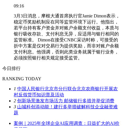
09:16
3月3日消息，摩根大通首席执行官Jamie Dimon表示，
稳定币奖励机制应在同等监管环境下运行。他指出，
若平台持有客户资金并对账户余额支付收益，本质与
银行吸收存款、支付利息无异，应适用与银行相同的
监管标准。 Dimon在接受CNBC采访时称，可接受的
折中方案是仅对交易行为提供奖励，而非对账户余额
支付利息。他强调，否则此类业务就属于银行业务，
必须按照银行相关规定接受监管。
今日排行
RANKING TODAY
1
中国人民银行北京市分行联合北京农商银行开展农
村反假货币知识普及活动
2
创新场景激发市场活力 邮储银行多措并举促消费
3
山城科创添动能！建行多举措破解科技企业融资难
题
案例｜2025年全球企业AI应用调查：日益扩大的AI价