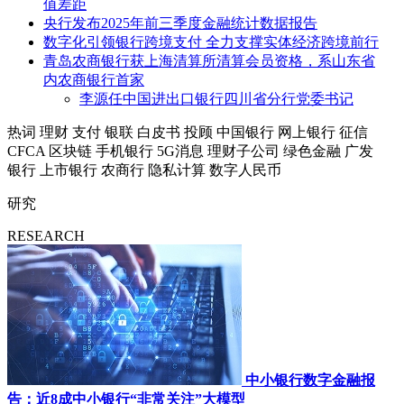
值差距
央行发布2025年前三季度金融统计数据报告
数字化引领银行跨境支付 全力支撑实体经济跨境前行
青岛农商银行获上海清算所清算会员资格，系山东省
内农商银行首家
李源任中国进出口银行四川省分行党委书记
热词
理财
支付
银联
白皮书
投顾
中国银行
网上银行
征信
CFCA
区块链
手机银行
5G消息
理财子公司
绿色金融
广发
银行
上市银行
农商行
隐私计算
数字人民币
研究
RESEARCH
中小银行数字金融报
告：近8成中小银行“非常关注”大模型