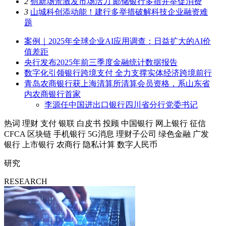
2
创新场景激发市场活力 邮储银行多措并举促消费
3
山城科创添动能！建行多举措破解科技企业融资难
题
案例｜2025年全球企业AI应用调查：日益扩大的AI价
值差距
央行发布2025年前三季度金融统计数据报告
数字化引领银行跨境支付 全力支撑实体经济跨境前行
青岛农商银行获上海清算所清算会员资格，系山东省
内农商银行首家
李源任中国进出口银行四川省分行党委书记
热词
理财
支付
银联
白皮书
投顾
中国银行
网上银行
征信
CFCA
区块链
手机银行
5G消息
理财子公司
绿色金融
广发
银行
上市银行
农商行
隐私计算
数字人民币
研究
RESEARCH