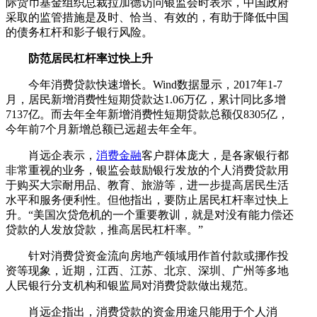
际货币基金组织总裁拉加德访问银监会时表示，中国政府
采取的监管措施是及时、恰当、有效的，有助于降低中国
的债务杠杆和影子银行风险。
防范居民杠杆率过快上升
今年消费贷款快速增长。Wind数据显示，2017年1-7
月，居民新增消费性短期贷款达1.06万亿，累计同比多增
7137亿。而去年全年新增消费性短期贷款总额仅8305亿，
今年前7个月新增总额已远超去年全年。
肖远企表示，
消费金融
客户群体庞大，是各家银行都
非常重视的业务，银监会鼓励银行发放的个人消费贷款用
于购买大宗耐用品、教育、旅游等，进一步提高居民生活
水平和服务便利性。但他指出，要防止居民杠杆率过快上
升。“美国次贷危机的一个重要教训，就是对没有能力偿还
贷款的人发放贷款，推高居民杠杆率。”
针对消费贷资金流向房地产领域用作首付款或挪作投
资等现象，近期，江西、江苏、北京、深圳、广州等多地
人民银行分支机构和银监局对消费贷款做出规范。
肖远企指出，消费贷款的资金用途只能用于个人消