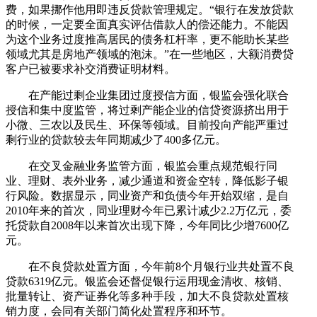
费，如果挪作他用即违反贷款管理规定。“银行在发放贷款
的时候，一定要全面真实评估借款人的偿还能力。不能因
为这个业务过度推高居民的债务杠杆率，更不能助长某些
领域尤其是房地产领域的泡沫。”在一些地区，大额消费贷
客户已被要求补交消费证明材料。
在产能过剩企业集团过度授信方面，银监会强化联合
授信和集中度监管，将过剩产能企业的信贷资源挤出用于
小微、三农以及民生、环保等领域。目前投向产能严重过
剩行业的贷款较去年同期减少了400多亿元。
在交叉金融业务监管方面，银监会重点规范银行同
业、理财、表外业务，减少通道和资金空转，降低影子银
行风险。数据显示，同业资产和负债今年开始双缩，是自
2010年来的首次，同业理财今年已累计减少2.2万亿元，委
托贷款自2008年以来首次出现下降，今年同比少增7600亿
元。
在不良贷款处置方面，今年前8个月银行业共处置不良
贷款6319亿元。银监会还督促银行运用现金清收、核销、
批量转让、资产证券化等多种手段，加大不良贷款处置核
销力度，会同有关部门简化处置程序和环节。