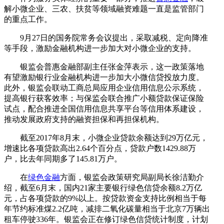
解小微企业、三农、扶贫等领域融资难题一直是监管部门
的重点工作。
9月27日的国务院常务会议提出，采取减税、定向降准
等手段，激励金融机构进一步加大对小微企业的支持。
银监会普惠金融部副主任张金萍表示，这一政策落地
有望激励银行业金融机构进一步加大小微信贷投放力度。
此外，银监会联动工商总局应用企业信用信息公示系统，
提高银行获客效率；与保监会联合推广小额贷款保证保险
试点，配合推进全国信用信息共享平台等信用体系建设，
推动发展政府支持的融资担保和再担保机构。
截至2017年8月末，小微企业贷款余额达到29万亿元，
增速比各项贷款高出2.64个百分点，贷款户数1429.88万
户，比去年同期多了145.81万户。
在
绿色金融
方面，银监会政策研究局副局长徐洁勤介
绍，截至6月末，国内21家主要银行绿色信贷余额8.2万亿
元，占各项贷款的9%以上。按贷款资金支持比例相当于每
年节约标准煤2.2亿吨，减排二氧化碳量相当于北京7万辆出
租车停驶336年。银监会正在修订绿色信贷统计制度，计划