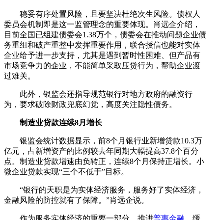
稳妥有序处置风险，且要坚决杜绝次生风险。债权人
委员会机制即是这一监管理念的重要体现。肖远企介绍，
目前全国已组建债委会1.38万个，债委会在推动问题企业债
务重组和破产重整中发挥重要作用，联合授信也能对实体
企业给予进一步支持，尤其是遇到暂时性困难、但产品有
市场竞争力的企业，不能简单采取压贷行为，帮助企业渡
过难关。
此外，银监会还指导规范银行对地方政府的融资行
为，要求破除财政兜底幻觉，高度关注隐性债务。
制造业贷款连续8月增长
银监会统计数据显示，前8个月银行业新增贷款10.3万
亿元，占新增资产的比例较去年同期大幅提高37.8个百分
点。制造业贷款增速由负转正，连续8个月保持正增长。小
微企业贷款实现“三个不低于”目标。
“银行的天职是为实体经济服务，服务好了实体经济，
金融风险的防控就有了保障。”肖远企说。
作为服务实体经济的重要一部分，推进
普惠金融
，缓