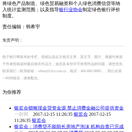
将绿色产品制造、绿色贸易融资和个人绿色消费信贷等纳
入统计监测范围；以及指导
银行业协会
制定绿色银行评价
制度。
责任编辑：韩希宇
免责声明：
电子银行网发布的专栏、投稿以及征文相关文章，其文字、图片、视频均来源
于作者投稿或转载自相关作品方；如涉及未经许可使用作品的问题，请您优先
联系我们（联系邮箱：cebnet@cfca.com.cn，电话：400-880-9888），我们会第
一时间核实，谢谢配合。
为你推荐
银监会锁喉现金贷资金源 禁止消费金融公司提供资金
一财网
2017-12-15 11:26:35
银监会
2017-12-15
11:26:35
银监会
银监会：消费贷不能助长房地产泡沫 机构自查已完成