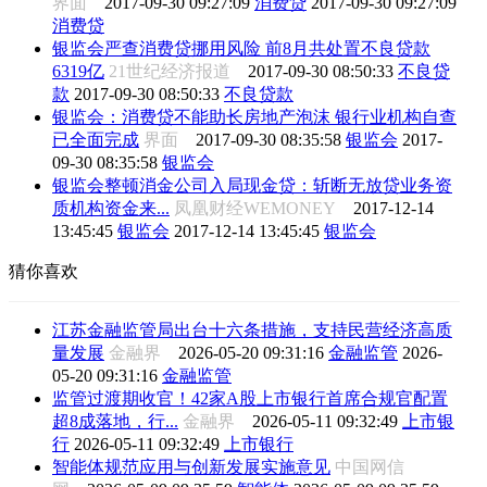
界面
2017-09-30 09:27:09
消费贷
2017-09-30 09:27:09
消费贷
银监会严查消费贷挪用风险 前8月共处置不良贷款
6319亿
21世纪经济报道
2017-09-30 08:50:33
不良贷
款
2017-09-30 08:50:33
不良贷款
银监会：消费贷不能助长房地产泡沫 银行业机构自查
已全面完成
界面
2017-09-30 08:35:58
银监会
2017-
09-30 08:35:58
银监会
银监会整顿消金公司入局现金贷：斩断无放贷业务资
质机构资金来...
凤凰财经WEMONEY
2017-12-14
13:45:45
银监会
2017-12-14 13:45:45
银监会
猜你喜欢
江苏金融监管局出台十六条措施，支持民营经济高质
量发展
金融界
2026-05-20 09:31:16
金融监管
2026-
05-20 09:31:16
金融监管
监管过渡期收官！42家A股上市银行首席合规官配置
超8成落地，行...
金融界
2026-05-11 09:32:49
上市银
行
2026-05-11 09:32:49
上市银行
智能体规范应用与创新发展实施意见
中国网信