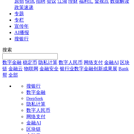
原创
快讯
招聘
会议
江湖
理财
福利汇
金视点
数据解读
政策速递
专题
专栏
宣传年
AI播报
搜银行
搜索
数字金融
稳定币
隐私计算
数字人民币
网络支付
金融AI
区块
链
金融云
物联网
金融安全
银行业数字金融创新成果展
Bank
帮
全部
搜银行
数字金融
DeepSeek
隐私计算
数字人民币
网络支付
金融AI
区块链