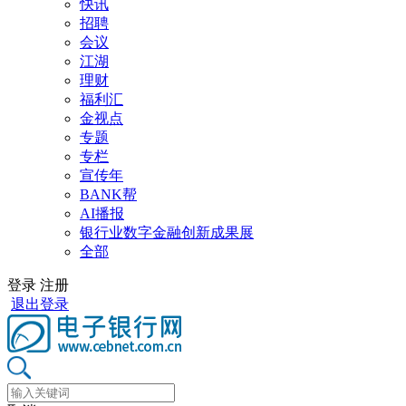
快讯
招聘
会议
江湖
理财
福利汇
金视点
专题
专栏
宣传年
BANK帮
AI播报
银行业数字金融创新成果展
全部
登录
注册
退出登录