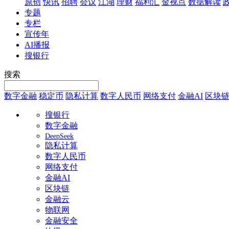
原创
快讯
招聘
会议
江湖
理财
福利汇
金视点
数据解读
专题
专栏
宣传年
AI播报
搜银行
搜索
数字金融
稳定币
隐私计算
数字人民币
网络支付
金融AI
区块
搜银行
数字金融
DeepSeek
隐私计算
数字人民币
网络支付
金融AI
区块链
金融云
物联网
金融安全