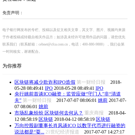
免责声明：
电子银行网发布的专栏、投稿以及征文相关文章，其文字、图片、视频均来源
于作者投稿或转载自相关作品方；如涉及未经许可使用作品的问题，请您优先
联系我们（联系邮箱：cebnet@cfca.com.cn，电话：400-880-9888），我们会第
一时间核实，谢谢配合。
为你推荐
区块链将减少欺诈和IPO造假
第一财经日报
2018-
05-28 08:49:41
IPO
2018-05-28 08:49:41
IPO
央行姚前首谈ICO融资：监管应做“守门人”非“清道
夫”
第一财经日报
2017-07-07 08:06:01
姚前
2017-07-
07 08:06:01
姚前
市场乱象纷纷 区块链何去何从？
重庆商报
2018-04-
12 08:58:19
区块链
2018-04-12 08:58:19
区块链
万向控股副董事长肖风谈ICO 以数字代币进行融资的
说法都是“耍...
21世纪经济报道
2017-07-07 14:27:17