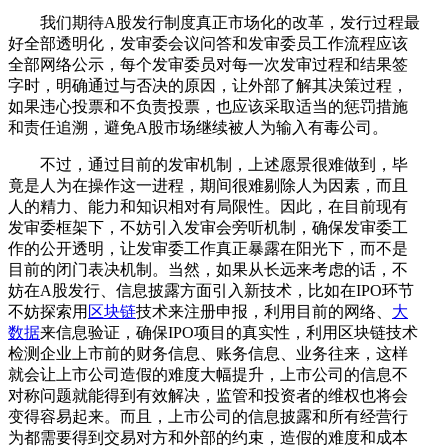
我们期待A股发行制度真正市场化的改革，发行过程最
好全部透明化，发审委会议问答和发审委员工作流程应该
全部网络公示，每个发审委员对每一次发审过程和结果签
字时，明确通过与否决的原因，让外部了解其决策过程，
如果违心投票和不负责投票，也应该采取适当的惩罚措施
和责任追溯，避免A股市场继续被人为输入有毒公司。
不过，通过目前的发审机制，上述愿景很难做到，毕
竟是人为在操作这一进程，期间很难剔除人为因素，而且
人的精力、能力和知识相对有局限性。因此，在目前现有
发审委框架下，不妨引入发审会旁听机制，确保发审委工
作的公开透明，让发审委工作真正暴露在阳光下，而不是
目前的闭门表决机制。当然，如果从长远来考虑的话，不
妨在A股发行、信息披露方面引入新技术，比如在IPO环节
不妨探索用
区块链
技术来注册申报，利用目前的网络、
大
数据
来信息验证，确保IPO项目的真实性，利用区块链技术
检测企业上市前的财务信息、账务信息、业务往来，这样
就会让上市公司造假的难度大幅提升，上市公司的信息不
对称问题就能得到有效解决，监管和投资者的维权也将会
变得容易起来。而且，上市公司的信息披露和所有经营行
为都需要得到交易对方和外部的约束，造假的难度和成本