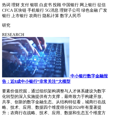
热词
理财
支付
银联
白皮书
投顾
中国银行
网上银行
征信
CFCA
区块链
手机银行
5G消息
理财子公司
绿色金融
广发
银行
上市银行
农商行
隐私计算
数字人民币
研究
RESEARCH
中小银行数字金融报
告：近8成中小银行“非常关注”大模型
要素价值挖掘，通过组织架构调整与人才体系建设为数字
化转型的深入实施提供有力支撑，最终致力于构建开放、
共享、创新的数字金融生态。从结构特征看，城商行在战
略、技术、应用、数据四个维度得分较2024年有显著提
升；农商行在战略、技术、应用、数据和生态五个维度方