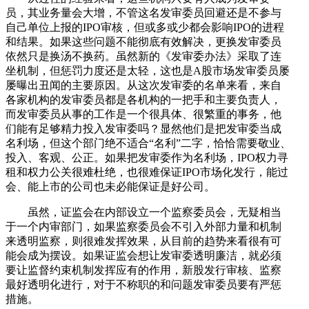
员，其业务量会大增，不管这名发审委员回避还是不参与
自己单位上报的IPO审核，但或多或少都会影响IPO的进程
和结果。如果这些问题不能彻底有效解决，更换发审委员
依然只是换汤不换药。虽然新的《发审委办法》采取了连
坐机制，但惩罚力度还是太轻，这也是A股市场发审委员屡
屡曝出丑闻的主要原因。从这次发审委的名单来看，来自
各家机构的发审委员都是各机构的一把手和主要负责人，
而发审委员从事的工作是一个很具体、很繁重的事务，他
们能有足够精力投入发审委吗？显然他们是把发审委当成
名利场，但这个部门绝不适合“名利”二字，恰恰需要敬业、
投入、客观、公正。如果把发审委作为名利场，IPO权力寻
租和权力公关很难杜绝，也很难保证IPO市场化发行，能过
会、能上市的公司也未必能保证是好公司。
虽然，证监会在内部设立一个监察委员会，无疑相当
于一个内审部门，如果监察委员会不引入外部力量和机制
来透明监察，则很难发挥效果，从目前的趋势来看很有可
能会成为摆设。如果证监会想让发审委透明廉洁，就必须
要让监督约束机制发挥应有的作用，新股发行审核、监察
最好透明化进行，对于不称职的和问题发审委员要有严惩
措施。