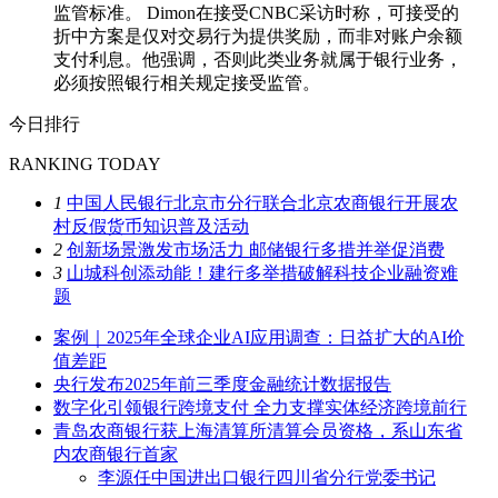
监管标准。 Dimon在接受CNBC采访时称，可接受的
折中方案是仅对交易行为提供奖励，而非对账户余额
支付利息。他强调，否则此类业务就属于银行业务，
必须按照银行相关规定接受监管。
今日排行
RANKING TODAY
1
中国人民银行北京市分行联合北京农商银行开展农
村反假货币知识普及活动
2
创新场景激发市场活力 邮储银行多措并举促消费
3
山城科创添动能！建行多举措破解科技企业融资难
题
案例｜2025年全球企业AI应用调查：日益扩大的AI价
值差距
央行发布2025年前三季度金融统计数据报告
数字化引领银行跨境支付 全力支撑实体经济跨境前行
青岛农商银行获上海清算所清算会员资格，系山东省
内农商银行首家
李源任中国进出口银行四川省分行党委书记