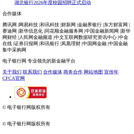
湖北银行2026年度校园招聘正式启动
合作媒体
腾讯网 |网易科技 |和讯科技 |财新网 |金融界银行 |东方财富网 |
赛迪网 |新华信息化 |同花顺金融服务网 |中国金融新闻网 |新华
网财经 |人民网金融频道 |中文互联网数据研究资讯中心 |中金
在线 |证券日报网 |和讯银行 |凤凰理财 |中国网金融 |中国金融
集中采购网
电子银行网
专业领先的新金融平台
关于我们
联系我们
合作媒体
商务合作
网站地图
宣传年
CFCA官网
© 电子银行网版权所有
京ICP备05045998号-2
京公网安备
11010202009082
© 电子银行网版权所有
京ICP备05045998号-2
京公网安备
11010202009082