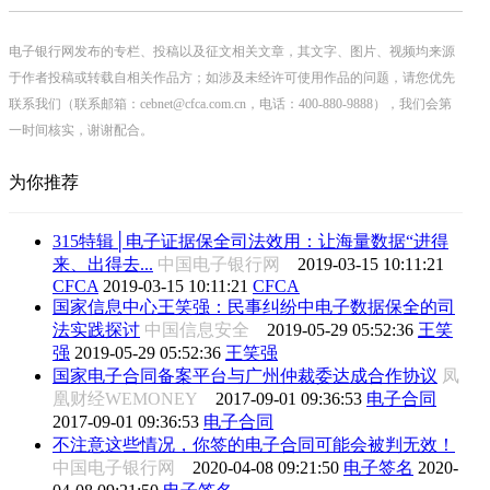
电子银行网发布的专栏、投稿以及征文相关文章，其文字、图片、视频均来源
于作者投稿或转载自相关作品方；如涉及未经许可使用作品的问题，请您优先
联系我们（联系邮箱：cebnet@cfca.com.cn，电话：400-880-9888），我们会第
一时间核实，谢谢配合。
为你推荐
315特辑│电子证据保全司法效用：让海量数据“进得
来、出得去...
中国电子银行网
2019-03-15 10:11:21
CFCA
2019-03-15 10:11:21
CFCA
国家信息中心王笑强：民事纠纷中电子数据保全的司
法实践探讨
中国信息安全
2019-05-29 05:52:36
王笑
强
2019-05-29 05:52:36
王笑强
国家电子合同备案平台与广州仲裁委达成合作协议
凤
凰财经WEMONEY
2017-09-01 09:36:53
电子合同
2017-09-01 09:36:53
电子合同
不注意这些情况，你签的电子合同可能会被判无效！
中国电子银行网
2020-04-08 09:21:50
电子签名
2020-