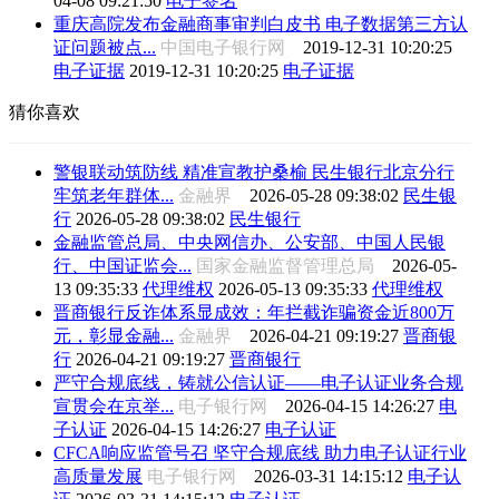
04-08 09:21:50
电子签名
重庆高院发布金融商事审判白皮书 电子数据第三方认
证问题被点...
中国电子银行网
2019-12-31 10:20:25
电子证据
2019-12-31 10:20:25
电子证据
猜你喜欢
警银联动筑防线 精准宣教护桑榆 民生银行北京分行
牢筑老年群体...
金融界
2026-05-28 09:38:02
民生银
行
2026-05-28 09:38:02
民生银行
金融监管总局、中央网信办、公安部、中国人民银
行、中国证监会...
国家金融监督管理总局
2026-05-
13 09:35:33
代理维权
2026-05-13 09:35:33
代理维权
晋商银行反诈体系显成效：年拦截诈骗资金近800万
元，彰显金融...
金融界
2026-04-21 09:19:27
晋商银
行
2026-04-21 09:19:27
晋商银行
严守合规底线，铸就公信认证——电子认证业务合规
宣贯会在京举...
电子银行网
2026-04-15 14:26:27
电
子认证
2026-04-15 14:26:27
电子认证
CFCA响应监管号召 坚守合规底线 助力电子认证行业
高质量发展
电子银行网
2026-03-31 14:15:12
电子认