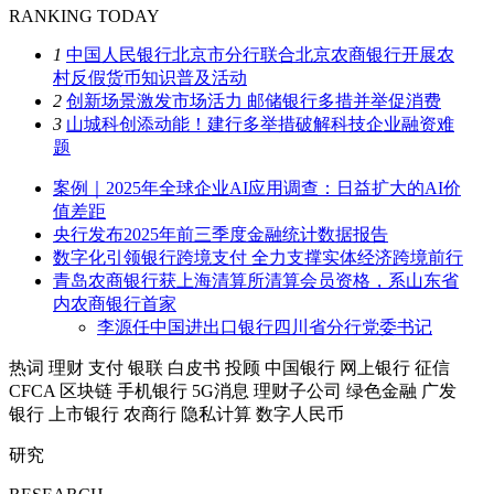
RANKING TODAY
1
中国人民银行北京市分行联合北京农商银行开展农
村反假货币知识普及活动
2
创新场景激发市场活力 邮储银行多措并举促消费
3
山城科创添动能！建行多举措破解科技企业融资难
题
案例｜2025年全球企业AI应用调查：日益扩大的AI价
值差距
央行发布2025年前三季度金融统计数据报告
数字化引领银行跨境支付 全力支撑实体经济跨境前行
青岛农商银行获上海清算所清算会员资格，系山东省
内农商银行首家
李源任中国进出口银行四川省分行党委书记
热词
理财
支付
银联
白皮书
投顾
中国银行
网上银行
征信
CFCA
区块链
手机银行
5G消息
理财子公司
绿色金融
广发
银行
上市银行
农商行
隐私计算
数字人民币
研究