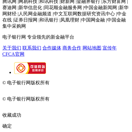
腾讯网 |网易科技 |和讯科技 |财新网 |金融界银行 |东方财富网 |
赛迪网 |新华信息化 |同花顺金融服务网 |中国金融新闻网 |新华
网财经 |人民网金融频道 |中文互联网数据研究资讯中心 |中金
在线 |证券日报网 |和讯银行 |凤凰理财 |中国网金融 |中国金融
集中采购网
电子银行网
专业领先的新金融平台
关于我们
联系我们
合作媒体
商务合作
网站地图
宣传年
CFCA官网
© 电子银行网版权所有
京ICP备05045998号-2
京公网安备
11010202009082
© 电子银行网版权所有
京ICP备05045998号-2
京公网安备
11010202009082
收藏成功
确定