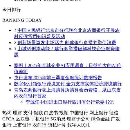
今日排行
RANKING TODAY
1
中国人民银行北京市分行联合北京农商银行开展农
村反假货币知识普及活动
2
创新场景激发市场活力 邮储银行多措并举促消费
3
山城科创添动能！建行多举措破解科技企业融资难
题
案例｜2025年全球企业AI应用调查：日益扩大的AI价
值差距
央行发布2025年前三季度金融统计数据报告
数字化引领银行跨境支付 全力支撑实体经济跨境前行
青岛农商银行获上海清算所清算会员资格，系山东省
内农商银行首家
李源任中国进出口银行四川省分行党委书记
热词
理财
支付
银联
白皮书
投顾
中国银行
网上银行
征信
CFCA
区块链
手机银行
5G消息
理财子公司
绿色金融
广发
银行
上市银行
农商行
隐私计算
数字人民币