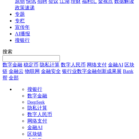
原创
快讯
招聘
会议
江湖
理财
福利汇
金视点
数据解读
政策速递
专题
专栏
宣传年
AI播报
搜银行
搜索
数字金融
稳定币
隐私计算
数字人民币
网络支付
金融AI
区块
链
金融云
物联网
金融安全
银行业数字金融创新成果展
Bank
帮
全部
搜银行
数字金融
DeepSeek
隐私计算
数字人民币
网络支付
金融AI
区块链