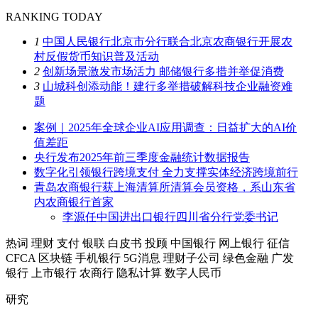
RANKING TODAY
1
中国人民银行北京市分行联合北京农商银行开展农
村反假货币知识普及活动
2
创新场景激发市场活力 邮储银行多措并举促消费
3
山城科创添动能！建行多举措破解科技企业融资难
题
案例｜2025年全球企业AI应用调查：日益扩大的AI价
值差距
央行发布2025年前三季度金融统计数据报告
数字化引领银行跨境支付 全力支撑实体经济跨境前行
青岛农商银行获上海清算所清算会员资格，系山东省
内农商银行首家
李源任中国进出口银行四川省分行党委书记
热词
理财
支付
银联
白皮书
投顾
中国银行
网上银行
征信
CFCA
区块链
手机银行
5G消息
理财子公司
绿色金融
广发
银行
上市银行
农商行
隐私计算
数字人民币
研究