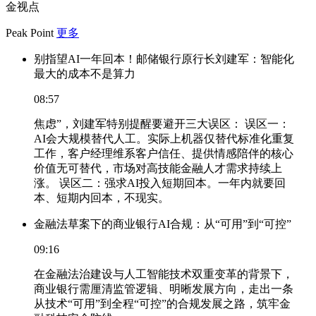
金视点
Peak Point
更多
别指望AI一年回本！邮储银行原行长刘建军：智能化
最大的成本不是算力
08:57
焦虑”，刘建军特别提醒要避开三大误区： 误区一：
AI会大规模替代人工。实际上机器仅替代标准化重复
工作，客户经理维系客户信任、提供情感陪伴的核心
价值无可替代，市场对高技能金融人才需求持续上
涨。 误区二：强求AI投入短期回本。一年内就要回
本、短期内回本，不现实。
金融法草案下的商业银行AI合规：从“可用”到“可控”
09:16
在金融法治建设与人工智能技术双重变革的背景下，
商业银行需厘清监管逻辑、明晰发展方向，走出一条
从技术“可用”到全程“可控”的合规发展之路，筑牢金