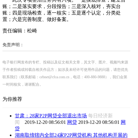
账；二是落实要求，分段报告；三是深入核对，夯实台
账；四是现场检查，逐一核实；五是逐个认定，分类处
置；六是完善制度、做好备案。
责任编辑：松崎
免责声明：
电子银行网发布的专栏、投稿以及征文相关文章，其文字、图片、视频均来源
于作者投稿或转载自相关作品方；如涉及未经许可使用作品的问题，请您优先
联系我们（联系邮箱：cebnet@cfca.com.cn，电话：400-880-9888），我们会第
一时间核实，谢谢配合。
为你推荐
甘肃：28家P2P网贷全部退出市场
每日经济新
闻
2019-12-20 08:56:01
网贷
2019-12-20 08:56:01
网
贷
湖南取缔辖内全部24家P2P网贷机构 其他机构开展的