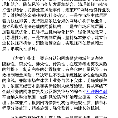
理相结合、防范风险与创新发展相结合、清理整顿与依法
打击相结合，妥善处置风险事件，规范P2P网络借贷行业发
展，维护经济金融秩序和社会稳定。一是在市场主体层面
着力扶优抑劣，支持鼓励依法合规的网络机构开展业务，
整治和取缔违法违规的网贷机构。二是在市场环境层面，
加强规范优化，扭转行业机构异化趋势，强化风险教育，
引导理性出资。三是在机制层面，坚持标本兼治，建立行
业长效规范机制，消除监管空白，实现规范创新兼顾发
展，形成良性循环。
《方案》指出，要充分认识网络借贷领域的复杂性、
隐蔽性、突发性、涉众性、传染性，在统筹考虑突发风险
的前提下，制定完备的处置预案，有序化解存量风险，有
效控制增量风险，坚决守住不发生系统性区域性金融风险
的底线。兼顾市场主体线上业务与线下实体，明确关联关
系，依据其经营本质和实际控制人统筹治理。将从事线下
金融业务的网络借贷及涉及网贷业务的综合性
互联网金融
平台纳入整治范围，做到风险防范和治理全覆盖。分类处
理，标本兼治，根据网络借贷机构违法违规性质、情节和
程度分类处理，精准施策，强化监管，构建长效机制。
此次专项整治任务共有六项。一是摸底排查，建立台