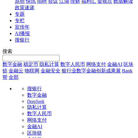
原创
快讯
招聘
会议
江湖
理财
福利汇
金视点
数据解读
政策速递
专题
专栏
宣传年
AI播报
搜银行
搜索
数字金融
稳定币
隐私计算
数字人民币
网络支付
金融AI
区块
链
金融云
物联网
金融安全
银行业数字金融创新成果展
Bank
帮
全部
搜银行
数字金融
DeepSeek
隐私计算
数字人民币
网络支付
金融AI
区块链