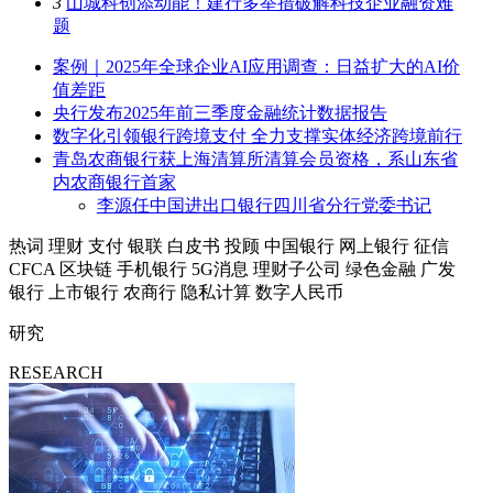
3
山城科创添动能！建行多举措破解科技企业融资难
题
案例｜2025年全球企业AI应用调查：日益扩大的AI价
值差距
央行发布2025年前三季度金融统计数据报告
数字化引领银行跨境支付 全力支撑实体经济跨境前行
青岛农商银行获上海清算所清算会员资格，系山东省
内农商银行首家
李源任中国进出口银行四川省分行党委书记
热词
理财
支付
银联
白皮书
投顾
中国银行
网上银行
征信
CFCA
区块链
手机银行
5G消息
理财子公司
绿色金融
广发
银行
上市银行
农商行
隐私计算
数字人民币
研究
RESEARCH