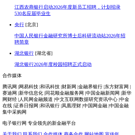
江西农商银行启动2026年度新员工招聘，计划招录
530名应届毕业生
央行
[北京]
中国人民银行金融研究所博士后科研流动站2026年招
聘简章
湖北银行
[湖北省]
湖北银行2026年度校园招聘正式启动
合作媒体
腾讯网 |网易科技 |和讯科技 |财新网 |金融界银行 |东方财富网 |
赛迪网 |新华信息化 |同花顺金融服务网 |中国金融新闻网 |新华
网财经 |人民网金融频道 |中文互联网数据研究资讯中心 |中金
在线 |证券日报网 |和讯银行 |凤凰理财 |中国网金融 |中国金融
集中采购网
电子银行网
专业领先的新金融平台
关于我们
联系我们
合作媒体
商务合作
网站地图
宣传年