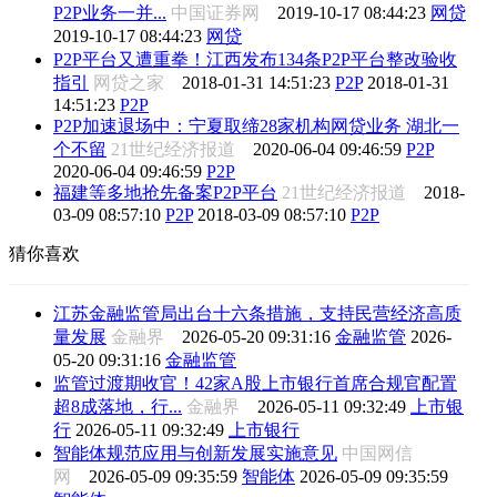
P2P业务一并...
中国证券网
2019-10-17 08:44:23
网贷
2019-10-17 08:44:23
网贷
P2P平台又遭重拳！江西发布134条P2P平台整改验收
指引
网贷之家
2018-01-31 14:51:23
P2P
2018-01-31
14:51:23
P2P
P2P加速退场中：宁夏取缔28家机构网贷业务 湖北一
个不留
21世纪经济报道
2020-06-04 09:46:59
P2P
2020-06-04 09:46:59
P2P
福建等多地抢先备案P2P平台
21世纪经济报道
2018-
03-09 08:57:10
P2P
2018-03-09 08:57:10
P2P
猜你喜欢
江苏金融监管局出台十六条措施，支持民营经济高质
量发展
金融界
2026-05-20 09:31:16
金融监管
2026-
05-20 09:31:16
金融监管
监管过渡期收官！42家A股上市银行首席合规官配置
超8成落地，行...
金融界
2026-05-11 09:32:49
上市银
行
2026-05-11 09:32:49
上市银行
智能体规范应用与创新发展实施意见
中国网信
网
2026-05-09 09:35:59
智能体
2026-05-09 09:35:59