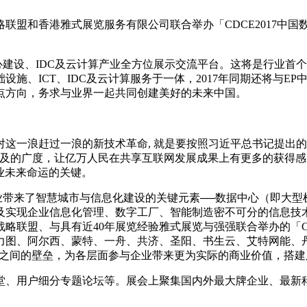
和香港雅式展览服务有限公司联合举办「CDCE2017中国
心建设、IDC及云计算产业全方位展示交流平台。这将是行业首
施、ICT、IDC及云计算服务于一体，2017年同期还将与E
点方向，务求与业界一起共同创建美好的未来中国。
一浪赶过一浪的新技术革命, 就是要按照习近平总书记提出的
普及的广度，让亿万人民在共享互联网发展成果上有更多的获得
业未来命运的关键。
业带来了智慧城市与信息化建设的关键元素──数据中心（即大型
及实现企业信息化管理、数字工厂、智能制造密不可分的信息技
略联盟、与具有近40年展览经验雅式展览与强强联合举办的「CD
力图、阿尔西、蒙特、一舟、共济、圣阳、书生云、艾特网能、
圈子之间的壁垒，为各层面参与企业带来更为实际的商业价值，搭
、用户细分专题论坛等。展会上聚集国内外最大牌企业、最新科