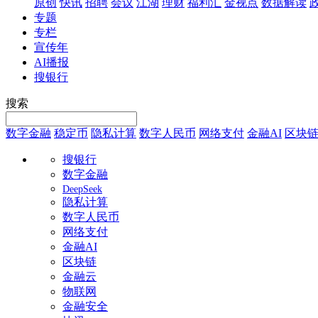
原创
快讯
招聘
会议
江湖
理财
福利汇
金视点
数据解读
专题
专栏
宣传年
AI播报
搜银行
搜索
数字金融
稳定币
隐私计算
数字人民币
网络支付
金融AI
区块
搜银行
数字金融
DeepSeek
隐私计算
数字人民币
网络支付
金融AI
区块链
金融云
物联网
金融安全