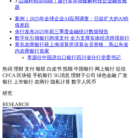
3
山城科创添动能！建行多举措破解科技企业融资难
题
案例｜2025年全球企业AI应用调查：日益扩大的AI价
值差距
央行发布2025年前三季度金融统计数据报告
数字化引领银行跨境支付 全力支撑实体经济跨境前行
青岛农商银行获上海清算所清算会员资格，系山东省
内农商银行首家
李源任中国进出口银行四川省分行党委书记
热词
理财
支付
银联
白皮书
投顾
中国银行
网上银行
征信
CFCA
区块链
手机银行
5G消息
理财子公司
绿色金融
广发
银行
上市银行
农商行
隐私计算
数字人民币
研究
RESEARCH