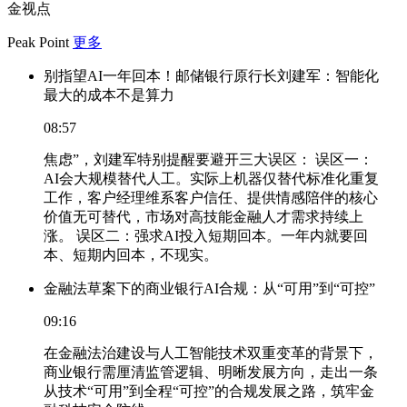
金视点
Peak Point
更多
别指望AI一年回本！邮储银行原行长刘建军：智能化
最大的成本不是算力
08:57
焦虑”，刘建军特别提醒要避开三大误区： 误区一：
AI会大规模替代人工。实际上机器仅替代标准化重复
工作，客户经理维系客户信任、提供情感陪伴的核心
价值无可替代，市场对高技能金融人才需求持续上
涨。 误区二：强求AI投入短期回本。一年内就要回
本、短期内回本，不现实。
金融法草案下的商业银行AI合规：从“可用”到“可控”
09:16
在金融法治建设与人工智能技术双重变革的背景下，
商业银行需厘清监管逻辑、明晰发展方向，走出一条
从技术“可用”到全程“可控”的合规发展之路，筑牢金