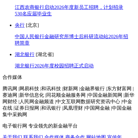
江西农商银行启动2026年度新员工招聘，计划招录
530名应届毕业生
央行
[北京]
中国人民银行金融研究所博士后科研流动站2026年招
聘简章
湖北银行
[湖北省]
湖北银行2026年度校园招聘正式启动
合作媒体
腾讯网 |网易科技 |和讯科技 |财新网 |金融界银行 |东方财富网 |
赛迪网 |新华信息化 |同花顺金融服务网 |中国金融新闻网 |新华
网财经 |人民网金融频道 |中文互联网数据研究资讯中心 |中金
在线 |证券日报网 |和讯银行 |凤凰理财 |中国网金融 |中国金融
集中采购网
电子银行网
专业领先的新金融平台
关于我们
联系我们
合作媒体
商务合作
网站地图
宣传年