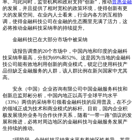
率。与此同时，监管机构和政府支持“创新”，推动
普惠金融
的发展，并且提供了相对宽松的政策环境，使得创新有更
大的发展空间。在业内人士看来，行业内各方的互相协
调，使得金融科技公司在金融的生态圈里充满了活力，这
必将推动金融科技采纳率的持续提升。
金融科技已在大部分市场中被采纳
该报告调查的20个市场中，中国内地和印度的金融科
技采纳率最高，分别为69%和52%。这是因为当地的金融科
技公司能有效地利用创新的商业模式，锁定已使用科技产
品但缺乏金融服务的人群，该人群比例在新兴国家中尤其
高。
安永（中国）企业咨询有限公司中国金融服务科技和
创新总监郑彬分析，中国内地正以高于全球平均水平
（33%）两倍的采纳率引领着金融科技的应用普及，在不少
的领域正成为技术和商业模式的标杆。目前，国内企业积
极发展境外业务与合作伙伴关系，随着“一带一路”倡议的发
展和推进，必将对周边地区的金融科技与金融服务发展产
生持续的推动。
“现阶段，金融科技采纳率水平有着地区性差异，其背