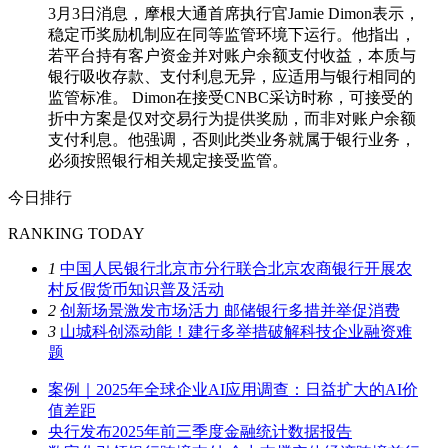
3月3日消息，摩根大通首席执行官Jamie Dimon表示，
稳定币奖励机制应在同等监管环境下运行。他指出，
若平台持有客户资金并对账户余额支付收益，本质与
银行吸收存款、支付利息无异，应适用与银行相同的
监管标准。 Dimon在接受CNBC采访时称，可接受的
折中方案是仅对交易行为提供奖励，而非对账户余额
支付利息。他强调，否则此类业务就属于银行业务，
必须按照银行相关规定接受监管。
今日排行
RANKING TODAY
1
中国人民银行北京市分行联合北京农商银行开展农
村反假货币知识普及活动
2
创新场景激发市场活力 邮储银行多措并举促消费
3
山城科创添动能！建行多举措破解科技企业融资难
题
案例｜2025年全球企业AI应用调查：日益扩大的AI价
值差距
央行发布2025年前三季度金融统计数据报告