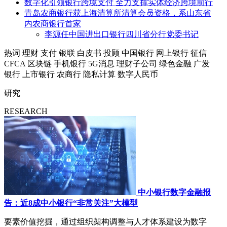
数字化引领银行跨境支付 全力支撑实体经济跨境前行
青岛农商银行获上海清算所清算会员资格，系山东省
内农商银行首家
李源任中国进出口银行四川省分行党委书记
热词
理财
支付
银联
白皮书
投顾
中国银行
网上银行
征信
CFCA
区块链
手机银行
5G消息
理财子公司
绿色金融
广发
银行
上市银行
农商行
隐私计算
数字人民币
研究
RESEARCH
中小银行数字金融报
告：近8成中小银行“非常关注”大模型
要素价值挖掘，通过组织架构调整与人才体系建设为数字