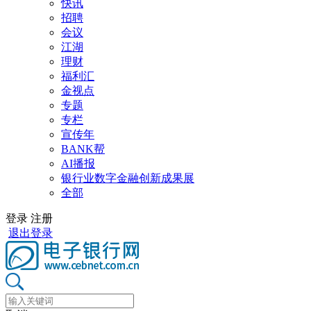
快讯
招聘
会议
江湖
理财
福利汇
金视点
专题
专栏
宣传年
BANK帮
AI播报
银行业数字金融创新成果展
全部
登录
注册
退出登录