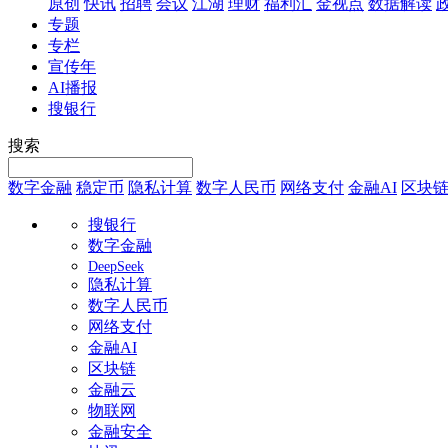
原创
快讯
招聘
会议
江湖
理财
福利汇
金视点
数据解读
专题
专栏
宣传年
AI播报
搜银行
搜索
数字金融
稳定币
隐私计算
数字人民币
网络支付
金融AI
区块
搜银行
数字金融
DeepSeek
隐私计算
数字人民币
网络支付
金融AI
区块链
金融云
物联网
金融安全