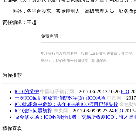
另外，各平台股东、实际控制人、高级管理人员、财务负责
责任编辑：王超
免责声明：
电子银行网发布的专栏、投稿以及征文相关文章，其文字、图片、视
9888），我们会第一时间核实，谢谢配合。
为你推荐
ICO 的辩护
中国电子银行网
2017-06-29 13:10:20
ICO
20
一次ICO回到解放前 谨防数字货币ICO风险
中国网
2017
ICO比想象中危险：去年46%的ICO项目已经失败
金色
ICO法律问题初探
未央网
2017-08-09 09:23:24
ICO
2017-
吸金修罗场：ICO收割炒币者，交易所收割ICO，谁才是
猜你喜欢