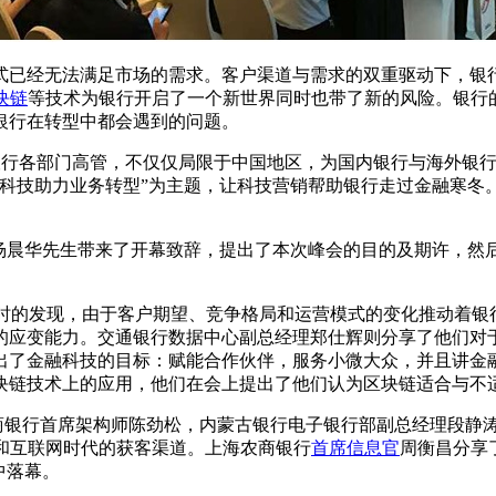
式已经无法满足市场的需求。客户渠道与需求的双重驱动下，银
块链
等技术为银行开启了一个新世界同时也带了新的风险。银行
银行在转型中都会遇到的问题。
行各部门高管，不仅仅局限于中国地区，为国内银行与海外银行
科技助力业务转型”为主题，让科技营销帮助银行走过金融寒冬。
的总经理杨晨华先生带来了开幕致辞，提出了本次峰会的目的及期许
的发现，由于客户期望、竞争格局和运营模式的变化推动着银
应变能力。交通银行数据中心副总经理郑仕辉则分享了他们对于区块
的目标：赋能合作伙伴，服务小微大众，并且讲金融科技总结为“Ai+Blo
块链技术上的应用，他们在会上提出了他们认为区块链适合与不
商银行首席架构师陈劲松，内蒙古银行电子银行部副总经理段静
技术参考和互联网时代的获客渠道。上海农商银行
首席信息官
周衡昌分享
中落幕。