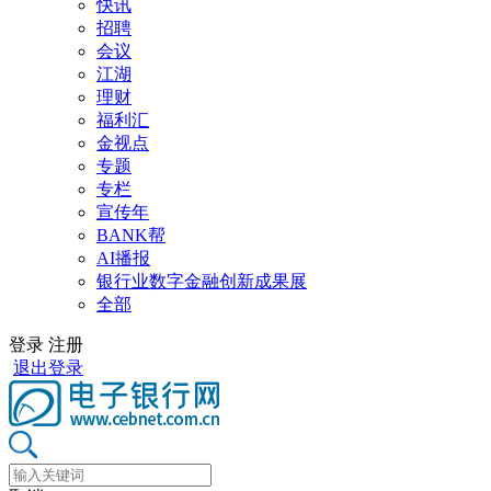
快讯
招聘
会议
江湖
理财
福利汇
金视点
专题
专栏
宣传年
BANK帮
AI播报
银行业数字金融创新成果展
全部
登录
注册
退出登录