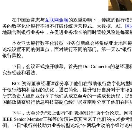
在中国新常态与
互联网金融
的双重影响下，传统的银行模
务的数字化让银行不得不打破传统运营模式。大数据、AI、
区
地融合到银行业务中，在促进业务增长的同时管控风险是每家
本次亚太银行数字化转型+业务创新峰会将集结亚太地区银
论坛设置不同的侧重点，面对银行不同的部门。第一天以“银行
银行风控。
17日，会议正式拉开帷幕。首先由Dot Connector
实务经验和看法。
BCG资深董事经理谭彦分享了他们在帮助银行数字化转型时
于银行结构和流程的优化，通过简化，提升银行自身对于市场的
研究负责人姚辉亚分享了他们从成立至今的一路成长历程，提出了金融科技
国邮政储蓄银行信息科技部副总经理呙亚南则分享了他们在区
下午，大会分为“云上银行”和“数据银行”两个分论坛。网
IEEE Senior Member王强等6位演讲嘉宾带来了他们的
例。17日“银行科技助力业务转型论坛”在两场生动的小组讨论