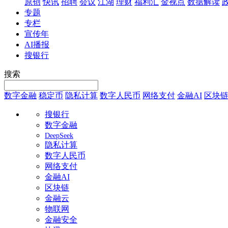
原创
快讯
招聘
会议
江湖
理财
福利汇
金视点
数据解读
专题
专栏
宣传年
AI播报
搜银行
搜索
数字金融
稳定币
隐私计算
数字人民币
网络支付
金融AI
区块
搜银行
数字金融
DeepSeek
隐私计算
数字人民币
网络支付
金融AI
区块链
金融云
物联网
金融安全