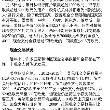
11月15日起，每日从银行账户取款超过1000欧元，或每月
取款超过5000欧元的用户，税务机关将其锁定为“假设逃税
人”进行调查。除了欧盟国家，设置现金交易限额的国家还
有牙买加、墨西哥、乌拉圭、印度、以色列、俄罗斯、越
南等，限额从等值4500美元到2.5万美元不等。各国对超额
现金交易的处罚力度很大。西班牙对违反限额处以交易总
额25%的罚款。意大利罚款金额从3000欧元至支付金额的
40%，现金支付金额超过5万欧元的，罚款至少1.5万欧元。
现金交易状况
近年来，许多国家和地区现金交易数量和金额都在下
降，非现金支付飞速发展。
美联储研究估计，2012~2015年，美元现金交易数量占
比从40.7%降至32.5%，金额占比从12.4%降至11.4%。荷兰
央行研究估计，2010~2016年，荷兰现金支付次数降约
32%，从4370亿次降至2950亿次；现金支付金额降27%，从
520亿欧元降至380亿欧元。但现金仍是荷兰小额支付的主
要工具，每笔现金交易平均金额从11.80欧元上升至12.85欧
元。加拿大央行研究估计，2009年该国现金交易数量占比
53.6%，2013年降为43.9%；2009年现金交易金额占比