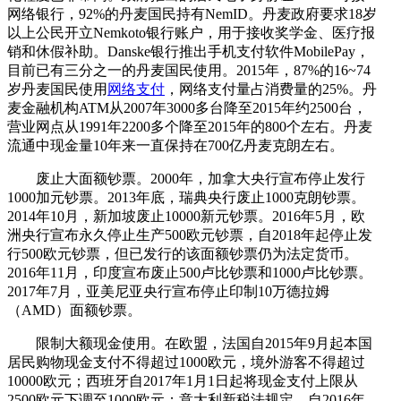
网络银行，92%的丹麦国民持有NemID。丹麦政府要求18岁
以上公民开立Nemkoto银行账户，用于接收奖学金、医疗报
销和休假补助。Danske银行推出手机支付软件MobilePay，
目前已有三分之一的丹麦国民使用。2015年，87%的16~74
岁丹麦国民使用
网络支付
，网络支付量占消费量的25%。丹
麦金融机构ATM从2007年3000多台降至2015年约2500台，
营业网点从1991年2200多个降至2015年的800个左右。丹麦
流通中现金量10年来一直保持在700亿丹麦克朗左右。
废止大面额钞票。2000年，加拿大央行宣布停止发行
1000加元钞票。2013年底，瑞典央行废止1000克朗钞票。
2014年10月，新加坡废止10000新元钞票。2016年5月，欧
洲央行宣布永久停止生产500欧元钞票，自2018年起停止发
行500欧元钞票，但已发行的该面额钞票仍为法定货币。
2016年11月，印度宣布废止500卢比钞票和1000卢比钞票。
2017年7月，亚美尼亚央行宣布停止印制10万德拉姆
（AMD）面额钞票。
限制大额现金使用。在欧盟，法国自2015年9月起本国
居民购物现金支付不得超过1000欧元，境外游客不得超过
10000欧元；西班牙自2017年1月1日起将现金支付上限从
2500欧元下调至1000欧元；意大利新税法规定，自2016年