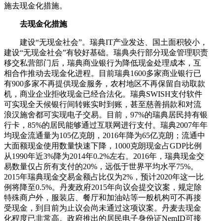
施去现金化措施。
去现金化措施
建设“无现金社会”。瑞典IT产业发达、国土面积较小，
建设“无现金社会”有较好基础。瑞典央行部分现金管理职责
移交私营部门后，瑞典商业银行为降低现金处理成本，互
相合作推动去现金化进程。目前瑞典1600多家商业银行已
有900多家不再提供现金服务，农村地区不再保留自动取款
机，商业企业拒收现金已经合法化。瑞典SWISH支付软件
可实现全天候银行间转账实时到账，甚至慈善捐款和对流
浪汉施舍都可实现电子交易。目前，97%的瑞典居民持有银
行卡，85%的居民能够通过互联网进行支付。瑞典2007年年
均现金流通量为105亿克朗，2016年降为65亿克朗；流通中
大面额现金使用数量快速下降，1000克朗现金占GDP比例
从1990年近3%降为2014年0.2%左右。2016年，瑞典现金交
易数量仅占所有支付的20%，远低于世界平均水平75%。
2015年瑞典现金交易金额占比仅为2%，预计2020年这一比
例将降至0.5%。丹麦政府2015年向议会提交议案，规定除
特殊商户外，服装店、餐厅和加油站等一般机构可不再接
受现金，到目前为止议会尚未通过这项议案。丹麦去现金
化程度已非常高。政府推出的居民电子身份证NemID可接