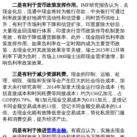
二是有利于货币政策发挥作用。
IMF研究报告认为，去
现金化后，流通中现金将转为银行存款，中央银行可通过
利率政策更好地调节流动性和信贷量；同时货币供给上
升，有利于市场利率下降和信贷扩张。印度废除大钞后，
大量现金回流银行体系，印度央行货币政策传导机制更加
有效，有助于降低通货膨胀率。此外，现金阻碍负利率政
策发挥作用。如果负利率在一定时期内成为主要货币政
策，去现金化对其政策效果非常关键。瑞士2015年12月将
利率下调为负时，市场上1000瑞士法郎现金需求激增，影
响负利率政策效果。
三是有利于减少资源耗费。
现金的印制、运输、处
理、销毁、保险和安保等会产生巨大的社会综合成本。加
拿大央行研究表明，2014年加拿大现金运行综合成本（包
括直接成本和时间耗费等间接成本）约为156亿加元，占
GDP的0.79%。每1加元现金交易成本为0.011加元，是借记
卡同金额交易成本的11倍、贷记卡同金额交易成本的1.4
倍。去现金化能有效降低资金交易成本，简化私营部门服
务和消费交易，提升经济产出。
四是有利于推进
普惠金融
。
有观点认为，实施去现金
化，政府财政收入因犯罪活动和逃税行为下降而增加，政