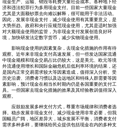
现金生产、运输、销毁等耗费大量社会成本。各种地下经
济和违法犯罪行为多用现金支付。目前一些国家大量现金
尤其是大面额钞票去向难以解释，很可能用于非法活动。
因此，发展非现金支付，减少现金使用有其重要意义，是
大势所趋。政府和央行应规范现金使用，尤其是适时加强
对大额现金使用的监管，为非现金支付发展创造良好环
境，加快研发法定数字货币，减少实物现金使用。
影响现金使用的因素复杂，去现金化措施的作用有待
观察。近年来非现金支付高速发展，但一些发达国家流通
中现金规模和现金交易占比仍较大，这是美元、欧元等境
外流通使用增长和国际金融危机后低利率环境的结果，还
是国内正常交易需求较大等因素造成，值得深入分析。受
历史沿袭、消费者习惯以及边远地区和特殊人群需要等因
素影响，预计现金在相当长时期内仍是各国重要的支付工
具。一些国家去现金化措施的效果及其经验教训值得深入
观察。
应鼓励发展多种支付方式，尊重市场规律和消费者选
择。稳步发展非现金支付、减少现金使用非常必要，但我
国幅员广阔，地区差异大，城乡发展不平衡，消费者支付
需求多种多样，要继续给民众提供包括现金在内的多种支