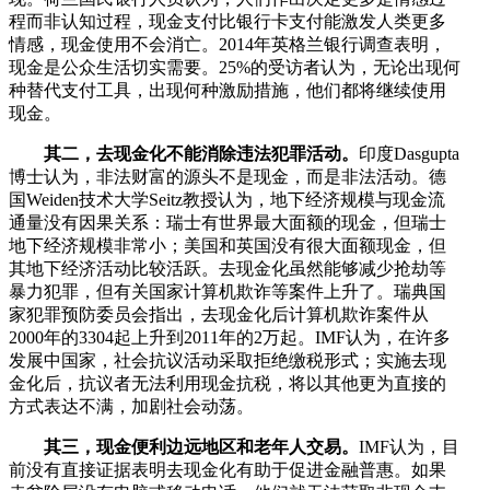
程而非认知过程，现金支付比银行卡支付能激发人类更多
情感，现金使用不会消亡。2014年英格兰银行调查表明，
现金是公众生活切实需要。25%的受访者认为，无论出现何
种替代支付工具，出现何种激励措施，他们都将继续使用
现金。
其二，去现金化不能消除违法犯罪活动。
印度Dasgupta
博士认为，非法财富的源头不是现金，而是非法活动。德
国Weiden技术大学Seitz教授认为，地下经济规模与现金流
通量没有因果关系：瑞士有世界最大面额的现金，但瑞士
地下经济规模非常小；美国和英国没有很大面额现金，但
其地下经济活动比较活跃。去现金化虽然能够减少抢劫等
暴力犯罪，但有关国家计算机欺诈等案件上升了。瑞典国
家犯罪预防委员会指出，去现金化后计算机欺诈案件从
2000年的3304起上升到2011年的2万起。IMF认为，在许多
发展中国家，社会抗议活动采取拒绝缴税形式；实施去现
金化后，抗议者无法利用现金抗税，将以其他更为直接的
方式表达不满，加剧社会动荡。
其三，现金便利边远地区和老年人交易。
IMF认为，目
前没有直接证据表明去现金化有助于促进金融普惠。如果