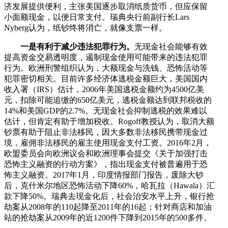
济发展提供便利，主张美国逐步取消纸质货币，但应保留
小面额现金，以便日常支付。瑞典央行前副行长Lars
Nyberg认为，纸钞终将消亡，就像支票一样。
一是有利于减少违法犯罪行为。
无现金社会能够有效
提高资金交易透明度，遏制现金使用可能带来的违法犯罪
行为。欧洲刑警组织认为，大额现金与洗钱、恐怖活动等
犯罪密切相关。目前许多经济体逃税金额巨大，美国国内
收入署（IRS）估计，2006年美国逃税金额约为4500亿美
元，扣除可能追缴的650亿美元，逃税金额达到联邦税收的
14%和美国GDP的2.7%。无现金社会抑制逃税的效果难以
估计，但肯定有助于增加税收。Rogoff教授认为，取消大额
钞票有助于阻止非法移民，因大多数非法移民携带现金过
境，雇佣非法移民的雇主使用现金支付工资。2016年2月，
欧盟委员会向欧洲议会和欧洲理事会提交《关于加强打击
恐怖主义融资的行动方案》，指出现金支付被普遍用于恐
怖主义融资。2017年1月，印度情报部门报告，废除大钞
后，克什米尔地区恐怖活动下降60%，哈瓦拉（Hawala）汇
款下降50%。瑞典去现金化后，社会治安水平上升，银行抢
劫案从2008年的110起降至2011年的16起；针对商店和加油
站的抢劫案从2009年的近1200件下降到2015年的500多件。