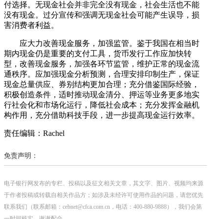
付选择。无现金社会并非完全没有现金，社会生活也不能
没有现金。过分宣传和强调无现金社会可能产生误导，损
害消费者利益。
应大力改善现金服务，加强监管。鉴于我国在相当时
期内现金仍是重要的支付工具，货币发行工作应加快转
型，改善现金服务，加强各环节监管，维护正常的现金流
通秩序。应加强现金分析预测，合理安排印制生产，保证
现金总量供应、券别结构更加合理；充分借鉴国际经验，
积极创造条件，适时推动现金清分、押运等业务更多地实
行社会化和市场化运行，降低社会成本；充分发挥金融机
构作用，充分借助科技手段，进一步提高现金运行效率。
责任编辑：Rachel
免责声明：
电子银行网发布的专栏、投稿以及征文相关文章，其文字、图片、视频均来源
于作者投稿或转载自相关作品方；如涉及未经许可使用作品的问题，请您优先
联系我们（联系邮箱：cebnet@cfca.com.cn，电话：400-880-9888），我们会第
一时间核实，谢谢配合。