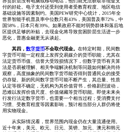
赤贫阶层没有电脑或移动电话，他们就无法获取非现金支
付的好处。电子支付还受到使用者受教育程度、地区电信
基础设施等因素制约。美国PEW研究中心统计，2015年全
世界智能手机普及率中位数只有43%，美国普及率72%，中
国58%，日本只有39%。如果政府不能对弱势群体和落后地
区提供足够的补贴，去现金化将导致贫困阶层生活进一步
恶化，普惠金融更无从谈起。
其四，
数字货币
不会取代现金。
在特定时期，民间数
字货币可能一定程度上发挥交易媒介的货币职能，尤其在
法定货币币值、信誉大受毁损情况下，但数字货币有关算
法是否易被理解、相关争端解决机制等问题如何解决尚待
观察，高度抽象的民间数字货币能否得到普通民众的接受
仍存疑。新的民间数字货币可能不断产生，其总量、性质
认定等很不确定，无机构为其价值背书，价格剧烈波动，
恐难以发挥价值尺度、价值储藏等货币职能。即使未来央
行发行法定数字货币，也需要一个相当过程；受消费支付
习惯、受教育程度等因素影响，预计相当部分人群仍将使
用实物现金。
从实际情况看，世界范围内现金仍在大量流通使用。
近十年来，美元、欧元、日元、英镑、加元、澳元和韩元