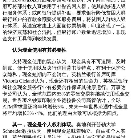
府可将部分收入直接用于补贴贫困人群，使其能够进入银
行服务体系；或向银行提供补贴，要求银行降低贫困人群
银行账户的存款余额要求和服务费用，将贫困人群纳入银
行体系。莫迪宣布废止大面额钞票初期，印度出现了一定
的经济震荡和社会混乱，但银行账户数量迅速增加，非现
金支付工具得到较快发展。
认为现金使用有其必要性
支持现金使用的观点认为，现金具有不可追踪、及时
到账、便于使用以及央行信用背书等特点，有利于保护公
众隐私，现金短期内不会消亡。英格兰银行首席司库
Victoria Cleland认为，现金还有相当的生命力，英格兰银行
和社会现金服务行业有必要合作保证其健康运行。万事达
卡公司认为，全球范围内85%的零售交易将继续使用现金交
易。世界著名钞票印制企业德拉鲁公司高管估计，全球
ATM需求量还将年均增长5%，未来十年世界流通中现金量
将年均增长3%~4%。他们的理由大致可以概括为四点。
其一，现金是个人权利体现。
奥地利开普勒大学
Schneider教授认为，使用现金意味着独立、自由和个人实
现。荷兰国民银行人员认为，人们作出决定更多是情感过