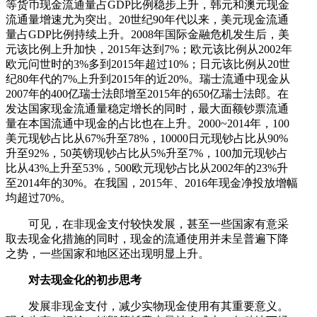
等货币现金流通量占GDP比例稳步上升，韩元和澳元现金
流通量增速尤为突出。20世纪90年代以来，美元现金流通
量占GDP比例持续上升。2008年国际金融危机发生后，美
元该比例上升加快，2015年达到7%；欧元该比例从2002年
欧元问世时的3%多到2015年超过10%；日元该比例从20世
纪80年代的7%上升到2015年的近20%。瑞士流通中现金从
2007年的400亿瑞士法郎增至2015年的650亿瑞士法郎。在
发达国家现金流通量稳定增长的同时，最大面额钞票流通
量在本国流通中现金的占比也在上升。2000~2014年，100
美元现钞占比从67%升至78%，10000日元现钞占比从90%
升至92%，50英镑现钞占比从5%升至7%，100加元现钞占
比从43%上升至53%，500欧元现钞占比从2002年的23%升
至2014年的30%。在我国，2015年、2016年现金净投放增幅
均超过70%。
可见，在非现金支付较快发展，甚至一些国家有意采
取去现金化措施的同时，现金的流通使用并未呈普遍下降
之势，一些国家和地区还出现明显上升。
对去现金化的初步思考
发展非现金支付，减少实物现金使用有其重要意义。