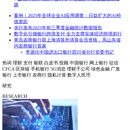
题
案例｜2025年全球企业AI应用调查：日益扩大的AI价
值差距
央行发布2025年前三季度金融统计数据报告
数字化引领银行跨境支付 全力支撑实体经济跨境前行
青岛农商银行获上海清算所清算会员资格，系山东省
内农商银行首家
李源任中国进出口银行四川省分行党委书记
热词
理财
支付
银联
白皮书
投顾
中国银行
网上银行
征信
CFCA
区块链
手机银行
5G消息
理财子公司
绿色金融
广发
银行
上市银行
农商行
隐私计算
数字人民币
研究
RESEARCH