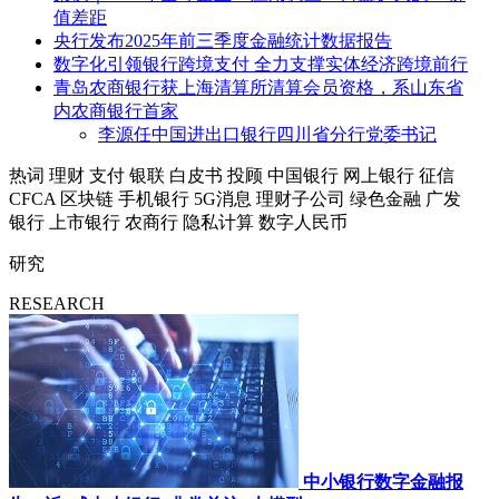
值差距
央行发布2025年前三季度金融统计数据报告
数字化引领银行跨境支付 全力支撑实体经济跨境前行
青岛农商银行获上海清算所清算会员资格，系山东省
内农商银行首家
李源任中国进出口银行四川省分行党委书记
热词
理财
支付
银联
白皮书
投顾
中国银行
网上银行
征信
CFCA
区块链
手机银行
5G消息
理财子公司
绿色金融
广发
银行
上市银行
农商行
隐私计算
数字人民币
研究
RESEARCH
中小银行数字金融报