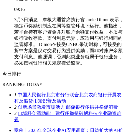
09:16
3月3日消息，摩根大通首席执行官Jamie Dimon表示，
稳定币奖励机制应在同等监管环境下运行。他指出，
若平台持有客户资金并对账户余额支付收益，本质与
银行吸收存款、支付利息无异，应适用与银行相同的
监管标准。 Dimon在接受CNBC采访时称，可接受的
折中方案是仅对交易行为提供奖励，而非对账户余额
支付利息。他强调，否则此类业务就属于银行业务，
必须按照银行相关规定接受监管。
今日排行
RANKING TODAY
1
中国人民银行北京市分行联合北京农商银行开展农
村反假货币知识普及活动
2
创新场景激发市场活力 邮储银行多措并举促消费
3
山城科创添动能！建行多举措破解科技企业融资难
题
案例｜2025年全球企业AI应用调查：日益扩大的AI价