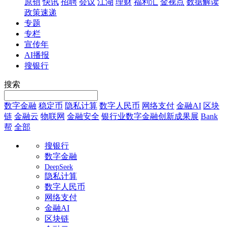
原创
快讯
招聘
会议
江湖
理财
福利汇
金视点
数据解读
政策速递
专题
专栏
宣传年
AI播报
搜银行
搜索
数字金融
稳定币
隐私计算
数字人民币
网络支付
金融AI
区块
链
金融云
物联网
金融安全
银行业数字金融创新成果展
Bank
帮
全部
搜银行
数字金融
DeepSeek
隐私计算
数字人民币
网络支付
金融AI
区块链