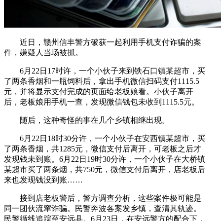
近日，赣州信丰警方破获一起利用手机支付诈骗的案
件，嫌疑人当场被抓。
6月22日17时许，一个小伙子来到铁石口镇某超市，买
了两条香烟和一瓶饲料后，拿出手机微信扫码支付1115.5
元，并将显示支付完成的页面给老板娘看。小伙子离开
后，老板娘用手机一查，发现微信钱包未收到1115.5元。
随后，这种奇怪的事在几个乡镇相继出现。
6月22日18时30分许，一个小伙子在安西镇某超市，买
了两条香烟，共1285元，微信支付后离开，可老板之后才
发现钱未到账。6月22日19时30分许，一个小伙子在大桥镇
某超市买了两条烟，共750元，微信支付后离开，店老板后
来也发现钱没到账……
接到店老板警后，警方调查分析，这些案件极可能是
同一团伙流窜诈骗。民警奔波各案发乡镇，查清其轨迹。
民警循线追踪至安远县。6月23日，在安远警方的配合下，