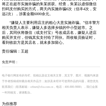
将正在超市实施诈骗的朱某抓获。经查，朱某以虚假微信
扫码支付购买的方式，两天内实施诈骗6次（信丰4次，安
远2次），涉案金额6000余元。
“嫌疑人主要利用店主的粗心大意实施诈骗。”信丰警方
相关负责人表示，嫌疑人多选择乡镇的中小型超市。之
后，其同伙将微信（或支付宝）号改成店名，嫌疑人进店
购买并支付，但钱其实支付给了同伙。而收银员验证时，
看到收款方是其店名，就未多加留心。
责任编辑：王超
免责声明：
电子银行网发布的专栏、投稿以及征文相关文章，其文字、图片、视频均来源
于作者投稿或转载自相关作品方；如涉及未经许可使用作品的问题，请您优先
联系我们（联系邮箱：cebnet@cfca.com.cn，电话：400-880-9888），我们会第
一时间核实，谢谢配合。
为你推荐