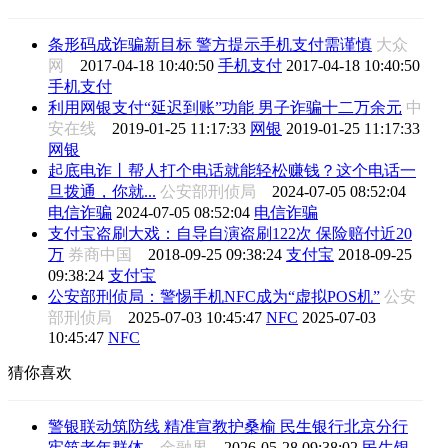
条形码成诈骗新目标 警方提示手机支付需谨慎
大众
网
2017-04-18 10:40:50
手机支付
2017-04-18 10:40:50
手机支付
利用网银支付“延迟到账”功能 男子诈骗十二万余元
中
安在线
2019-01-25 11:17:33
网银
2019-01-25 11:17:33
网银
起底电诈丨帮人打个电话就能轻松赚钱？这个电话一
旦拨通，你就...
公安部刑侦局
2024-07-05 08:52:04
电信诈骗
2024-07-05 08:52:04
电信诈骗
支付宝盗刷大戏：自导自演盗刷122次 保险赔付近20
万
券商中国
2018-09-25 09:38:24
支付宝
2018-09-25
09:38:24
支付宝
公安部刑侦局：警惕手机NFC成为“虚拟POS机”
公安
部刑侦局
2025-07-03 10:45:47
NFC
2025-07-03
10:45:47
NFC
猜你喜欢
警银联动筑防线 精准宣教护桑榆 民生银行北京分行
牢筑老年群体...
金融界
2026-05-28 09:38:02
民生银