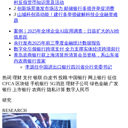
村反假货币知识普及活动
2
创新场景激发市场活力 邮储银行多措并举促消费
3
山城科创添动能！建行多举措破解科技企业融资难
题
案例｜2025年全球企业AI应用调查：日益扩大的AI价
值差距
央行发布2025年前三季度金融统计数据报告
数字化引领银行跨境支付 全力支撑实体经济跨境前行
青岛农商银行获上海清算所清算会员资格，系山东省
内农商银行首家
李源任中国进出口银行四川省分行党委书记
热词
理财
支付
银联
白皮书
投顾
中国银行
网上银行
征信
CFCA
区块链
手机银行
5G消息
理财子公司
绿色金融
广发
银行
上市银行
农商行
隐私计算
数字人民币
研究
RESEARCH