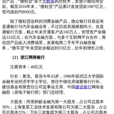
贷产品，“微粒贷”基于
大数据
风控技术，发放小额信用贷
款。截至2016年末，“微粒贷”产品累计发放贷款1987亿元，
笔均放款约8000元。
除了微粒贷这样的消费金融产品，微众银行目前还有
直通银行与汽车金融业务，不过目前其规模都尚小。在直
通银行方面，截止年末开通客户达160万人，管理资产余额
达222亿元；在汽车金融方面，与多个互联网平台合作，将
信贷产品嵌入消费场景，发展电商二手车平台融资服
务，“微车贷”年末贷款余额达到55亿元，比年初增长22倍。
（2）浙江网商银行
注册资本：40亿元
行长：黄浩。黄浩今年43岁，1996年获武汉大学国际
金融专业经济学学士学位。曾任中德住房储蓄银行行长、
建信基金有限责任公司监事会主席、中国
建设银行
网络金
融部（原电子银行部）部门总经理。
大股东：阿里蚂蚁金融为第一大股东，占公司总股本
30%；上海复星工业技术发展有限公司为第二大股东，占公
司总股本25%；万向三农集团为第三大股东，占公司总股本