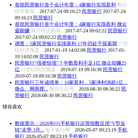
首批民营银行首个会计年度：4家银行实现盈利
每日
经济新闻
2017-07-24 09:16:23
民营银行
2017-07-24
09:16:23
民营银行
首批民营银行首个会计年度：4家银行实现盈利 微众
最能赚
每日经济新闻
2017-07-24 09:02:22
民营银行
2017-07-24 09:02:22
民营银行
调查：5家民营银行实现盈利 17年仍处于探索期
21世
纪经济报道
2017-01-19 14:02:08
民营银行
2017-01-
19 14:02:08
民营银行
民营银行“强者恒强”？半数盈利不足1亿 微众却赚25
亿
21世纪经济报道
2019-07-19 09:16:38
民营银行
2019-07-19 09:16:38
民营银行
民营银行三年成绩单：10家盈利，5家净利润超1亿，
微众、网商撑...
微信公众号
2018-08-30 08:36:22
民
营银行
2018-08-30 08:36:22
民营银行
猜你喜欢
数据显示：2026年Q1手机银行运营指数呈现“V型反
转”走势 3月...
电子银行网
2026-05-07 09:23:19
手机
银行
2026-05-07 09:23:19
手机银行