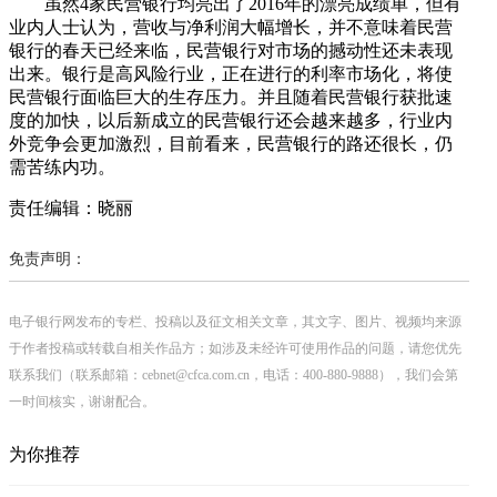
虽然4家民营银行均亮出了2016年的漂亮成绩单，但有
业内人士认为，营收与净利润大幅增长，并不意味着民营
银行的春天已经来临，民营银行对市场的撼动性还未表现
出来。银行是高风险行业，正在进行的利率市场化，将使
民营银行面临巨大的生存压力。并且随着民营银行获批速
度的加快，以后新成立的民营银行还会越来越多，行业内
外竞争会更加激烈，目前看来，民营银行的路还很长，仍
需苦练内功。
责任编辑：晓丽
免责声明：
电子银行网发布的专栏、投稿以及征文相关文章，其文字、图片、视频均来源
于作者投稿或转载自相关作品方；如涉及未经许可使用作品的问题，请您优先
联系我们（联系邮箱：cebnet@cfca.com.cn，电话：400-880-9888），我们会第
一时间核实，谢谢配合。
为你推荐