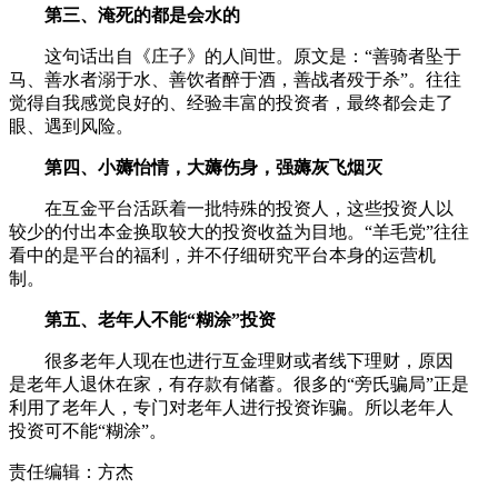
第三、淹死的都是会水的
这句话出自《庄子》的人间世。原文是：“善骑者坠于
马、善水者溺于水、善饮者醉于酒，善战者殁于杀”。往往
觉得自我感觉良好的、经验丰富的投资者，最终都会走了
眼、遇到风险。
第四、小薅怡情，大薅伤身，强薅灰飞烟灭
在互金平台活跃着一批特殊的投资人，这些投资人以
较少的付出本金换取较大的投资收益为目地。“羊毛党”往往
看中的是平台的福利，并不仔细研究平台本身的运营机
制。
第五、老年人不能“糊涂”投资
很多老年人现在也进行互金理财或者线下理财，原因
是老年人退休在家，有存款有储蓄。很多的“旁氏骗局”正是
利用了老年人，专门对老年人进行投资诈骗。所以老年人
投资可不能“糊涂”。
责任编辑：方杰