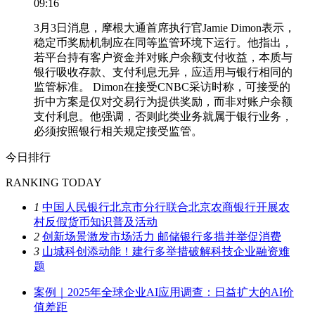
09:16
3月3日消息，摩根大通首席执行官Jamie Dimon表示，
稳定币奖励机制应在同等监管环境下运行。他指出，
若平台持有客户资金并对账户余额支付收益，本质与
银行吸收存款、支付利息无异，应适用与银行相同的
监管标准。 Dimon在接受CNBC采访时称，可接受的
折中方案是仅对交易行为提供奖励，而非对账户余额
支付利息。他强调，否则此类业务就属于银行业务，
必须按照银行相关规定接受监管。
今日排行
RANKING TODAY
1
中国人民银行北京市分行联合北京农商银行开展农
村反假货币知识普及活动
2
创新场景激发市场活力 邮储银行多措并举促消费
3
山城科创添动能！建行多举措破解科技企业融资难
题
案例｜2025年全球企业AI应用调查：日益扩大的AI价
值差距