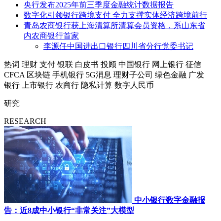
央行发布2025年前三季度金融统计数据报告
数字化引领银行跨境支付 全力支撑实体经济跨境前行
青岛农商银行获上海清算所清算会员资格，系山东省
内农商银行首家
李源任中国进出口银行四川省分行党委书记
热词
理财
支付
银联
白皮书
投顾
中国银行
网上银行
征信
CFCA
区块链
手机银行
5G消息
理财子公司
绿色金融
广发
银行
上市银行
农商行
隐私计算
数字人民币
研究
RESEARCH
中小银行数字金融报
告：近8成中小银行“非常关注”大模型