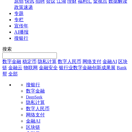
原创
快讯
招聘
会议
江湖
理财
福利汇
金视点
数据解读
政策速递
专题
专栏
宣传年
AI播报
搜银行
搜索
数字金融
稳定币
隐私计算
数字人民币
网络支付
金融AI
区块
链
金融云
物联网
金融安全
银行业数字金融创新成果展
Bank
帮
全部
搜银行
数字金融
DeepSeek
隐私计算
数字人民币
网络支付
金融AI
区块链