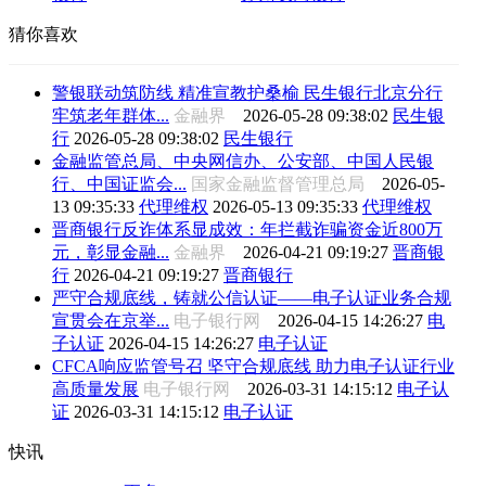
猜你喜欢
警银联动筑防线 精准宣教护桑榆 民生银行北京分行
牢筑老年群体...
金融界
2026-05-28 09:38:02
民生银
行
2026-05-28 09:38:02
民生银行
金融监管总局、中央网信办、公安部、中国人民银
行、中国证监会...
国家金融监督管理总局
2026-05-
13 09:35:33
代理维权
2026-05-13 09:35:33
代理维权
晋商银行反诈体系显成效：年拦截诈骗资金近800万
元，彰显金融...
金融界
2026-04-21 09:19:27
晋商银
行
2026-04-21 09:19:27
晋商银行
严守合规底线，铸就公信认证——电子认证业务合规
宣贯会在京举...
电子银行网
2026-04-15 14:26:27
电
子认证
2026-04-15 14:26:27
电子认证
CFCA响应监管号召 坚守合规底线 助力电子认证行业
高质量发展
电子银行网
2026-03-31 14:15:12
电子认
证
2026-03-31 14:15:12
电子认证
快讯