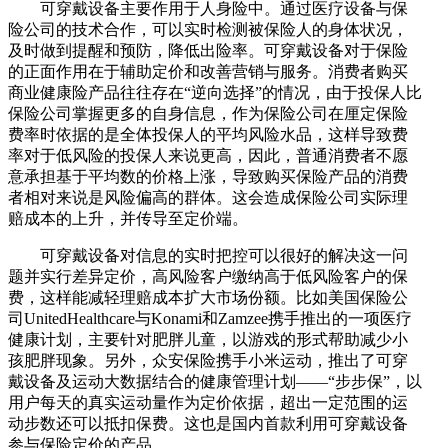
可穿戴设备主要作用于人身险中。通过医疗设备与保
险公司的技术合作，可以实时检测被保险人的身体状况，
及时做到提醒和预防，降低出险率。可穿戴设备对于保险
的正面作用在于辅助定价和改善营销与服务。消费者购买
商业健康险产品往往存在“逆向选择”的情况，由于投保人比
保险公司掌握更多的自身信息，作为保险公司在厘定保险
费率时依据的是全体投保人的平均风险水品，这样导致费
率对于低风险的投保人来说更高，因此，普通消费者不愿
意承担基于平均数的价格上涨，导致购买保险产品的消费
者相对来说是风险偏高的群体。这会造成保险公司实际理
赔成本的上升，并传导至定价端。
可穿戴设备对信息的实时把控可以很好的解决这一问
题并实行差异定价，高风险客户缴纳高于低风险客户的保
费，这样能减轻理赔成本扩大市场份额。比如美国保险公
司UnitedHealthcare与Konami和Zamzee携手推出的一项医疗
健康计划，主要针对肥胖儿童，以游戏的形式帮助减少小
孩肥胖现象。另外，众安保险携手小米运动，推出了可穿
戴设备及运动大数据结合的健康管理计划——“步步保”，以
用户每天的真实运动量作为定价依据，超出一定范围的运
动步数还可以抵扣保费。这也是国内首款利用可穿戴设备
参与保险定价的产品。