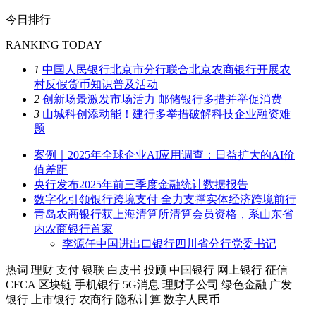
今日排行
RANKING TODAY
1
中国人民银行北京市分行联合北京农商银行开展农
村反假货币知识普及活动
2
创新场景激发市场活力 邮储银行多措并举促消费
3
山城科创添动能！建行多举措破解科技企业融资难
题
案例｜2025年全球企业AI应用调查：日益扩大的AI价
值差距
央行发布2025年前三季度金融统计数据报告
数字化引领银行跨境支付 全力支撑实体经济跨境前行
青岛农商银行获上海清算所清算会员资格，系山东省
内农商银行首家
李源任中国进出口银行四川省分行党委书记
热词
理财
支付
银联
白皮书
投顾
中国银行
网上银行
征信
CFCA
区块链
手机银行
5G消息
理财子公司
绿色金融
广发
银行
上市银行
农商行
隐私计算
数字人民币