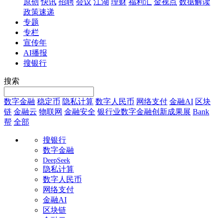
原创
快讯
招聘
会议
江湖
理财
福利汇
金视点
数据解读
政策速递
专题
专栏
宣传年
AI播报
搜银行
搜索
数字金融
稳定币
隐私计算
数字人民币
网络支付
金融AI
区块
链
金融云
物联网
金融安全
银行业数字金融创新成果展
Bank
帮
全部
搜银行
数字金融
DeepSeek
隐私计算
数字人民币
网络支付
金融AI
区块链