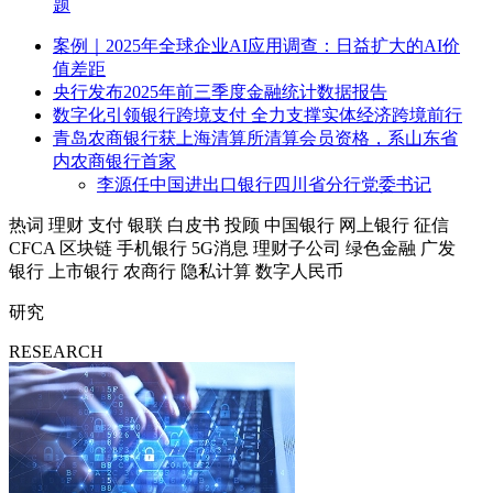
题
案例｜2025年全球企业AI应用调查：日益扩大的AI价
值差距
央行发布2025年前三季度金融统计数据报告
数字化引领银行跨境支付 全力支撑实体经济跨境前行
青岛农商银行获上海清算所清算会员资格，系山东省
内农商银行首家
李源任中国进出口银行四川省分行党委书记
热词
理财
支付
银联
白皮书
投顾
中国银行
网上银行
征信
CFCA
区块链
手机银行
5G消息
理财子公司
绿色金融
广发
银行
上市银行
农商行
隐私计算
数字人民币
研究
RESEARCH