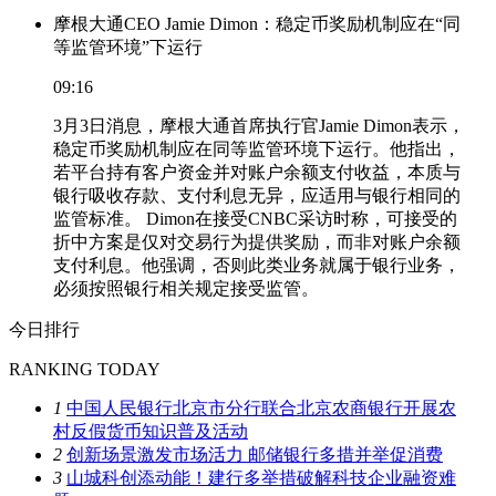
摩根大通CEO Jamie Dimon：稳定币奖励机制应在“同
等监管环境”下运行
09:16
3月3日消息，摩根大通首席执行官Jamie Dimon表示，
稳定币奖励机制应在同等监管环境下运行。他指出，
若平台持有客户资金并对账户余额支付收益，本质与
银行吸收存款、支付利息无异，应适用与银行相同的
监管标准。 Dimon在接受CNBC采访时称，可接受的
折中方案是仅对交易行为提供奖励，而非对账户余额
支付利息。他强调，否则此类业务就属于银行业务，
必须按照银行相关规定接受监管。
今日排行
RANKING TODAY
1
中国人民银行北京市分行联合北京农商银行开展农
村反假货币知识普及活动
2
创新场景激发市场活力 邮储银行多措并举促消费
3
山城科创添动能！建行多举措破解科技企业融资难