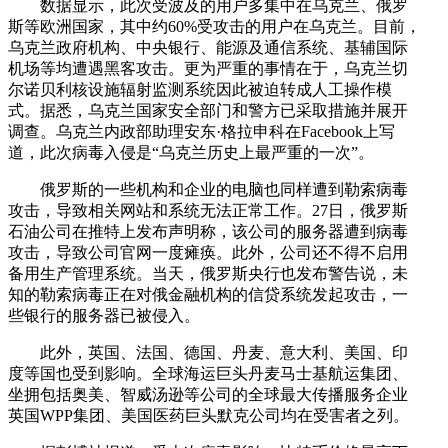
数据显示，此次受波及的用户多集中在乌克兰、俄罗
斯等欧洲国家，其中约60%受攻击的用户在乌克兰。目前，
乌克兰政府机构、中央银行、能源及通信系统、基辅国际
机场等均遭遇黑客攻击。更为严重的事情在于，乌克兰切
尔诺贝利核设施辐射监测系统因此被迫转成人工操作模
式。据悉，乌克兰国家安全部门和警方已采取措施并展开
调查。乌克兰内政部助理安东·格拉申科在Facebook上写
道，此次病毒入侵是“乌克兰历史上最严重的一次”。
俄罗斯的一些机构和企业的电脑也同样遭到勒索病毒
攻击，导致相关网站和系统无法正常工作。27日，俄罗斯
石油公司在推特上发布声明称，该公司的服务器遭到病毒
攻击，导致公司官网一度瘫痪。此外，公司还不得不启用
备用生产管理系统。当天，俄罗斯央行也发布警告说，未
知的勒索病毒正在对俄金融机构的信贷系统发起攻击，一
些银行的服务器已被侵入。
此外，英国、法国、德国、丹麦、意大利、美国、印
度等国也受到影响。全球海运巨头丹麦马士基航运集团、
坐拥包括奥美、智威汤逊等公司的全球最大传播服务企业
英国WPP集团、美国医药巨头默克公司均在受害者之列。