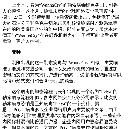
上个月，名为“WannaCry”的勒索病毒肆虐各国，引得
人心惶惶；这个月，惊魂未定的全球网络安全竟再度“中
招”。27日，全球遭受新一轮勒索病毒攻击，包括俄罗斯最
大的石油公司和乌克兰切尔诺贝利核设施辐射监测系统等
在内的欧美多国企业纷纷中招。部分专家认为，虽然本次
病毒与“WannaCry”存在颇多相似之处，但很可能比后者更
危险、更难以控制。
变种
刚刚出现的这一勒索病毒与“WannaCry”相似，主要瞄
准了能源和交通公司、银行以及政府机构的电脑，通过加
密电脑文件的方式对用户进行“勒索”，受害者若想解锁需以
比特币形式支付约合300美元的赎金。
这个病毒的加密流程与去年出现的一个名为“Petya”的
勒索病毒流程相似，多家网络安全服务公司表示，此次的
勒索病毒恐怕是已知病毒“Petya”的一个变种。据
悉，“Petya”病毒多以企业网络用户为主要攻击对象，由于
病毒能够利用“管理员共享”功能在内网自动渗透，一些企业
内网修补漏洞比普通用户慢，企业内网用户更容易遭受攻
击。但是不同的是，之前的“Petya”病毒要求访问暗网地址