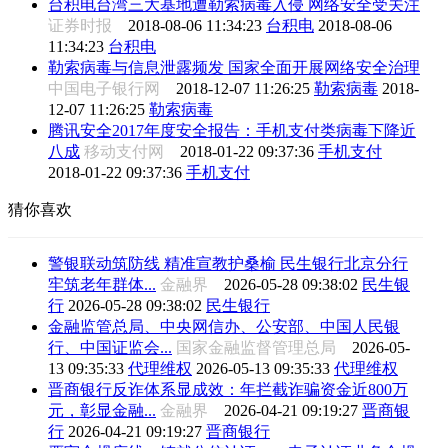
台积电台湾三大基地遭勒索病毒入侵 网络安全受关注
证券时报
2018-08-06 11:34:23
台积电
2018-08-06
11:34:23
台积电
勒索病毒与信息泄露频发 国家全面开展网络安全治理
中国电子银行网
2018-12-07 11:26:25
勒索病毒
2018-
12-07 11:26:25
勒索病毒
腾讯安全2017年度安全报告：手机支付类病毒下降近
八成
移动支付网
2018-01-22 09:37:36
手机支付
2018-01-22 09:37:36
手机支付
猜你喜欢
警银联动筑防线 精准宣教护桑榆 民生银行北京分行
牢筑老年群体...
金融界
2026-05-28 09:38:02
民生银
行
2026-05-28 09:38:02
民生银行
金融监管总局、中央网信办、公安部、中国人民银
行、中国证监会...
国家金融监督管理总局
2026-05-
13 09:35:33
代理维权
2026-05-13 09:35:33
代理维权
晋商银行反诈体系显成效：年拦截诈骗资金近800万
元，彰显金融...
金融界
2026-04-21 09:19:27
晋商银
行
2026-04-21 09:19:27
晋商银行