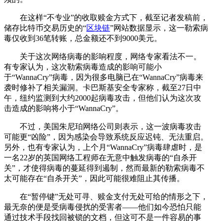
在这样“不专业”的收取赎金方式下，截至记者发稿前，
储存比特币交易历史的“
区块链
”网站数据显示，这一勒索病
毒仅收到36笔转账，总金额还不到9000美元。
关于这次网络病毒的影响程度，网络专家看法不一。
有专家认为，这次勒索病毒造成的影响可能小
于“WannaCry”病毒，因为很多电脑已在“WannaCry”病毒来
袭时修补了相关漏洞。卡巴斯基安全专家称，截至27日中
午，纽约监测到大约2000起病毒攻击，但他们认为这次攻
击造成的影响将小于“WannaCry”。
不过，美国朱尼珀网络公司则表示，这一波病毒攻击
可能更“凶险”，因为感染会导致系统反应迟钝、无法重启。
另外，也有专家认为，上个月“WannaCry”病毒肆虐时，是
一名22岁的英国网络工程师在无意中触发病毒的“自杀开
关”，才使得病毒的蔓延得到遏制，然而最新的勒索病毒不
太可能存在“自杀开关”，因此可能很难阻止其传播。
在“暂停键”无处可寻、赎金支付无处可给的情形之下，
最无奈的便是受病毒侵扰的受害者——他们如今恐怕只能
通过技术手段找回被锁的文档，但这可不是一件容易的事