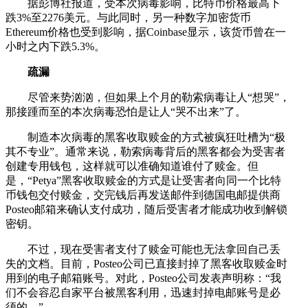
据彭博社报道，受本次病毒影响，比特币价格最高下
跌3%至2276美元。与此同时，另一种数字加密货币
Ethereum价格也受到影响，据Coinbase显示，该货币曾在一
小时之内下跌5.3%。
疏漏
尽管来势汹汹，但如果上个月的勒索病毒让人“想哭”，
那接踵而至的本次病毒恐怕是让人“哭不出来”了。
制造本次病毒的黑客收取赎金的方式被疯狂吐槽为“极
其不专业”。通常来说，勒索病毒背后的黑客都会为受害者
创建专用钱包，这样就可以准确知道谁付了赎金。但
是，“Petya”黑客收取赎金的方式是让受害者向同一个比特
币钱包交付赎金，交完钱后再发送邮件到德国电邮提供商
Posteo邮箱来确认支付成功，随后受害者才能成功收到解锁
密钥。
不过，现在受害者支付了赎金可能也无法拿回自己丢
失的文档。目前，Posteo公司已直接封掉了黑客收取赎金时
用到的电子邮箱账号。对此，Posteo公司发表声明称：“我
们不会容忍自家平台被黑客利用，迅速封掉电邮账号是必
须的。”