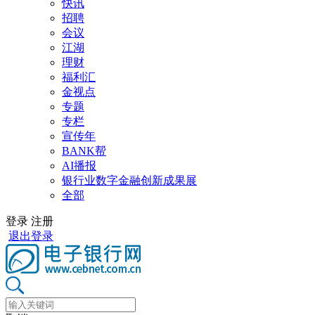
快讯
招聘
会议
江湖
理财
福利汇
金视点
专题
专栏
宣传年
BANK帮
AI播报
银行业数字金融创新成果展
全部
登录
注册
退出登录