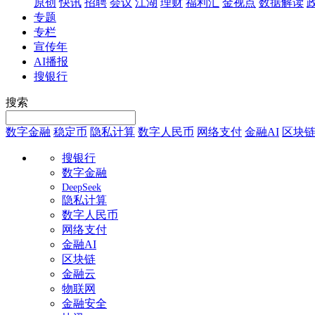
原创
快讯
招聘
会议
江湖
理财
福利汇
金视点
数据解读
专题
专栏
宣传年
AI播报
搜银行
搜索
数字金融
稳定币
隐私计算
数字人民币
网络支付
金融AI
区块
搜银行
数字金融
DeepSeek
隐私计算
数字人民币
网络支付
金融AI
区块链
金融云
物联网
金融安全