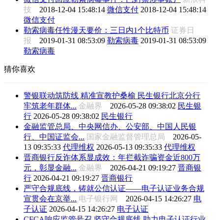
技
2018-12-04 15:48:14
微信支付
2018-12-04 15:48:14
微信支付
勒索病毒任性漫天要价：三日内1个比特币
证券日
报
2019-01-31 08:53:09
勒索病毒
2019-01-31 08:53:09
勒索病毒
猜你喜欢
警银联动筑防线 精准宣教护桑榆 民生银行北京分行
牢筑老年群体...
金融界
2026-05-28 09:38:02
民生银
行
2026-05-28 09:38:02
民生银行
金融监管总局、中央网信办、公安部、中国人民银
行、中国证监会...
国家金融监督管理总局
2026-05-
13 09:35:33
代理维权
2026-05-13 09:35:33
代理维权
晋商银行反诈体系显成效：年拦截诈骗资金近800万
元，彰显金融...
金融界
2026-04-21 09:19:27
晋商银
行
2026-04-21 09:19:27
晋商银行
严守合规底线，铸就公信认证——电子认证业务合规
宣贯会在京举...
电子银行网
2026-04-15 14:26:27
电
子认证
2026-04-15 14:26:27
电子认证
CFCA响应监管号召 坚守合规底线 助力电子认证行业