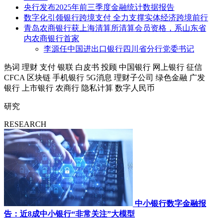
央行发布2025年前三季度金融统计数据报告
数字化引领银行跨境支付 全力支撑实体经济跨境前行
青岛农商银行获上海清算所清算会员资格，系山东省
内农商银行首家
李源任中国进出口银行四川省分行党委书记
热词
理财
支付
银联
白皮书
投顾
中国银行
网上银行
征信
CFCA
区块链
手机银行
5G消息
理财子公司
绿色金融
广发
银行
上市银行
农商行
隐私计算
数字人民币
研究
RESEARCH
中小银行数字金融报
告：近8成中小银行“非常关注”大模型