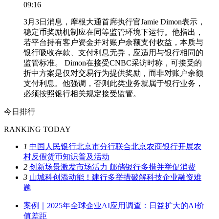
09:16
3月3日消息，摩根大通首席执行官Jamie Dimon表示，
稳定币奖励机制应在同等监管环境下运行。他指出，
若平台持有客户资金并对账户余额支付收益，本质与
银行吸收存款、支付利息无异，应适用与银行相同的
监管标准。 Dimon在接受CNBC采访时称，可接受的
折中方案是仅对交易行为提供奖励，而非对账户余额
支付利息。他强调，否则此类业务就属于银行业务，
必须按照银行相关规定接受监管。
今日排行
RANKING TODAY
1
中国人民银行北京市分行联合北京农商银行开展农
村反假货币知识普及活动
2
创新场景激发市场活力 邮储银行多措并举促消费
3
山城科创添动能！建行多举措破解科技企业融资难
题
案例｜2025年全球企业AI应用调查：日益扩大的AI价
值差距