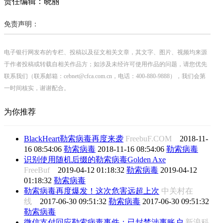
责任编辑：晓丽
免责声明：
电子银行网发布的专栏、投稿以及征文相关文章，其文字、图片、视频均来源
于作者投稿或转载自相关作品方；如涉及未经许可使用作品的问题，请您优先
联系我们（联系邮箱：cebnet@cfca.com.cn，电话：400-880-9888），我们会第
一时间核实，谢谢配合。
为你推荐
BlackHeart勒索病毒再度来袭
FreebuF.COM
2018-11-
16 08:54:06
勒索病毒
2018-11-16 08:54:06
勒索病毒
识别使用随机后缀的勒索病毒Golden Axe
FreeBuf
2019-04-12 01:18:32
勒索病毒
2019-04-12
01:18:32
勒索病毒
勒索病毒再度爆发！这次危害远超上次
中关村在
线
2017-06-30 09:51:32
勒索病毒
2017-06-30 09:51:32
勒索病毒
微信支付回应勒索病毒事件：已封禁涉事账户
新浪科