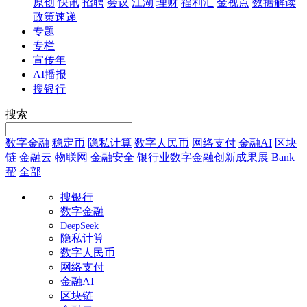
原创
快讯
招聘
会议
江湖
理财
福利汇
金视点
数据解读
政策速递
专题
专栏
宣传年
AI播报
搜银行
搜索
数字金融
稳定币
隐私计算
数字人民币
网络支付
金融AI
区块
链
金融云
物联网
金融安全
银行业数字金融创新成果展
Bank
帮
全部
搜银行
数字金融
DeepSeek
隐私计算
数字人民币
网络支付
金融AI
区块链