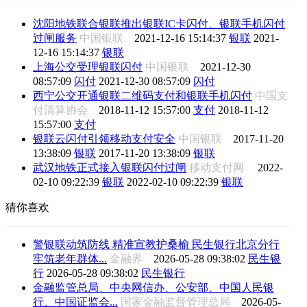
沈阳地铁联合银联推出银联IC卡闪付、银联手机闪付
过闸服务
中国银联
2021-12-16 15:14:37
银联
2021-
12-16 15:14:37
银联
上海公交受理银联闪付
中国银联
2021-12-30
08:57:09
闪付
2021-12-30 08:57:09
闪付
西宁公交开通银联二维码支付和银联手机闪付
中国支
付清算协会
2018-11-12 15:57:00
支付
2018-11-12
15:57:00
支付
银联云闪付引领移动支付安全
中国银联
2017-11-20
13:38:09
银联
2017-11-20 13:38:09
银联
武汉地铁正式接入银联闪付过闸
移动支付网
2022-
02-10 09:22:39
银联
2022-02-10 09:22:39
银联
猜你喜欢
警银联动筑防线 精准宣教护桑榆 民生银行北京分行
牢筑老年群体...
金融界
2026-05-28 09:38:02
民生银
行
2026-05-28 09:38:02
民生银行
金融监管总局、中央网信办、公安部、中国人民银
行、中国证监会...
国家金融监督管理总局
2026-05-