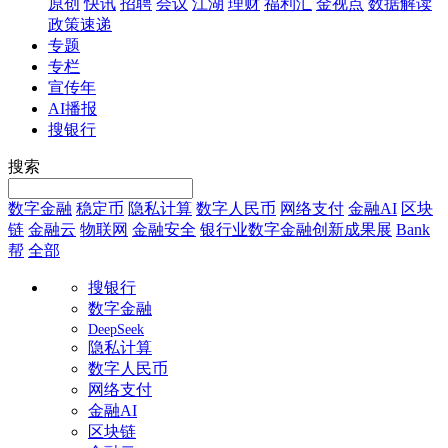
原创
快讯
招聘
会议
江湖
理财
福利汇
金视点
数据解读
政策速递
专题
专栏
宣传年
AI播报
搜银行
搜索
数字金融
稳定币
隐私计算
数字人民币
网络支付
金融AI
区块
链
金融云
物联网
金融安全
银行业数字金融创新成果展
Bank
帮
全部
搜银行
数字金融
DeepSeek
隐私计算
数字人民币
网络支付
金融AI
区块链