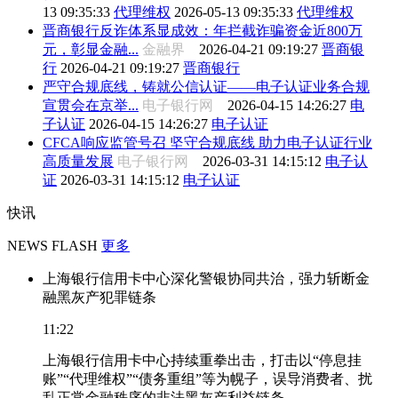
13 09:35:33
代理维权
2026-05-13 09:35:33
代理维权
晋商银行反诈体系显成效：年拦截诈骗资金近800万
元，彰显金融...
金融界
2026-04-21 09:19:27
晋商银
行
2026-04-21 09:19:27
晋商银行
严守合规底线，铸就公信认证——电子认证业务合规
宣贯会在京举...
电子银行网
2026-04-15 14:26:27
电
子认证
2026-04-15 14:26:27
电子认证
CFCA响应监管号召 坚守合规底线 助力电子认证行业
高质量发展
电子银行网
2026-03-31 14:15:12
电子认
证
2026-03-31 14:15:12
电子认证
快讯
NEWS FLASH
更多
上海银行信用卡中心深化警银协同共治，强力斩断金
融黑灰产犯罪链条
11:22
上海银行信用卡中心持续重拳出击，打击以“停息挂
账”“代理维权”“债务重组”等为幌子，误导消费者、扰
乱正常金融秩序的非法黑灰产利益链条。