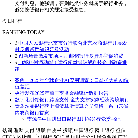
支付利息。他强调，否则此类业务就属于银行业务，
必须按照银行相关规定接受监管。
今日排行
RANKING TODAY
1
中国人民银行北京市分行联合北京农商银行开展农
村反假货币知识普及活动
2
创新场景激发市场活力 邮储银行多措并举促消费
3
山城科创添动能！建行多举措破解科技企业融资难
题
案例｜2025年全球企业AI应用调查：日益扩大的AI价
值差距
央行发布2025年前三季度金融统计数据报告
数字化引领银行跨境支付 全力支撑实体经济跨境前行
青岛农商银行获上海清算所清算会员资格，系山东省
内农商银行首家
李源任中国进出口银行四川省分行党委书记
热词
理财
支付
银联
白皮书
投顾
中国银行
网上银行
征信
CFCA
区块链
手机银行
5G消息
理财子公司
绿色金融
广发