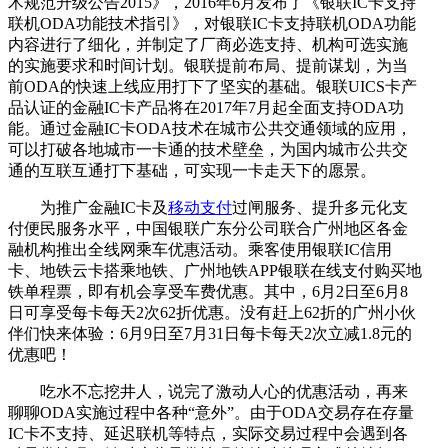
术规范升级公告2015》，2016年6月发布了《银联IC卡支持
联机ODA功能技术指引》，对银联IC卡支持联机ODA功能
内容进行了细化，并制定了厂商必选支持、机构可选实施
的实施要求和时间计划。银联提前布局、提前谋划，为当
前ODA的快速上线应用打下了坚实的基础。银联UICS卡产
品认证的金融IC卡产品将在2017年7月起全面支持ODA功
能。通过金融IC卡ODA技术在城市公共交通领域的应用，
可以打破各地城市一卡通的技术壁垒，为国内城市公共交
通的互联互通打下基础，可实现一卡走天下的愿景。
为推广金融IC卡及
移动支付
过闸服务、提升多元化支
付便民服务水平，中国银联广东分公司联合广州地区各金
融机构推出全线网乘车优惠活动。乘客使用银联IC信用
卡、地铁云卡搭乘地铁、广州地铁APP银联在线支付购买地
铁单程票，即有机会享受车费优惠。其中，6月2日至6月8
日可享受每卡每天2次62折优惠。没有赶上62折的广州小伙
伴们快来体验：6月9日至7月31日每卡每天2次立减1.8元的
优惠吧！
吃水不忘挖井人，说完了激动人心的优惠活动，再来
聊聊ODA实施过程中各种“意外”。由于ODA交易存在存量
IC卡不支持、延迟联机等特点，实际交易过程中会遇到各