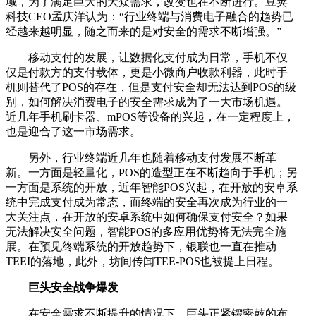
域，为了满足巨大的大众需求，改变也在不断进行。豆荚
科技CEO孟庆洋认为：“行业终端与消费电子融合的趋势已
经越来越明显，随之而来的是对安全的需求不断增强。”
移动支付的发展，让数据化支付成为日常，手机不仅
仅是付款方的支付载体，更是小微商户收款利器，此时手
机则替代了POS的存在，但是支付安全却无法达到POS的级
别，如何解决消费电子的安全需求成为了一大市场机遇。
近几年手机刷卡器、mPOS等设备的兴起，在一定程度上，
也是迎合了这一市场需求。
另外，行业终端近几年也随着移动支付发展不断革
新。一方面是轻量化，POS的造型正在不断趋向于手机；另
一方面是系统的开放，近年智能POS兴起，在开放的安卓系
统中完成支付成为常态，而终端的安全再次成为行业的一
大关注点，在开放的安卓系统中如何确保支付安全？如果
无法解决安全问题，智能POS的多应用优势将无法完全施
展。在预见终端系统的开放趋势下，银联也一直在推动
TEEI的落地，此外，坊间传闻TEE-POS也被提上日程。
巨头安全战争爆发
在安全需求不断提升的情况下，巨头正紧锣密鼓的布