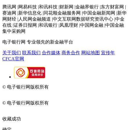
腾讯网 |网易科技 |和讯科技 |财新网 |金融界银行 |东方财富网 |
赛迪网 |新华信息化 |同花顺金融服务网 |中国金融新闻网 |新华
网财经 |人民网金融频道 |中文互联网数据研究资讯中心 |中金
在线 |证券日报网 |和讯银行 |凤凰理财 |中国网金融 |中国金融
集中采购网
电子银行网
专业领先的新金融平台
关于我们
联系我们
合作媒体
商务合作
网站地图
宣传年
CFCA官网
© 电子银行网版权所有
京ICP备05045998号-2
京公网安备
11010202009082
© 电子银行网版权所有
京ICP备05045998号-2
京公网安备
11010202009082
收藏成功
确定