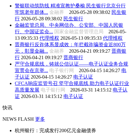
警银联动筑防线 精准宣教护桑榆 民生银行北京分行
牢筑老年群体...
金融界
2026-05-28 09:38:02
民生银
行
2026-05-28 09:38:02
民生银行
金融监管总局、中央网信办、公安部、中国人民银
行、中国证监会...
国家金融监督管理总局
2026-05-
13 09:35:33
代理维权
2026-05-13 09:35:33
代理维权
晋商银行反诈体系显成效：年拦截诈骗资金近800万
元，彰显金融...
金融界
2026-04-21 09:19:27
晋商银
行
2026-04-21 09:19:27
晋商银行
严守合规底线，铸就公信认证——电子认证业务合规
宣贯会在京举...
电子银行网
2026-04-15 14:26:27
电
子认证
2026-04-15 14:26:27
电子认证
CFCA响应监管号召 坚守合规底线 助力电子认证行业
高质量发展
电子银行网
2026-03-31 14:15:12
电子认
证
2026-03-31 14:15:12
电子认证
快讯
NEWS FLASH
更多
杭州银行：完成发行200亿元金融债券