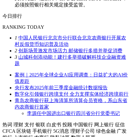
必须按照银行相关规定接受监管。
今日排行
RANKING TODAY
1
中国人民银行北京市分行联合北京农商银行开展农
村反假货币知识普及活动
2
创新场景激发市场活力 邮储银行多措并举促消费
3
山城科创添动能！建行多举措破解科技企业融资难
题
案例｜2025年全球企业AI应用调查：日益扩大的AI价
值差距
央行发布2025年前三季度金融统计数据报告
数字化引领银行跨境支付 全力支撑实体经济跨境前行
青岛农商银行获上海清算所清算会员资格，系山东省
内农商银行首家
李源任中国进出口银行四川省分行党委书记
热词
理财
支付
银联
白皮书
投顾
中国银行
网上银行
征信
CFCA
区块链
手机银行
5G消息
理财子公司
绿色金融
广发