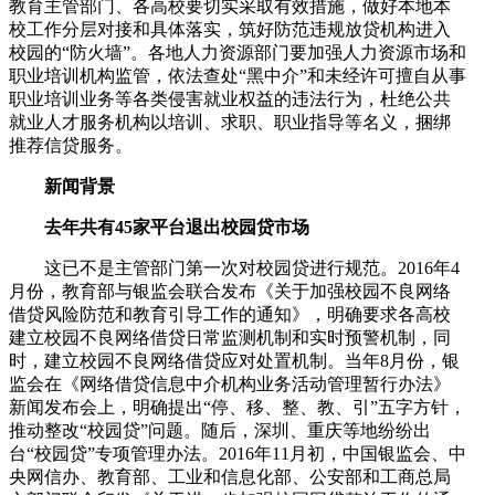
教育主管部门、各高校要切实采取有效措施，做好本地本
校工作分层对接和具体落实，筑好防范违规放贷机构进入
校园的“防火墙”。各地人力资源部门要加强人力资源市场和
职业培训机构监管，依法查处“黑中介”和未经许可擅自从事
职业培训业务等各类侵害就业权益的违法行为，杜绝公共
就业人才服务机构以培训、求职、职业指导等名义，捆绑
推荐信贷服务。
新闻背景
去年共有45家平台退出校园贷市场
这已不是主管部门第一次对校园贷进行规范。2016年4
月份，教育部与银监会联合发布《关于加强校园不良网络
借贷风险防范和教育引导工作的通知》，明确要求各高校
建立校园不良网络借贷日常监测机制和实时预警机制，同
时，建立校园不良网络借贷应对处置机制。当年8月份，银
监会在《网络借贷信息中介机构业务活动管理暂行办法》
新闻发布会上，明确提出“停、移、整、教、引”五字方针，
推动整改“校园贷”问题。随后，深圳、重庆等地纷纷出
台“校园贷”专项管理办法。2016年11月初，中国银监会、中
央网信办、教育部、工业和信息化部、公安部和工商总局