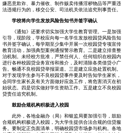
嫌恶意欺诈、暴力催收、制作贩卖传播淫秽物品等严重违
法违规行为的，移交公安、司法机关依法追究刑事责任。
学校将向学生发放风险告知书并签字确认
《通知》还要求切实加强大学生教育管理。一是加强
引导，现阶段，学校应向每一名学生发放校园贷风险告知
书并签字确认，每学期至少集中开展一次校园贷专项宣传
教育活动，加强典型案例通报警示教育。二是建立排查整
治机制。未经校方批准，严禁任何人、任何组织在校园内
进行各种校园贷业务宣传和推介，及时清除各类借贷小广
告。畅通不良校园贷举报渠道。三是建立应急处置机制。
对于发现学生参与不良校园贷事件要及时告知学生家长，
会同学生家长及有关方面做好应急工作，将危害消灭在初
始状态。四是切实做好学生资助工作。五是建立不良校园
贷责任追究机制。
鼓励合规机构积极进入校园
此外，各地金融办（局）和银监局要加强引导，鼓励
合规机构积极进入校园，为大学生提供合法合规的信贷服
务。要制定正负面清单，明确校园贷市场参与机构。各地