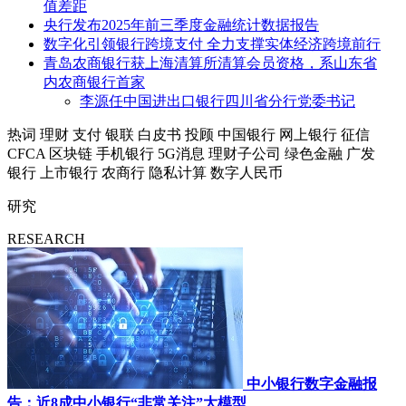
值差距
央行发布2025年前三季度金融统计数据报告
数字化引领银行跨境支付 全力支撑实体经济跨境前行
青岛农商银行获上海清算所清算会员资格，系山东省
内农商银行首家
李源任中国进出口银行四川省分行党委书记
热词
理财
支付
银联
白皮书
投顾
中国银行
网上银行
征信
CFCA
区块链
手机银行
5G消息
理财子公司
绿色金融
广发
银行
上市银行
农商行
隐私计算
数字人民币
研究
RESEARCH
中小银行数字金融报
告：近8成中小银行“非常关注”大模型