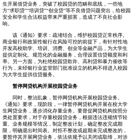
生开展借贷业务，突破了校园贷的范畴和底线，一些地
方“求职贷”“培训贷”“创业贷”等不良借贷问题突出，给校园
安全和学生合法权益带来严重损害，造成了不良社会影
响。
该《通知》要求：疏堵结合，维护校园贷正常秩序。
商业银行和政策性银行在风险可控的前提下，有针对性地
开发高校助学、培训、消费、创业等金融产品，为大学生
提供定制化、规范化的金融服务，合理设置信贷额度和利
率。另一方面，为杜绝校园贷欺诈、高利贷和暴力催收等
行为，未经银行业监管部门批准设立的机构不得进入校园
为大学生提供信贷服务。
暂停网贷机构开展校园贷业务
同时，整治乱象，暂停网贷机构开展校园贷业务。
《通知》要求，现阶段，一律暂停网贷机构开展在校大学
生网贷业务，逐步消化存量业务。要督促网贷机构按照分
类处置要求，对于存量校园贷业务，根据违法违规情节轻
重、业务规模等情况，制定整改计划，确定整改完成期
限，明确退出时间表。对拒不整改或超期未完成整改的，
要暂停其开展网贷业务，依法依规予以关闭或取缔，对涉