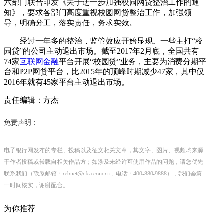
六部门联合印发《关于进一步加强校园网贷整治工作的通
知》，要求各部门高度重视校园网贷整治工作，加强领
导，明确分工，落实责任，务求实效。
经过一年多的整治，监管效应开始显现。一些主打“校
园贷”的公司主动退出市场。截至2017年2月底，全国共有
74家
互联网金融
平台开展“校园贷”业务，主要为消费分期平
台和P2P网贷平台，比2015年的顶峰时期减少47家，其中仅
2016年就有45家平台主动退出市场。
责任编辑：方杰
免责声明：
电子银行网发布的专栏、投稿以及征文相关文章，其文字、图片、视频均来源
于作者投稿或转载自相关作品方；如涉及未经许可使用作品的问题，请您优先
联系我们（联系邮箱：cebnet@cfca.com.cn，电话：400-880-9888），我们会第
一时间核实，谢谢配合。
为你推荐