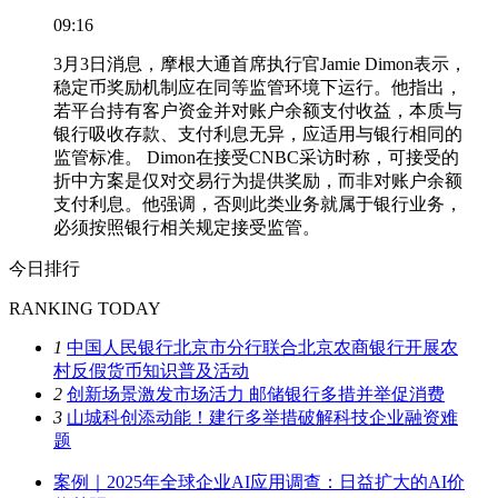
09:16
3月3日消息，摩根大通首席执行官Jamie Dimon表示，
稳定币奖励机制应在同等监管环境下运行。他指出，
若平台持有客户资金并对账户余额支付收益，本质与
银行吸收存款、支付利息无异，应适用与银行相同的
监管标准。 Dimon在接受CNBC采访时称，可接受的
折中方案是仅对交易行为提供奖励，而非对账户余额
支付利息。他强调，否则此类业务就属于银行业务，
必须按照银行相关规定接受监管。
今日排行
RANKING TODAY
1
中国人民银行北京市分行联合北京农商银行开展农
村反假货币知识普及活动
2
创新场景激发市场活力 邮储银行多措并举促消费
3
山城科创添动能！建行多举措破解科技企业融资难
题
案例｜2025年全球企业AI应用调查：日益扩大的AI价