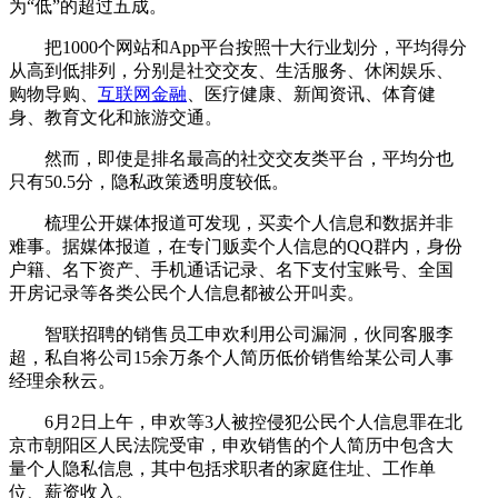
为“低”的超过五成。
把1000个网站和App平台按照十大行业划分，平均得分
从高到低排列，分别是社交交友、生活服务、休闲娱乐、
购物导购、
互联网金融
、医疗健康、新闻资讯、体育健
身、教育文化和旅游交通。
然而，即使是排名最高的社交交友类平台，平均分也
只有50.5分，隐私政策透明度较低。
梳理公开媒体报道可发现，买卖个人信息和数据并非
难事。据媒体报道，在专门贩卖个人信息的QQ群内，身份
户籍、名下资产、手机通话记录、名下支付宝账号、全国
开房记录等各类公民个人信息都被公开叫卖。
智联招聘的销售员工申欢利用公司漏洞，伙同客服李
超，私自将公司15余万条个人简历低价销售给某公司人事
经理余秋云。
6月2日上午，申欢等3人被控侵犯公民个人信息罪在北
京市朝阳区人民法院受审，申欢销售的个人简历中包含大
量个人隐私信息，其中包括求职者的家庭住址、工作单
位、薪资收入。