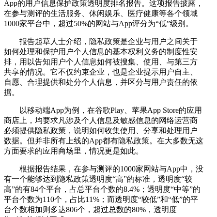
App的用户信息保护政策透明度排名报告。这项报告披露，
在参与测评的生活服务、休闲娱乐、医疗健康等各个领域
1000家平台中，超过50%的网站与App评分为“低”级别。
报告起草人士介绍，隐私政策是企业与用户之间关于
如何处理和保护用户个人信息的基本权利义务的制度性安
排，用以告知用户个人信息如何被搜集、使用、与第三方
共享的情况。它不仅约束企业，也是企业提示用户自主、
自愿、合理提供和处分个人信息，并区分与用户责任的依
据。
以移动端App为例，在谷歌Play、苹果App Store的应用
商店上，均要求凡涉及个人信息及敏感信息的网络运营商
必须提供隐私政策，说明如何收集使用、分享和处理用户
数据。但并非所有上线的App都有隐私政策。在大多数无这
方面要求的应用商场里，情况更是如此。
根据报告结果，在参与测评的1000家网站与App中，没
有一个能够达到隐私政策透明度“高”的标准，透明度“较
高”的有84个平台，占总平台个数的8.4%；透明度“中等”的
平台个数为110个，占比11%；而透明度“较低”和“低”的平
台个数相加则多达806个，超过总数的80%，透明度