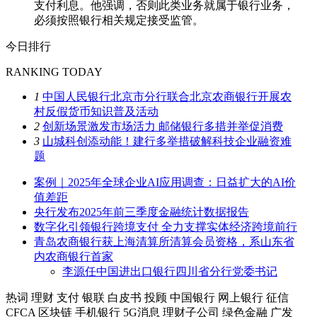
支付利息。他强调，否则此类业务就属于银行业务，
必须按照银行相关规定接受监管。
今日排行
RANKING TODAY
1
中国人民银行北京市分行联合北京农商银行开展农
村反假货币知识普及活动
2
创新场景激发市场活力 邮储银行多措并举促消费
3
山城科创添动能！建行多举措破解科技企业融资难
题
案例｜2025年全球企业AI应用调查：日益扩大的AI价
值差距
央行发布2025年前三季度金融统计数据报告
数字化引领银行跨境支付 全力支撑实体经济跨境前行
青岛农商银行获上海清算所清算会员资格，系山东省
内农商银行首家
李源任中国进出口银行四川省分行党委书记
热词
理财
支付
银联
白皮书
投顾
中国银行
网上银行
征信
CFCA
区块链
手机银行
5G消息
理财子公司
绿色金融
广发