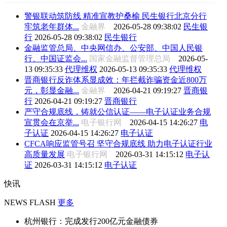
警银联动筑防线 精准宣教护桑榆 民生银行北京分行
牢筑老年群体...
金融界
2026-05-28 09:38:02
民生银
行
2026-05-28 09:38:02
民生银行
金融监管总局、中央网信办、公安部、中国人民银
行、中国证监会...
国家金融监督管理总局
2026-05-
13 09:35:33
代理维权
2026-05-13 09:35:33
代理维权
晋商银行反诈体系显成效：年拦截诈骗资金近800万
元，彰显金融...
金融界
2026-04-21 09:19:27
晋商银
行
2026-04-21 09:19:27
晋商银行
严守合规底线，铸就公信认证——电子认证业务合规
宣贯会在京举...
电子银行网
2026-04-15 14:26:27
电
子认证
2026-04-15 14:26:27
电子认证
CFCA响应监管号召 坚守合规底线 助力电子认证行业
高质量发展
电子银行网
2026-03-31 14:15:12
电子认
证
2026-03-31 14:15:12
电子认证
快讯
NEWS FLASH
更多
杭州银行：完成发行200亿元金融债券