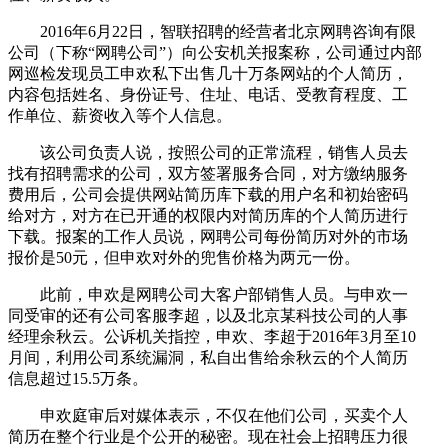
2016年6月22日，智联招聘的经营者北京网聘咨询有限
公司（下称“网聘公司”）向公安机关报案称，公司通过内部
网巡检发现员工申欢私下出售几十万条网站的个人简历，
内容包括姓名、身份证号、住址、电话、受教育程度、工
作单位、薪资收入等个人信息。
该公司负责人说，按照公司的正常流程，销售人员去
找有招聘需求的公司，双方签署服务合同，对方缴纳服务
费用后，公司会提供网站简历库下载的用户名和初始密码
给对方，对方在已开通的权限内对简历库的个人简历进行
下载。报案的工作人员说，网聘公司每份简历对外的市场
报价是50元，但申欢对外的兜售价格为两元一份。
此前，申欢是网聘公司大客户部销售人员。与申欢一
同受审的还有公司客服李超，以及北京某科技公司的人事
经理余秋云。公诉机关指控，申欢、李超于2016年3月至10
月间，利用公司系统漏洞，私自出售给余秋云的个人简历
信息超过15.5万条。
申欢庭审后对媒体表示，不仅在他们公司，买卖个人
简历在整个行业是个公开的秘密。现在社会上招聘压力很