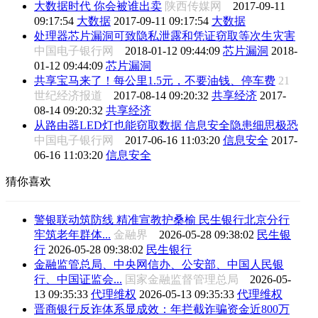
大数据时代 你会被谁出卖
陕西传媒网
2017-09-11
09:17:54
大数据
2017-09-11 09:17:54
大数据
处理器芯片漏洞可致隐私泄露和凭证窃取等次生灾害
中国电子银行网
2018-01-12 09:44:09
芯片漏洞
2018-
01-12 09:44:09
芯片漏洞
共享宝马来了！每公里1.5元，不要油钱、停车费
21
世纪经济报道
2017-08-14 09:20:32
共享经济
2017-
08-14 09:20:32
共享经济
从路由器LED灯也能窃取数据 信息安全隐患细思极恐
中国电子银行网
2017-06-16 11:03:20
信息安全
2017-
06-16 11:03:20
信息安全
猜你喜欢
警银联动筑防线 精准宣教护桑榆 民生银行北京分行
牢筑老年群体...
金融界
2026-05-28 09:38:02
民生银
行
2026-05-28 09:38:02
民生银行
金融监管总局、中央网信办、公安部、中国人民银
行、中国证监会...
国家金融监督管理总局
2026-05-
13 09:35:33
代理维权
2026-05-13 09:35:33
代理维权
晋商银行反诈体系显成效：年拦截诈骗资金近800万