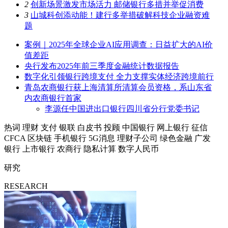
2
创新场景激发市场活力 邮储银行多措并举促消费
3
山城科创添动能！建行多举措破解科技企业融资难
题
案例｜2025年全球企业AI应用调查：日益扩大的AI价
值差距
央行发布2025年前三季度金融统计数据报告
数字化引领银行跨境支付 全力支撑实体经济跨境前行
青岛农商银行获上海清算所清算会员资格，系山东省
内农商银行首家
李源任中国进出口银行四川省分行党委书记
热词
理财
支付
银联
白皮书
投顾
中国银行
网上银行
征信
CFCA
区块链
手机银行
5G消息
理财子公司
绿色金融
广发
银行
上市银行
农商行
隐私计算
数字人民币
研究
RESEARCH