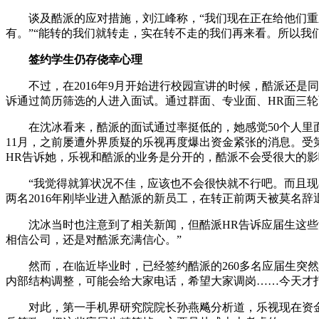
谈及酷派的应对措施，刘江峰称，“我们现在正在给他们重新安
有。”“能转的我们就转走，实在转不走的我们再来看。所以我
签约学生仍存侥幸心理
不过，在2016年9月开始进行校园宣讲的时候，酷派还是
诉通过简历筛选的人进入面试。通过群面、专业面、HR面三
在沈冰看来，酷派的面试通过率挺低的，她感觉50个人里面
11月，之前屡遭外界质疑的乐视再度爆出资金紧张的消息。受
HR告诉她，乐视和酷派的业务是分开的，酷派不会受很大的影
“我觉得就算状况不佳，应该也不会很快就不行吧。而且现在经
两名2016年刚毕业进入酷派的新员工，在转正前两天被莫名
沈冰当时也注意到了相关新闻，但酷派HR告诉应届生这些消
相信公司，还是对酷派充满信心。”
然而，在临近毕业时，已经签约酷派的260多名应届生突然
内部结构调整，可能会给大家电话，希望大家调岗……今天才
对此，第一手机界研究院院长孙燕飚分析道，乐视现在资金