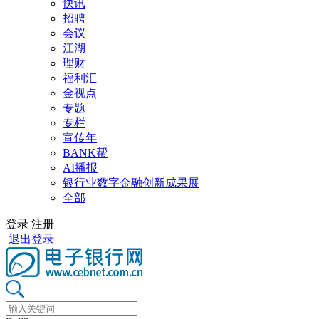
快讯
招聘
会议
江湖
理财
福利汇
金视点
专题
专栏
宣传年
BANK帮
AI播报
银行业数字金融创新成果展
全部
登录
注册
退出登录