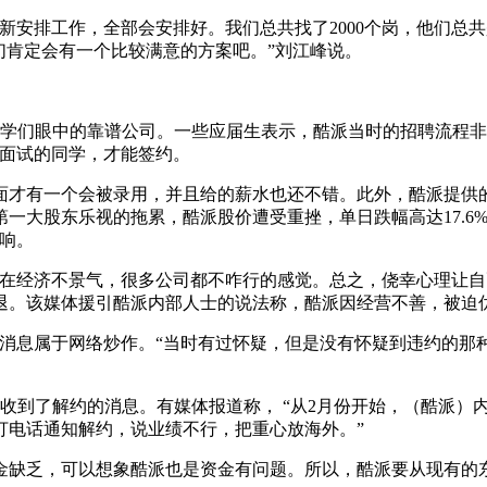
排工作，全部会安排好。我们总共找了2000个岗，他们总共
们肯定会有一个比较满意的方案吧。”刘江峰说。
同学们眼中的靠谱公司。一些应届生表示，酷派当时的招聘流程
轮面试的同学，才能签约。
才有一个会被录用，并且给的薪水也还不错。此外，酷派提供的职
第一大股东乐视的拖累，酷派股价遭受重挫，单日跌幅高达17.
响。
济不景气，很多公司都不咋行的感觉。总之，侥幸心理让自己没
辞退。该媒体援引酷派内部人士的说法称，酷派因经营不善，被迫
息属于网络炒作。“当时有过怀疑，但是没有怀疑到违约的那
收到了解约的消息。有媒体报道称， “从2月份开始，（酷派）
打电话通知解约，说业绩不行，把重心放海外。”
缺乏，可以想象酷派也是资金有问题。所以，酷派要从现有的东