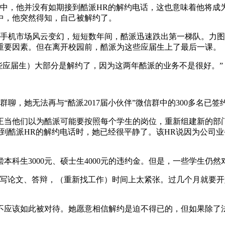
中，他并没有如期接到酷派HR的解约电话，这也意味着他将成为
中，他突然得知，自己被解约了。
机市场风云变幻，短短数年间，酷派迅速跌出第一梯队。力图东
重要因素。但在离开校园前，酷派为这些应届生上了最后一课。
些应届生）大部分是解约了，因为这两年酷派的业务不是很好。”
，她无法再与“酷派2017届小伙伴”微信群中的300多名已签
当他们以为酷派可能要按照每个学生的岗位，重新组建新的部门
到酷派HR的解约电话时，她已经很平静了。该HR说因为公司业务
生3000元、硕士生4000元的违约金。但是，一些学生仍然
写论文、答辩，（重新找工作）时间上太紧张。过几个月就要开始
应该如此被对待。她愿意相信解约是迫不得已的，但如果除了法