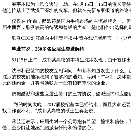
秦宇本以为自己会逃过一劫。在5月15日、16日的漫长等待
他连忙踏上了武汉至深圳的火车。但就在去新东家报道的路途
仅仅在4年前，酷派还是国内手机市场的主流品牌之一。但手
届生而言，酷派较高的待遇和曾经的声誉，是他们作出选择的
酷派CEO刘江峰向中国青年报·中青在线记者坦言，“（这
毕业前夕，260多名应届生突遭解约
5月15日上午，成都某高校的本科生沈冰发现，由于被移出群聊
沈冰和已签约的校友互相询问，却都不知道发生了什么。正
沈冰的校友们陆续收到了被解约的通知。等到下午4时，沈冰接
元的违约金，并将帮她联系一些有招聘需求的企业。
依据酷派和这些应届生签订的三方协议，酷派违约时应赔偿本科
“毁约时间太晚，2017届校招基本已经结束，而且大家还要
找工作很不利。”成都某高校的硕士生蒋芸说。
蒋芸还表示，应届生对一个公司抱有希望、憧憬和信任，不
偿，至少能让她感到酷派有忏悔和惋惜的心。