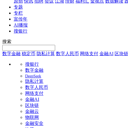
原创
快讯
招聘
会议
江湖
理财
福利汇
金视点
数据解读
专题
专栏
宣传年
AI播报
搜银行
搜索
数字金融
稳定币
隐私计算
数字人民币
网络支付
金融AI
区块
搜银行
数字金融
DeepSeek
隐私计算
数字人民币
网络支付
金融AI
区块链
金融云
物联网
金融安全