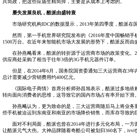
兵简政，把这些应届生精简掉，主要是从成本上考虑的。
屡失发展良机，酷派由盛转衰
市场研究机构IDC的数据显示，2013年第四季度，酷派在国
然而，第一手机世界研究院发布的《2016年度中国畅销手机市
1500万台。在近年来智能机市场大发展的形势下，酷派反而由
在孙燕飚看来，酷派的转折源于运营商市场的政策变化。2013
供应商处采购了相当于往年3倍的3G手机元器件订单。
但是，在2014年6月，国务院国资委通知三大运营商在3年
总计需要减少营销费用约400亿元。
《国际电子商情》首席分析师孙昌旭表示，酷派过多地依赖
转向面向消费者的思维，这导致它的国内市场占有率开始下滑
孙燕飚认为，更为致命的是，三大运营商随后马上将业务重心
些手机被迫运到东南亚和南亚的市场降价销售，而库存导致的
面对不利局面，酷派也曾在2014年进行多元化布局，一方面
让酷派元气大伤。大神品牌随着奇酷公司被划归360名下，iv