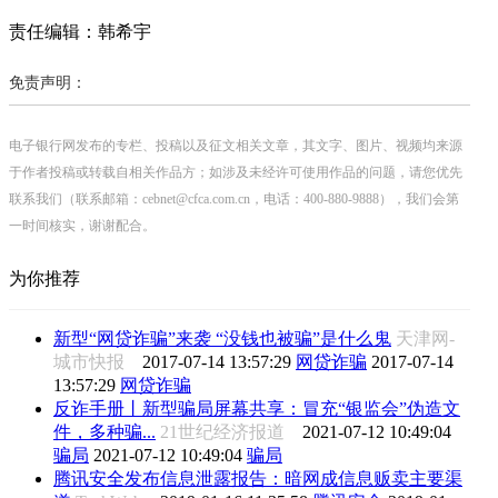
责任编辑：韩希宇
免责声明：
电子银行网发布的专栏、投稿以及征文相关文章，其文字、图片、视频均来源
于作者投稿或转载自相关作品方；如涉及未经许可使用作品的问题，请您优先
联系我们（联系邮箱：cebnet@cfca.com.cn，电话：400-880-9888），我们会第
一时间核实，谢谢配合。
为你推荐
新型“网贷诈骗”来袭 “没钱也被骗”是什么鬼
天津网-
城市快报
2017-07-14 13:57:29
网贷诈骗
2017-07-14
13:57:29
网贷诈骗
反诈手册丨新型骗局屏幕共享：冒充“银监会”伪造文
件，多种骗...
21世纪经济报道
2021-07-12 10:49:04
骗局
2021-07-12 10:49:04
骗局
腾讯安全发布信息泄露报告：暗网成信息贩卖主要渠