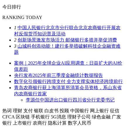
今日排行
RANKING TODAY
1
中国人民银行北京市分行联合北京农商银行开展农
村反假货币知识普及活动
2
创新场景激发市场活力 邮储银行多措并举促消费
3
山城科创添动能！建行多举措破解科技企业融资难
题
案例｜2025年全球企业AI应用调查：日益扩大的AI价
值差距
央行发布2025年前三季度金融统计数据报告
数字化引领银行跨境支付 全力支撑实体经济跨境前行
青岛农商银行获上海清算所清算会员资格，系山东省
内农商银行首家
李源任中国进出口银行四川省分行党委书记
热词
理财
支付
银联
白皮书
投顾
中国银行
网上银行
征信
CFCA
区块链
手机银行
5G消息
理财子公司
绿色金融
广发
银行
上市银行
农商行
隐私计算
数字人民币