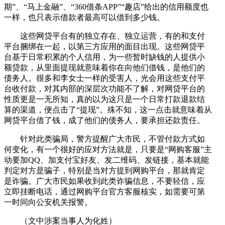
期”、“马上金融”、“360借条APP”“趣店”给出的信用额度也
一样，也只表示借款者最高可以借到多少钱。
这些网贷平台有的独立存在、独立运营，有的和支付
平台捆绑在一起，以第三方应用的面目出现。这些网贷平
台基于日常积累的个人信用，为一些暂时缺钱的人提供小
额贷款，从里面提现就意味着你在向他们借钱，是他们的
债务人。很多和李女士一样的受害人，光会用这些支付平
台收付款，对其内部的深层次功能不了解，对网贷平台的
性质更是一无所知，真的以为这只是一个日常打款退款结
算的渠道，便点击了“提现”。殊不知，这一点击就意味着从
网贷平台借了钱，成了他们的债务人，要承担还款责任。
针对此类骗局，警方提醒广大市民，不管付款方式如
何变化，有一个很好的应对方法就是，只要是“网购客服”主
动要加QQ、加支付宝好友、发二维码、发链接，基本就能
判定对方是骗子，特别是当对方提到网购平台，那就肯定
是诈骗。广大市民如果收到此类诈骗信息，不要轻信，应
立即挂断电话，通过网购平台官方客服核实，如需要可第
一时间向公安机关报警。
（文中涉案当事人为化姓）