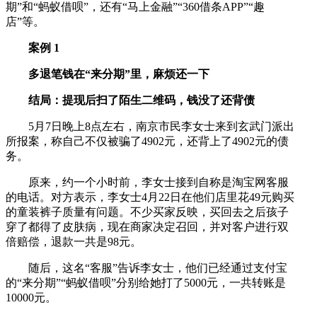
期”和“蚂蚁借呗”，还有“马上金融”“360借条APP”“趣
店”等。
案例 1
多退笔钱在“来分期”里，麻烦还一下
结局：提现后扫了陌生二维码，钱没了还背债
5月7日晚上8点左右，南京市民李女士来到玄武门派出
所报案，称自己不仅被骗了4902元，还背上了4902元的债
务。
原来，约一个小时前，李女士接到自称是淘宝网客服
的电话。对方表示，李女士4月22日在他们店里花49元购买
的童装裤子质量有问题。不少买家反映，买回去之后孩子
穿了都得了皮肤病，现在商家决定召回，并对客户进行双
倍赔偿，退款一共是98元。
随后，这名“客服”告诉李女士，他们已经通过支付宝
的“来分期”“蚂蚁借呗”分别给她打了5000元，一共转账是
10000元。