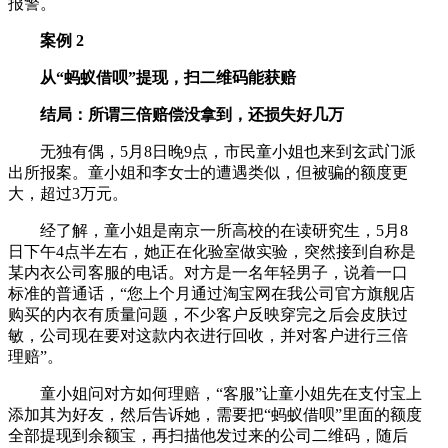
报警。
案例 2
从“蚂蚁借呗”提现，扫二维码能获赔
结局：所谓三倍赔偿没拿到，还损失好几万
无独有偶，5月8日晚9点，市民童小姐也来到玄武门派
出所报案。童小姐和李女士的遭遇类似，但被骗的额度更
大，超过3万元。
经了解，童小姐是南京一所高校的在读研究生，5月8
日下午4点半左右，她正在化验室做实验，突然接到自称是
某内衣公司客服的电话。对方是一名年轻男子，说着一口
标准的普通话，“您上个月通过淘宝网在我公司官方旗舰店
购买的内衣有质量问题，不少客户反映穿完之后会皮肤过
敏，公司现在要对这款内衣进行回收，并对客户进行三倍
理赔”。
童小姐问对方如何理赔，“客服”让童小姐先在支付宝上
添加其为好友，然后告诉她，需要把“蚂蚁借呗”里面的额度
全部提现到余额宝，再扫描他发过来的公司二维码，随后