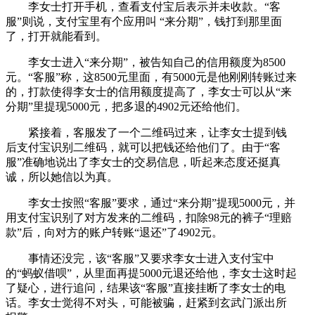
李女士打开手机，查看支付宝后表示并未收款。“客
服”则说，支付宝里有个应用叫 “来分期”，钱打到那里面
了，打开就能看到。
李女士进入“来分期”，被告知自己的信用额度为8500
元。“客服”称，这8500元里面，有5000元是他刚刚转账过来
的，打款使得李女士的信用额度提高了，李女士可以从“来
分期”里提现5000元，把多退的4902元还给他们。
紧接着，客服发了一个二维码过来，让李女士提到钱
后支付宝识别二维码，就可以把钱还给他们了。由于“客
服”准确地说出了李女士的交易信息，听起来态度还挺真
诚，所以她信以为真。
李女士按照“客服”要求，通过“来分期”提现5000元，并
用支付宝识别了对方发来的二维码，扣除98元的裤子“理赔
款”后，向对方的账户转账“退还”了4902元。
事情还没完，该“客服”又要求李女士进入支付宝中
的“蚂蚁借呗”，从里面再提5000元退还给他，李女士这时起
了疑心，进行追问，结果该“客服”直接挂断了李女士的电
话。李女士觉得不对头，可能被骗，赶紧到玄武门派出所