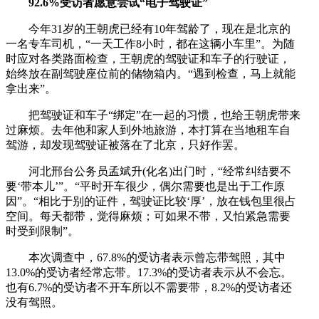
92.6%受访者愿意尝试“电子驾驶证”
今年31岁的王朝虎已经有10年驾龄了，现在是北京的
一名专车司机，“一天工作8小时，都在这辆小车里”。为随
时应对各类路面检查，王朝虎的驾驶证和车子的行驶证，
始终放在副驾驶座位前的储物箱内。“遇到检查，马上就能
拿出来”。
把驾驶证和车子“绑定”在一起的习惯，也给王朝虎带来
过麻烦。去年他和家人到外地旅游，本打算在当地租车自
驾游，却发现驾驶证被落在了北京，只好作罢。
河北邢台公务员孟斌升(化名)出门时，“经常纠结要不
要‘带本儿’”。“平时开车很少，偶尔需要也是出于工作原
因”。“相比于别的证件，驾驶证比较‘厚’，放在钱包里很占
空间。每天都带，觉得麻烦；可如果不带，又怕紧急需要
时受到限制”。
本次调查中，67.8%的受访者表示曾忘带驾照，其中
13.0%的受访者经常忘带。17.3%的受访者表示从不会忘。
也有6.7%的受访者不开车所以不需要带，8.2%的受访者还
没有驾照。