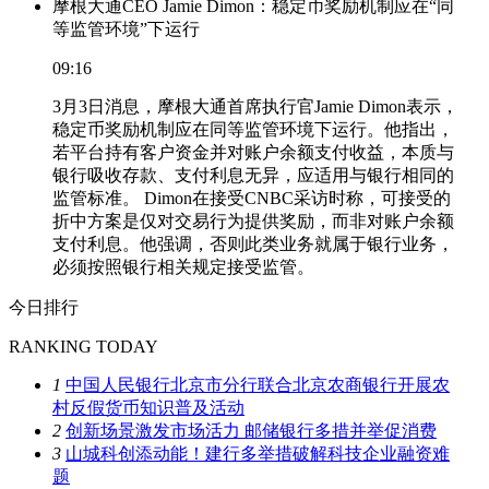
摩根大通CEO Jamie Dimon：稳定币奖励机制应在“同
等监管环境”下运行
09:16
3月3日消息，摩根大通首席执行官Jamie Dimon表示，
稳定币奖励机制应在同等监管环境下运行。他指出，
若平台持有客户资金并对账户余额支付收益，本质与
银行吸收存款、支付利息无异，应适用与银行相同的
监管标准。 Dimon在接受CNBC采访时称，可接受的
折中方案是仅对交易行为提供奖励，而非对账户余额
支付利息。他强调，否则此类业务就属于银行业务，
必须按照银行相关规定接受监管。
今日排行
RANKING TODAY
1
中国人民银行北京市分行联合北京农商银行开展农
村反假货币知识普及活动
2
创新场景激发市场活力 邮储银行多措并举促消费
3
山城科创添动能！建行多举措破解科技企业融资难
题