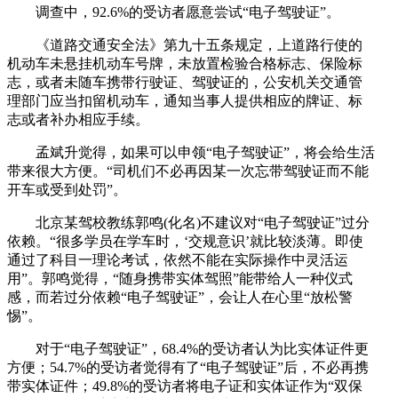
调查中，92.6%的受访者愿意尝试“电子驾驶证”。
《道路交通安全法》第九十五条规定，上道路行使的
机动车未悬挂机动车号牌，未放置检验合格标志、保险标
志，或者未随车携带行驶证、驾驶证的，公安机关交通管
理部门应当扣留机动车，通知当事人提供相应的牌证、标
志或者补办相应手续。
孟斌升觉得，如果可以申领“电子驾驶证”，将会给生活
带来很大方便。“司机们不必再因某一次忘带驾驶证而不能
开车或受到处罚”。
北京某驾校教练郭鸣(化名)不建议对“电子驾驶证”过分
依赖。“很多学员在学车时，‘交规意识’就比较淡薄。即使
通过了科目一理论考试，依然不能在实际操作中灵活运
用”。郭鸣觉得，“随身携带实体驾照”能带给人一种仪式
感，而若过分依赖“电子驾驶证”，会让人在心里“放松警
惕”。
对于“电子驾驶证”，68.4%的受访者认为比实体证件更
方便；54.7%的受访者觉得有了“电子驾驶证”后，不必再携
带实体证件；49.8%的受访者将电子证和实体证作为“双保