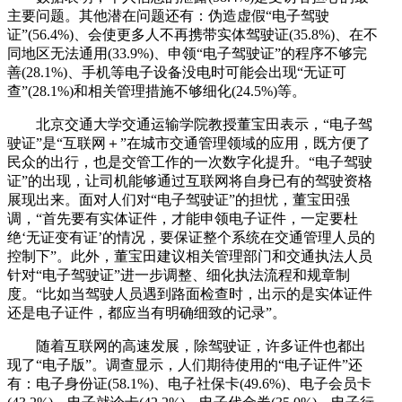
主要问题。其他潜在问题还有：伪造虚假“电子驾驶
证”(56.4%)、会使更多人不再携带实体驾驶证(35.8%)、在不
同地区无法通用(33.9%)、申领“电子驾驶证”的程序不够完
善(28.1%)、手机等电子设备没电时可能会出现“无证可
查”(28.1%)和相关管理措施不够细化(24.5%)等。
北京交通大学交通运输学院教授董宝田表示，“电子驾
驶证”是“互联网＋”在城市交通管理领域的应用，既方便了
民众的出行，也是交管工作的一次数字化提升。“电子驾驶
证”的出现，让司机能够通过互联网将自身已有的驾驶资格
展现出来。面对人们对“电子驾驶证”的担忧，董宝田强
调，“首先要有实体证件，才能申领电子证件，一定要杜
绝‘无证变有证’的情况，要保证整个系统在交通管理人员的
控制下”。此外，董宝田建议相关管理部门和交通执法人员
针对“电子驾驶证”进一步调整、细化执法流程和规章制
度。“比如当驾驶人员遇到路面检查时，出示的是实体证件
还是电子证件，都应当有明确细致的记录”。
随着互联网的高速发展，除驾驶证，许多证件也都出
现了“电子版”。调查显示，人们期待使用的“电子证件”还
有：电子身份证(58.1%)、电子社保卡(49.6%)、电子会员卡