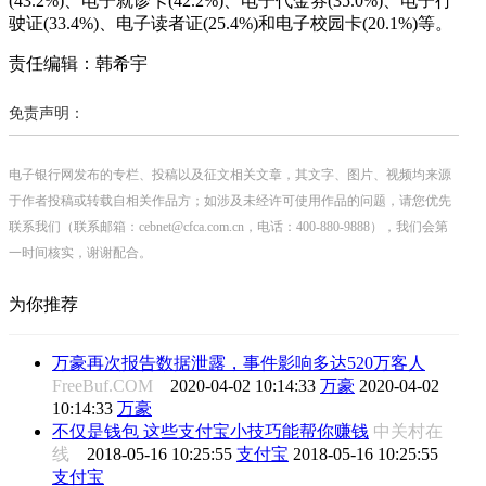
(43.2%)、电子就诊卡(42.2%)、电子代金券(35.0%)、电子行
驶证(33.4%)、电子读者证(25.4%)和电子校园卡(20.1%)等。
责任编辑：韩希宇
免责声明：
电子银行网发布的专栏、投稿以及征文相关文章，其文字、图片、视频均来源
于作者投稿或转载自相关作品方；如涉及未经许可使用作品的问题，请您优先
联系我们（联系邮箱：cebnet@cfca.com.cn，电话：400-880-9888），我们会第
一时间核实，谢谢配合。
为你推荐
万豪再次报告数据泄露，事件影响多达520万客人
FreeBuf.COM
2020-04-02 10:14:33
万豪
2020-04-02
10:14:33
万豪
不仅是钱包 这些支付宝小技巧能帮你赚钱
中关村在
线
2018-05-16 10:25:55
支付宝
2018-05-16 10:25:55
支付宝