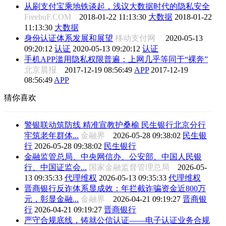
从刷支付宝乘地铁谈起，浅议大数据时代的隐私安全
FreebuF.COM
2018-01-22 11:13:30
大数据
2018-01-22
11:13:30
大数据
身份认证体系发展和展望
移动支付网
2020-05-13
09:20:12
认证
2020-05-13 09:20:12
认证
手机APP滥用隐私权限普遍：上网几乎等同于“裸奔”
北京晨报
2017-12-19 08:56:49
APP
2017-12-19
08:56:49
APP
猜你喜欢
警银联动筑防线 精准宣教护桑榆 民生银行北京分行
牢筑老年群体...
金融界
2026-05-28 09:38:02
民生银
行
2026-05-28 09:38:02
民生银行
金融监管总局、中央网信办、公安部、中国人民银
行、中国证监会...
国家金融监督管理总局
2026-05-
13 09:35:33
代理维权
2026-05-13 09:35:33
代理维权
晋商银行反诈体系显成效：年拦截诈骗资金近800万
元，彰显金融...
金融界
2026-04-21 09:19:27
晋商银
行
2026-04-21 09:19:27
晋商银行
严守合规底线，铸就公信认证——电子认证业务合规