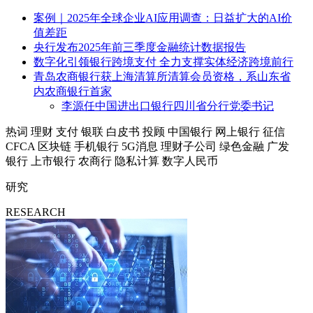
案例｜2025年全球企业AI应用调查：日益扩大的AI价
值差距
央行发布2025年前三季度金融统计数据报告
数字化引领银行跨境支付 全力支撑实体经济跨境前行
青岛农商银行获上海清算所清算会员资格，系山东省
内农商银行首家
李源任中国进出口银行四川省分行党委书记
热词
理财
支付
银联
白皮书
投顾
中国银行
网上银行
征信
CFCA
区块链
手机银行
5G消息
理财子公司
绿色金融
广发
银行
上市银行
农商行
隐私计算
数字人民币
研究
RESEARCH