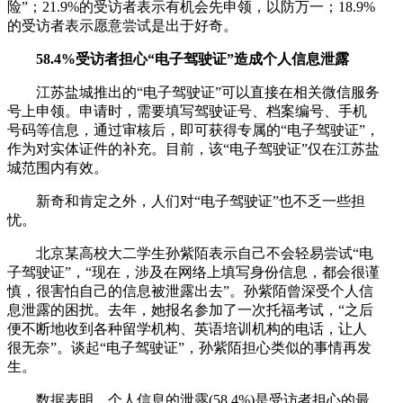
险”；21.9%的受访者表示有机会先申领，以防万一；18.9%
的受访者表示愿意尝试是出于好奇。
58.4%受访者担心“电子驾驶证”造成个人信息泄露
江苏盐城推出的“电子驾驶证”可以直接在相关微信服务
号上申领。申请时，需要填写驾驶证号、档案编号、手机
号码等信息，通过审核后，即可获得专属的“电子驾驶证”，
作为对实体证件的补充。目前，该“电子驾驶证”仅在江苏盐
城范围内有效。
新奇和肯定之外，人们对“电子驾驶证”也不乏一些担
忧。
北京某高校大二学生孙紫陌表示自己不会轻易尝试“电
子驾驶证”，“现在，涉及在网络上填写身份信息，都会很谨
慎，很害怕自己的信息被泄露出去”。孙紫陌曾深受个人信
息泄露的困扰。去年，她报名参加了一次托福考试，“之后
便不断地收到各种留学机构、英语培训机构的电话，让人
很无奈”。谈起“电子驾驶证”，孙紫陌担心类似的事情再发
生。
数据表明，个人信息的泄露(58.4%)是受访者担心的最