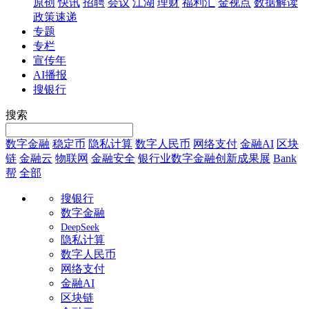
原创
快讯
招聘
会议
江湖
理财
福利汇
金视点
数据解读
政策速递
专题
专栏
宣传年
AI播报
搜银行
搜索
数字金融
稳定币
隐私计算
数字人民币
网络支付
金融AI
区块
链
金融云
物联网
金融安全
银行业数字金融创新成果展
Bank
帮
全部
搜银行
数字金融
DeepSeek
隐私计算
数字人民币
网络支付
金融AI
区块链