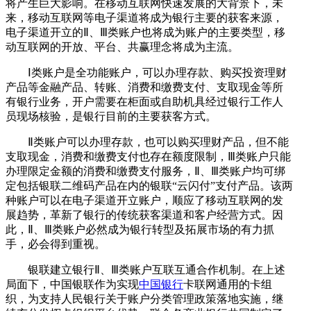
将产生巨大影响。在移动互联网快速发展的大背景下，未
来，移动互联网等电子渠道将成为银行主要的获客来源，
电子渠道开立的Ⅱ、Ⅲ类账户也将成为账户的主要类型，移
动互联网的开放、平台、共赢理念将成为主流。
Ⅰ类账户是全功能账户，可以办理存款、购买投资理财
产品等金融产品、转账、消费和缴费支付、支取现金等所
有银行业务，开户需要在柜面或自助机具经过银行工作人
员现场核验，是银行目前的主要获客方式。
Ⅱ类账户可以办理存款，也可以购买理财产品，但不能
支取现金，消费和缴费支付也存在额度限制，Ⅲ类账户只能
办理限定金额的消费和缴费支付服务，Ⅱ、Ⅲ类账户均可绑
定包括银联二维码产品在内的银联“云闪付”支付产品。该两
种账户可以在电子渠道开立账户，顺应了移动互联网的发
展趋势，革新了银行的传统获客渠道和客户经营方式。因
此，Ⅱ、Ⅲ类账户必然成为银行转型及拓展市场的有力抓
手，必会得到重视。
银联建立银行Ⅱ、Ⅲ类账户互联互通合作机制。在上述
局面下，中国银联作为实现
中国银行
卡联网通用的卡组
织，为支持人民银行关于账户分类管理政策落地实施，继