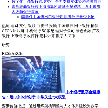
数字化引领银行跨境支付 全力支撑实体经济跨境前行
青岛农商银行获上海清算所清算会员资格，系山东省
内农商银行首家
李源任中国进出口银行四川省分行党委书记
热词
理财
支付
银联
白皮书
投顾
中国银行
网上银行
征信
CFCA
区块链
手机银行
5G消息
理财子公司
绿色金融
广发
银行
上市银行
农商行
隐私计算
数字人民币
研究
RESEARCH
中小银行数字金融报
告：近8成中小银行“非常关注”大模型
要素价值挖掘，通过组织架构调整与人才体系建设为数字