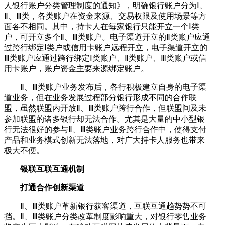
人银行账户分类管理制度的通知》，明确银行账户分为Ⅰ、
Ⅱ、Ⅲ类，各类账户在资金来源、交易权限及使用场景等方
面各不相同。其中，持卡人在每家银行只能开立一个Ⅰ类
户，可开立多个Ⅱ、Ⅲ类账户。电子渠道开立的Ⅱ类账户应通
过跨行绑定Ⅰ类户或信用卡账户远程开立，电子渠道开立的
Ⅲ类账户应通过跨行绑定Ⅰ类账户、Ⅱ类账户、Ⅲ类账户或信
用卡账户，账户资金主要来源绑定账户。
Ⅱ、Ⅲ类账户业务发布后，各行积极建立自身的电子渠
道业务，但在业务发展过程部分银行形成不同的合作联
盟，虽然联盟内开放Ⅱ、Ⅲ类账户跨行合作，但联盟间及未
参加联盟的诸多银行却无法合作。尤其是大量的中小型银
行无法很好的参与Ⅱ、Ⅲ类账户业务跨行合作中，使得支付
产品和业务模式创新无法落地，对广大持卡人服务也带来
极大不便。
银联互联互通机制
打通合作创新渠道
Ⅱ、Ⅲ类账户革新银行获客渠道，互联互通趋势势不可
挡。Ⅱ、Ⅲ类账户分类改革制度影响重大，对银行零售业务