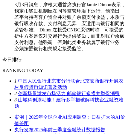
3月3日消息，摩根大通首席执行官Jamie Dimon表示，
稳定币奖励机制应在同等监管环境下运行。他指出，
若平台持有客户资金并对账户余额支付收益，本质与
银行吸收存款、支付利息无异，应适用与银行相同的
监管标准。 Dimon在接受CNBC采访时称，可接受的
折中方案是仅对交易行为提供奖励，而非对账户余额
支付利息。他强调，否则此类业务就属于银行业务，
必须按照银行相关规定接受监管。
今日排行
RANKING TODAY
1
中国人民银行北京市分行联合北京农商银行开展农
村反假货币知识普及活动
2
创新场景激发市场活力 邮储银行多措并举促消费
3
山城科创添动能！建行多举措破解科技企业融资难
题
案例｜2025年全球企业AI应用调查：日益扩大的AI价
值差距
央行发布2025年前三季度金融统计数据报告