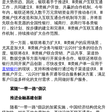
是大势所趋。因此，银联着手于推进Ⅱ、Ⅲ类账户互联互通
工作，共同建立Ⅱ、Ⅲ类账户开放、共赢的合作机制。今年
年内，银联还将投入数千万元营销资金用于推动各行Ⅱ、Ⅲ
类账户技术改造和加入互联互通合作机制等方面，并将首
先联合有意愿的全国性银行、城商行、农商行等各类银
行，按计划、按步骤的建立和完善Ⅱ、Ⅲ类账户互联互通合
作机制，持续推动扩大合作范围。
另一方面，银联将着力扩大Ⅱ、Ⅲ类账户的应用场景，
尤其是加大Ⅱ、Ⅲ类账户业务与银联“云闪付”业务的结合力
度。银联将在Ⅱ、Ⅲ类账户联合营销、产品共享、渠道协
同、数据交换等方面与银行开展业务合作。银联还将联合
银行共同开展产品创新，尽快改变Ⅱ、Ⅲ类账户单一应用于
直销银行
的现状，支持和推动银行通过电子渠道提供Ⅱ、Ⅲ
类账户开立、“云闪付”服务开通等综合服务解决方案，满足
客户日益多样化的支付需求，共同做好客户服务。
紧随“一带一路”倡议
推进金融基建创新
随着“一带一路”倡议的加紧实施，中国经济结构优化升