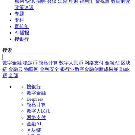
原创
快讯
招聘
会议
江湖
理财
福利汇
金视点
数据解读
政策速递
专题
专栏
宣传年
AI播报
搜银行
搜索
数字金融
稳定币
隐私计算
数字人民币
网络支付
金融AI
区块
链
金融云
物联网
金融安全
银行业数字金融创新成果展
Bank
帮
全部
搜银行
数字金融
DeepSeek
隐私计算
数字人民币
网络支付
金融AI
区块链