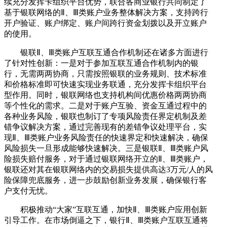
续充分发挥卡组织平台优势，联合各商业银行共同制定了
基于银联网络的Ⅱ、Ⅲ类账户业务整体解决方案，支持跨行
开户验证、账户绑定、账户间跨行资金划拨以及开立账户
的使用。
银联Ⅱ、Ⅲ类账户互联互通合作机制还在诸多方面进行
了针对性创新：一是对于参加互联互通合作机制内的银
行，无需两两协商，只需按照银联的业务规则、技术标准
和价格标准即可快速实现业务联通，充分发挥卡组织平台
型作用。同时，银联网络也支持机构间优惠价格两两协商
等个性化的需求。二是对于账户互验、资金互通过程中的
各种业务风险，银联也制订了专项风险责任界定机制及差
错争议解决方案，通过完善现有的差错争议处理平台，实
现Ⅱ、Ⅲ类账户业务风险责任的快速界定和快速解决，确保
风险损失一旦形成能够快速解决。三是银联Ⅱ、Ⅲ类账户风
险损失赔付服务，对于通过银联网络开立的Ⅱ、Ⅲ类账户，
银联还对其在银联网络内的交易损失提供高达3万元/人的风
险保障兜底服务，进一步鼓励创新业务发展，确保银行客
户支付无忧。
积极推动“大家”互联互通，加快Ⅱ、Ⅲ类账户应用创新
引导工作。在市场倒逼之下，银行Ⅱ、Ⅲ类账户互联互通将