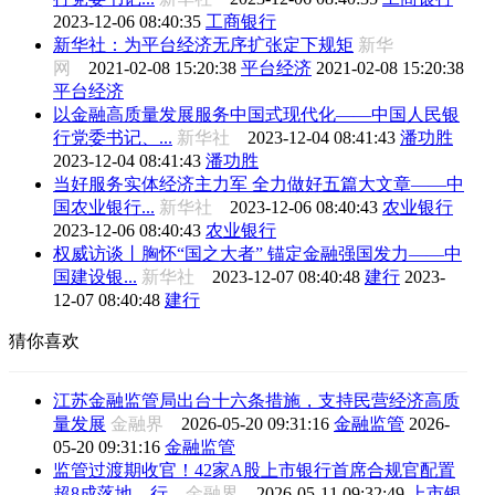
2023-12-06 08:40:35
工商银行
新华社：为平台经济无序扩张定下规矩
新华
网
2021-02-08 15:20:38
平台经济
2021-02-08 15:20:38
平台经济
以金融高质量发展服务中国式现代化——中国人民银
行党委书记、...
新华社
2023-12-04 08:41:43
潘功胜
2023-12-04 08:41:43
潘功胜
当好服务实体经济主力军 全力做好五篇大文章——中
国农业银行...
新华社
2023-12-06 08:40:43
农业银行
2023-12-06 08:40:43
农业银行
权威访谈丨胸怀“国之大者” 锚定金融强国发力——中
国建设银...
新华社
2023-12-07 08:40:48
建行
2023-
12-07 08:40:48
建行
猜你喜欢
江苏金融监管局出台十六条措施，支持民营经济高质
量发展
金融界
2026-05-20 09:31:16
金融监管
2026-
05-20 09:31:16
金融监管
监管过渡期收官！42家A股上市银行首席合规官配置
超8成落地，行...
金融界
2026-05-11 09:32:49
上市银