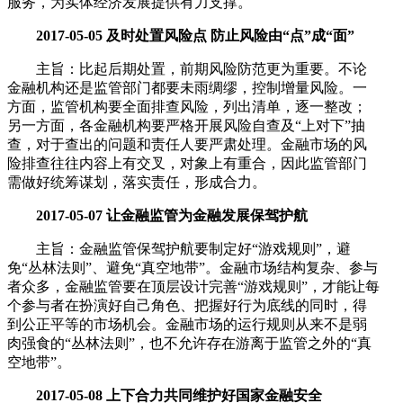
服务，为实体经济发展提供有力支撑。
2017-05-05 及时处置风险点 防止风险由“点”成“面”
主旨：比起后期处置，前期风险防范更为重要。不论
金融机构还是监管部门都要未雨绸缪，控制增量风险。一
方面，监管机构要全面排查风险，列出清单，逐一整改；
另一方面，各金融机构要严格开展风险自查及“上对下”抽
查，对于查出的问题和责任人要严肃处理。金融市场的风
险排查往往内容上有交叉，对象上有重合，因此监管部门
需做好统筹谋划，落实责任，形成合力。
2017-05-07 让金融监管为金融发展保驾护航
主旨：金融监管保驾护航要制定好“游戏规则”，避
免“丛林法则”、避免“真空地带”。金融市场结构复杂、参与
者众多，金融监管要在顶层设计完善“游戏规则”，才能让每
个参与者在扮演好自己角色、把握好行为底线的同时，得
到公正平等的市场机会。金融市场的运行规则从来不是弱
肉强食的“丛林法则”，也不允许存在游离于监管之外的“真
空地带”。
2017-05-08 上下合力共同维护好国家金融安全