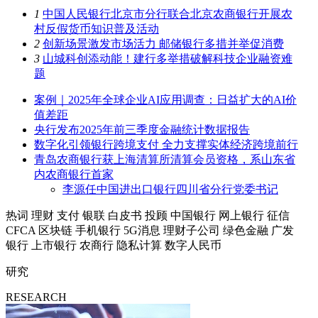
1
中国人民银行北京市分行联合北京农商银行开展农
村反假货币知识普及活动
2
创新场景激发市场活力 邮储银行多措并举促消费
3
山城科创添动能！建行多举措破解科技企业融资难
题
案例｜2025年全球企业AI应用调查：日益扩大的AI价
值差距
央行发布2025年前三季度金融统计数据报告
数字化引领银行跨境支付 全力支撑实体经济跨境前行
青岛农商银行获上海清算所清算会员资格，系山东省
内农商银行首家
李源任中国进出口银行四川省分行党委书记
热词
理财
支付
银联
白皮书
投顾
中国银行
网上银行
征信
CFCA
区块链
手机银行
5G消息
理财子公司
绿色金融
广发
银行
上市银行
农商行
隐私计算
数字人民币
研究
RESEARCH