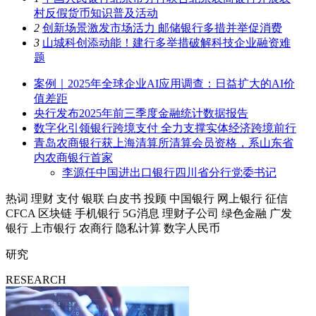
村反假货币知识普及活动
2
创新场景激发市场活力 邮储银行多措并举促消费
3
山城科创添动能！建行多举措破解科技企业融资难
题
案例｜2025年全球企业AI应用调查：日益扩大的AI价
值差距
央行发布2025年前三季度金融统计数据报告
数字化引领银行跨境支付 全力支撑实体经济跨境前行
青岛农商银行获上海清算所清算会员资格，系山东省
内农商银行首家
李源任中国进出口银行四川省分行党委书记
热词
理财
支付
银联
白皮书
投顾
中国银行
网上银行
征信
CFCA
区块链
手机银行
5G消息
理财子公司
绿色金融
广发
银行
上市银行
农商行
隐私计算
数字人民币
研究
RESEARCH