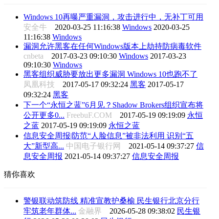
Windows 10再曝严重漏洞，攻击进行中，无补丁可用
安全牛
2020-03-25 11:16:38
Windows
2020-03-25
11:16:38
Windows
漏洞允许黑客在任何Windows版本上劫持防病毒软件
cnbeta
2017-03-23 09:10:30
Windows
2017-03-23
09:10:30
Windows
黑客组织威胁要放出更多漏洞 Windows 10也跑不了
凤凰科技
2017-05-17 09:32:24
黑客
2017-05-17
09:32:24
黑客
下一个“永恒之蓝”6月见？Shadow Brokers组织宣布将
公开更多0...
FreebuF.COM
2017-05-19 09:19:09
永恒
之蓝
2017-05-19 09:19:09
永恒之蓝
信息安全周报|防范“人脸信息”被非法利用 识别“五
大”新型高...
中国电子银行网
2021-05-14 09:37:27
信
息安全周报
2021-05-14 09:37:27
信息安全周报
猜你喜欢
警银联动筑防线 精准宣教护桑榆 民生银行北京分行
牢筑老年群体...
金融界
2026-05-28 09:38:02
民生银