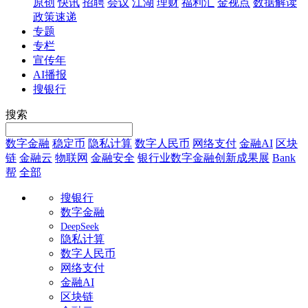
原创
快讯
招聘
会议
江湖
理财
福利汇
金视点
数据解读
政策速递
专题
专栏
宣传年
AI播报
搜银行
搜索
数字金融
稳定币
隐私计算
数字人民币
网络支付
金融AI
区块
链
金融云
物联网
金融安全
银行业数字金融创新成果展
Bank
帮
全部
搜银行
数字金融
DeepSeek
隐私计算
数字人民币
网络支付
金融AI
区块链